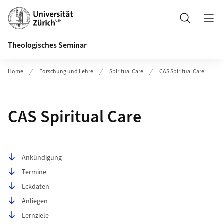
Header
Suche
Theologisches Seminar
Home
Forschung und Lehre
Spiritual Care
CAS Spiritual Care
CAS Spiritual Care
Seiteninhalt
Ankündigung
Termine
Eckdaten
Anliegen
Lernziele