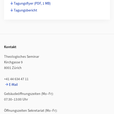
Tagungsflyer
(PDF, 1 MB)
Tagungsbericht
Footer
Kontakt
Theologisches Seminar
Kirchgasse 9
8001 Zürich
+41 44 634 47 11
E-Mail
Gebäudeöffnungszeiten (Mo–Fr):
07:30–13:00 Uhr
Öffnungszeiten Sekretariat (Mo–Fr):