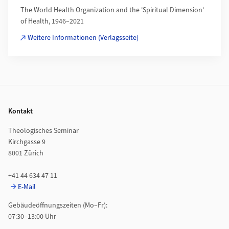
The World Health Organization and the 'Spiritual Dimension'
of Health, 1946–2021
Weitere Informationen (Verlagsseite)
Footer
Kontakt
Theologisches Seminar
Kirchgasse 9
8001 Zürich
+41 44 634 47 11
E-Mail
Gebäudeöffnungszeiten (Mo–Fr):
07:30–13:00 Uhr