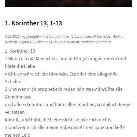
1. Korinther 13, 1-13
7.02.2021
· by
predigten
· in
07) 1. Korinther / 1 Corinthians
,
Aktuelle (de)
,
Archiv
,
Deutsch
,
Kapitel 13 / Chapter 13
,
Neues Testament
,
Predigten / Sermons
1. Korinther 13
1 Wenn ich mit Menschen- und mit Engelzungen redete und
hätte die Liebe
nicht, so wäre ich ein tönendes Erz oder eine klingende
Schelle.
2 Und wenn ich prophetisch reden könnte und wüßte alle
Geheimnisse
und alle Erkenntnis und hätte allen Glauben, so daß ich Berge
versetzen
könnte, und hätte die Liebe nicht, so wäre ich nichts.
3 Und wenn ich alle meine Habe den Armen gäbe und ließe
meinen Leib