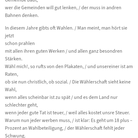
Gemeinde baut,
wer die Gemeinden will gut lenken, / der muss in andren
Bahnen denken.
In diesem Jahre gibts oft Wahlen. / Man meint, man hört sie
jetzt
schon prahlen
mit allen ihren guten Werken / und allen ganz besondren
Stärken.
Wähl mich!, so rufts von den Plakaten, / und unsereiner ist am
Raten,
ob sie nun christlich, ob sozial. / Die Wählerschaft sieht keine
Wahl,
wenn alles scheinbar ist zu spät / und es dem Land nur
schlechter geht,
wenn jeder gute Tat ist teuer, / weil alles kostet unsre Steuer.
Warum nun jeder werben muss, / ist klar: Es geht um 18 plus –
Prozent an Wahlbeteiligung, / der Wählerschaft fehlt jeder
Schwung.