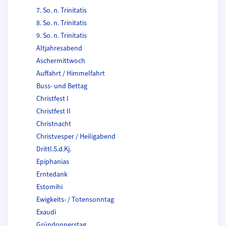
7. So. n. Trinitatis
8. So. n. Trinitatis
9. So. n. Trinitatis
Altjahresabend
Aschermittwoch
Auffahrt / Himmelfahrt
Buss- und Bettag
Christfest I
Christfest II
Christnacht
Christvesper / Heiligabend
Drittl.S.d.Kj.
Epiphanias
Erntedank
Estomihi
Ewigkeits- / Totensonntag
Exaudi
Gründonnerstag