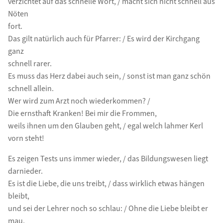
verzichtet auf das schnelle Wort, / macht sich nicht schnell aus
Nöten
fort.
Das gilt natürlich auch für Pfarrer: / Es wird der Kirchgang
ganz
schnell rarer.
Es muss das Herz dabei auch sein, / sonst ist man ganz schön
schnell allein.
Wer wird zum Arzt noch wiederkommen? /
Die ernsthaft Kranken! Bei mir die Frommen,
weils ihnen um den Glauben geht, / egal welch lahmer Kerl
vorn steht!
Es zeigen Tests uns immer wieder, / das Bildungswesen liegt
darnieder.
Es ist die Liebe, die uns treibt, / dass wirklich etwas hängen
bleibt,
und sei der Lehrer noch so schlau: / Ohne die Liebe bleibt er
mau.