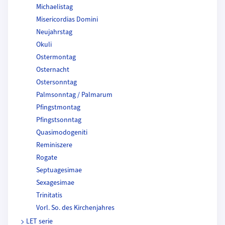
Michaelistag
Misericordias Domini
Neujahrstag
Okuli
Ostermontag
Osternacht
Ostersonntag
Palmsonntag / Palmarum
Pfingstmontag
Pfingstsonntag
Quasimodogeniti
Reminiszere
Rogate
Septuagesimae
Sexagesimae
Trinitatis
Vorl. So. des Kirchenjahres
LET serie