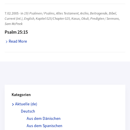
7.02.2005
· in
19) Psalmen / Psalms
,
Altes Testament
,
Archiv
,
Beitragende
,
Bibel
,
Current (int.)
,
English
,
Kapitel 025/Chapter 025
,
Kasus
,
Okuli
,
Predigten / Sermons
,
Sam McPeek
Psalm 25:15
Read More
Kategorien und Beitragende
Kategorien
Aktuelle (de)
Deutsch
Aus dem Dänischen
Aus dem Spanischen