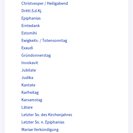
Christvesper / Heiligabend
Drittl.S.d.Kj.
Epiphanias
Erntedank
Estomihi
Ewigkeits- / Totensonntag
Exaudi
Gründonnerstag
Invokavit
Jubilate
Judika
Kantate
Karfreitag
Karsamstag
Lätare
Letzter So. des Kirchenjahres
Letzter So. n. Epiphanias
Mariae Verkündigung