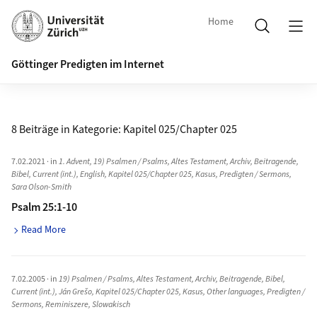
Home
Göttinger Predigten im Internet
8 Beiträge in Kategorie:
Kapitel 025/Chapter 025
7.02.2021
· in
1. Advent
,
19) Psalmen / Psalms
,
Altes Testament
,
Archiv
,
Beitragende
,
Bibel
,
Current (int.)
,
English
,
Kapitel 025/Chapter 025
,
Kasus
,
Predigten / Sermons
,
Sara Olson-Smith
Psalm 25:1-10
Read More
7.02.2005
· in
19) Psalmen / Psalms
,
Altes Testament
,
Archiv
,
Beitragende
,
Bibel
,
Current (int.)
,
Ján Grešo
,
Kapitel 025/Chapter 025
,
Kasus
,
Other languages
,
Predigten /
Sermons
,
Reminiszere
,
Slowakisch