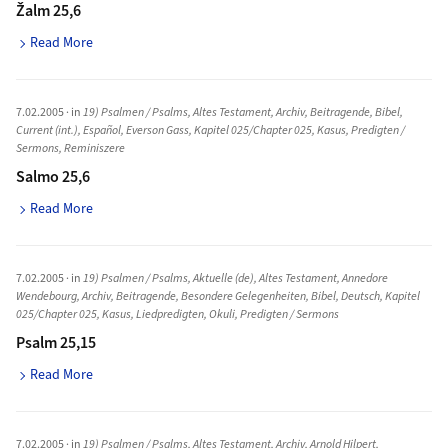
Žalm 25,6
Read More
7.02.2005
· in
19) Psalmen / Psalms
,
Altes Testament
,
Archiv
,
Beitragende
,
Bibel
,
Current (int.)
,
Español
,
Everson Gass
,
Kapitel 025/Chapter 025
,
Kasus
,
Predigten /
Sermons
,
Reminiszere
Salmo 25,6
Read More
7.02.2005
· in
19) Psalmen / Psalms
,
Aktuelle (de)
,
Altes Testament
,
Annedore
Wendebourg
,
Archiv
,
Beitragende
,
Besondere Gelegenheiten
,
Bibel
,
Deutsch
,
Kapitel
025/Chapter 025
,
Kasus
,
Liedpredigten
,
Okuli
,
Predigten / Sermons
Psalm 25,15
Read More
7.02.2005
· in
19) Psalmen / Psalms
,
Altes Testament
,
Archiv
,
Arnold Hilpert
,