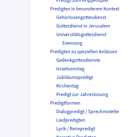
Predigt zum Krippenspiel
Predigten in besonderem Kontext
Gehörlosengottesdienst
Gottesdienst in Jerusalem
Universitätsgottesdienst
Evensong
Predigten zu speziellen Anlässen
Gedenkgottesdienste
Israelsonntag
Jubiläumspredigt
Kirchentag
Predigt zur Jahreslosung
Predigtformen
Dialogpredigt / Sprechmotette
Liedpredigten
Lyrik / Reimpredigt