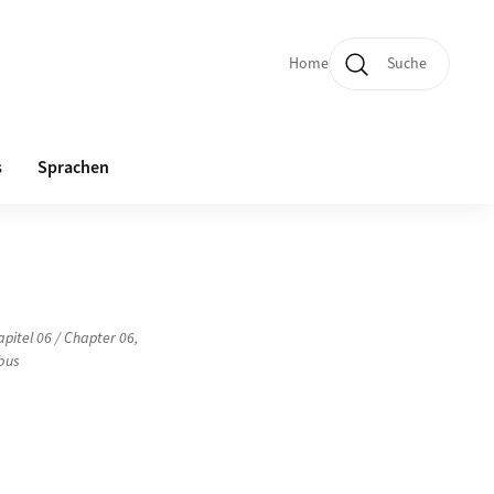
Home
Suche
Quicklinks und Sprachw
s
Sprachen
apitel 06 / Chapter 06
,
obus