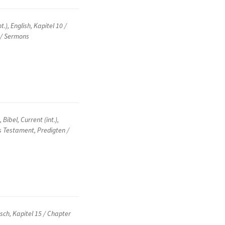
t.)
,
English
,
Kapitel 10 /
 / Sermons
e
,
Bibel
,
Current (int.)
,
s Testament
,
Predigten /
sch
,
Kapitel 15 / Chapter