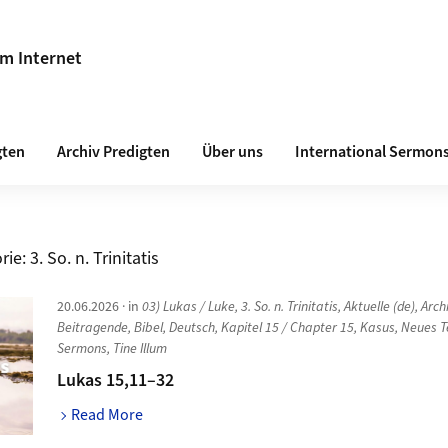
im Internet
gten
Archiv Predigten
Über uns
International Sermon
rie:
3. So. n. Trinitatis
20.06.2026
· in
03) Lukas / Luke
,
3. So. n. Trinitatis
,
Aktuelle (de)
,
Arch
Beitragende
,
Bibel
,
Deutsch
,
Kapitel 15 / Chapter 15
,
Kasus
,
Neues 
Sermons
,
Tine Illum
Lukas 15,11–32
Read More