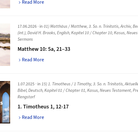
Read More
17.06.2026
· in
01) Matthäus / Matthew
,
3. So. n. Trinitatis
,
Archiv
,
Be
(int.)
,
David H. Brooks
,
English
,
Kapitel 10 / Chapter 10
,
Kasus
,
Neues
Sermons
Matthew 10: 5a, 21–33
Read More
1.07.2025
· in
15) 1. Timotheus / 1 Timothy
,
3. So. n. Trinitatis
,
Aktuell
Bibel
,
Deutsch
,
Kapitel 01 / Chapter 01
,
Kasus
,
Neues Testament
,
Pr
Rengstorf
1. Timotheus 1, 12-17
Read More