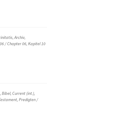
rinitatis
,
Archiv
,
 06 / Chapter 06
,
Kapitel 10
e
,
Bibel
,
Current (int.)
,
Testament
,
Predigten /