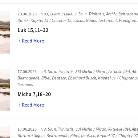
20.06.2026
· in
03) Lukas / Luke
,
3. So. n. Trinitatis
,
Archiv
,
Beitragen
Dansk
,
Kapitel 15 / Chapter 15
,
Kasus
,
Neues Testament
,
Predigten 
Luk 15,11–32
Read More
17.06.2026
· in
3. So. n. Trinitatis
,
33) Micha / Micah
,
Aktuelle (de)
,
Alt
Beitragende
,
Bibel
,
Deutsch
,
Eberhard Busch
,
Kapitel 07 / Chapter 0
Sermons
Micha 7,18–20
Read More
17.06.2026
· in
3. So. n. Trinitatis
,
33) Micha / Micah
,
Aktuelle (de)
,
Alt
Barbara Signer
,
Beitragende
,
Bibel
,
Deutsch
,
Kapitel 07 / Chapter 0