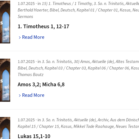
1.07.2025
· in
15) 1. Timotheus / 1 Timothy
,
3. So. n. Trinitatis
,
Aktuell
Berthold Haerter
,
Bibel
,
Deutsch
,
Kapitel 01 / Chapter 01
,
Kasus
,
Neu
Sermons
1. Timotheus 1, 12-17
Read More
1.07.2025
· in
3. So. n. Trinitatis
,
30) Amos
,
Aktuelle (de)
,
Altes Testam
Bibel
,
Deutsch
,
Kapitel 03 / Chapter 03
,
Kapitel 06 / Chapter 06
,
Kas
Thomas Bautz
Amos 3,2; Micha 6,8
Read More
1.07.2025
· in
3. So. n. Trinitatis
,
Aktuelle (de)
,
Archiv
,
Aus dem Dänisc
Kapitel 15 / Chapter 15
,
Kasus
,
Mikkel Tode Raahauge
,
Neues Testa
Lukas 15,1-10