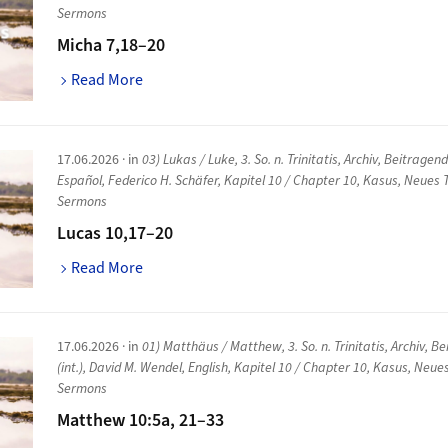
Sermons
Micha 7,18–20
Read More
17.06.2026
· in
03) Lukas / Luke
,
3. So. n. Trinitatis
,
Archiv
,
Beitragen
Español
,
Federico H. Schäfer
,
Kapitel 10 / Chapter 10
,
Kasus
,
Neues 
Sermons
Lucas 10,17–20
Read More
17.06.2026
· in
01) Matthäus / Matthew
,
3. So. n. Trinitatis
,
Archiv
,
Be
(int.)
,
David M. Wendel
,
English
,
Kapitel 10 / Chapter 10
,
Kasus
,
Neues
Sermons
Matthew 10:5a, 21–33