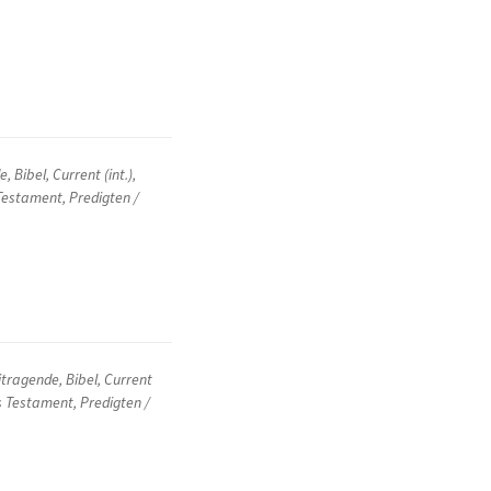
de
,
Bibel
,
Current (int.)
,
Testament
,
Predigten /
itragende
,
Bibel
,
Current
 Testament
,
Predigten /