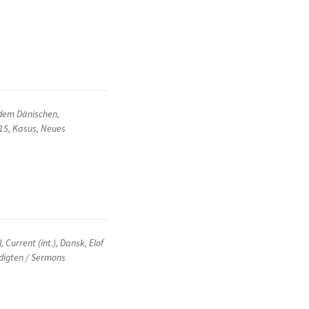
dem Dänischen
,
 15
,
Kasus
,
Neues
l
,
Current (int.)
,
Dansk
,
Elof
digten / Sermons