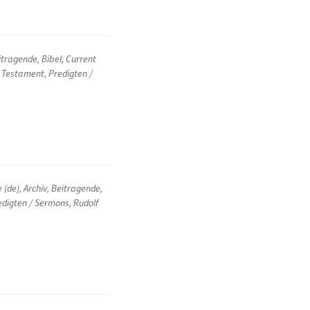
itragende
,
Bibel
,
Current
 Testament
,
Predigten /
e (de)
,
Archiv
,
Beitragende
,
edigten / Sermons
,
Rudolf