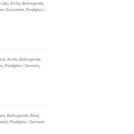
e (de)
,
Archiv
,
Beitragende
,
es Testament
,
Predigten /
ent
,
Archiv
,
Beitragende
,
us
,
Predigten / Sermons
,
hen
,
Beitragende
,
Bibel
,
ment
,
Predigten / Sermons