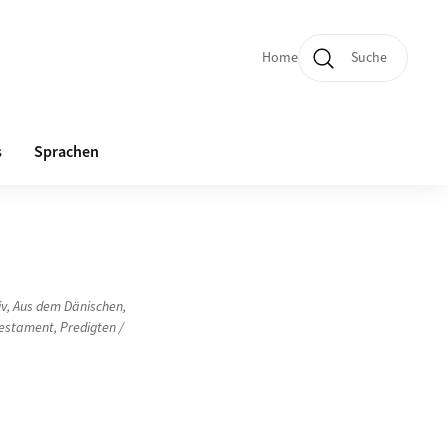
Home
Suche
Quicklinks und Sprachw
s
Sprachen
iv
,
Aus dem Dänischen
,
Testament
,
Predigten /