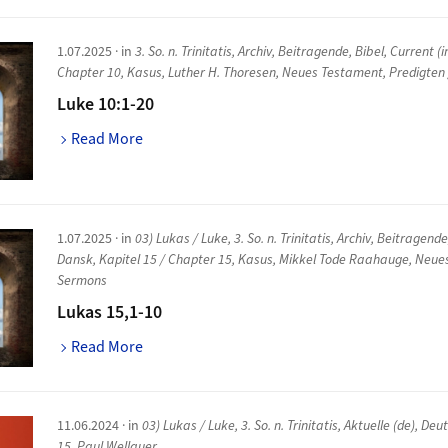
1.07.2025
· in
3. So. n. Trinitatis
,
Archiv
,
Beitragende
,
Bibel
,
Current (in
Chapter 10
,
Kasus
,
Luther H. Thoresen
,
Neues Testament
,
Predigten
Luke 10:1-20
Read More
1.07.2025
· in
03) Lukas / Luke
,
3. So. n. Trinitatis
,
Archiv
,
Beitragend
Dansk
,
Kapitel 15 / Chapter 15
,
Kasus
,
Mikkel Tode Raahauge
,
Neue
Sermons
Lukas 15,1-10
Read More
11.06.2024
· in
03) Lukas / Luke
,
3. So. n. Trinitatis
,
Aktuelle (de)
,
Deut
15
,
Paul Wellauer