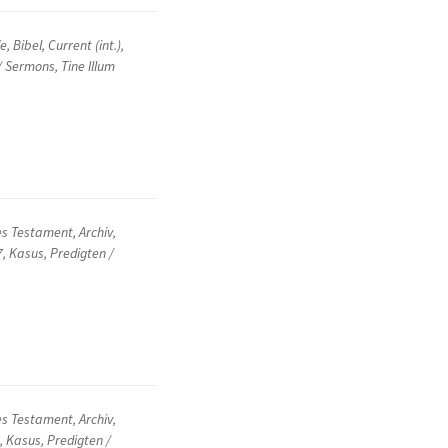
de
,
Bibel
,
Current (int.)
,
/ Sermons
,
Tine Illum
es Testament
,
Archiv
,
7
,
Kasus
,
Predigten /
es Testament
,
Archiv
,
7
,
Kasus
,
Predigten /