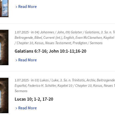
Read More
1.07.2025
· in
04) Johannes / John
,
09) Galater / Galatians
,
3. So. n. T
Beitragende
,
Bibel
,
Current (int.)
,
English
,
Evan McClanahan
,
Kapitel
/ Chapter 10
,
Kasus
,
Neues Testament
,
Predigten / Sermons
Galatians 6:7-16; John 10:1-11;16-20
Read More
1.07.2025
· in
03) Lukas / Luke
,
3. So. n. Trinitatis
,
Archiv
,
Beitragend
Español
,
Federico H. Schäfer
,
Kapitel 10 / Chapter 10
,
Kasus
,
Neues 
Sermons
Lucas 10; 1-2, 17-20
Read More