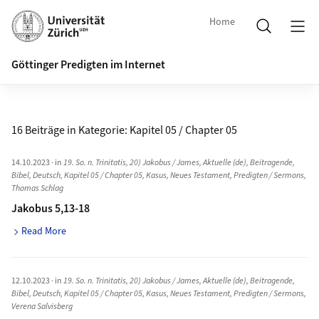
Home
Göttinger Predigten im Internet
16 Beiträge in Kategorie:
Kapitel 05 / Chapter 05
14.10.2023
· in
19. So. n. Trinitatis
,
20) Jakobus / James
,
Aktuelle (de)
,
Beitragende
,
Bibel
,
Deutsch
,
Kapitel 05 / Chapter 05
,
Kasus
,
Neues Testament
,
Predigten / Sermons
,
Thomas Schlag
Jakobus 5,13-18
Read More
12.10.2023
· in
19. So. n. Trinitatis
,
20) Jakobus / James
,
Aktuelle (de)
,
Beitragende
,
Bibel
,
Deutsch
,
Kapitel 05 / Chapter 05
,
Kasus
,
Neues Testament
,
Predigten / Sermons
,
Verena Salvisberg