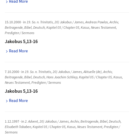
Read More
15.10.2000
· in
19. So. n. Trinitatis
,
20) Jakobus / James
,
Andreas Pawlas
,
Archiv
,
Beitragende
,
Bibel
,
Deutsch
,
Kapitel 05 / Chapter 05
,
Kasus
,
Neues Testament
,
Predigten / Sermons
Jakobus 5,13-16
Read More
7.10.2000
· in
19. So. n. Trinitatis
,
20) Jakobus / James
,
Aktuelle (de)
,
Archiv
,
Beitragende
,
Bibel
,
Deutsch
,
Hans Joachim Schliep
,
Kapitel 05 / Chapter 05
,
Kasus
,
Neues Testament
,
Predigten / Sermons
Jakobus 5,13-16
Read More
1.12.1997
· in
2. Advent
,
20) Jakobus / James
,
Archiv
,
Beitragende
,
Bibel
,
Deutsch
,
Elisabeth Tobaben
,
Kapitel 05 / Chapter 05
,
Kasus
,
Neues Testament
,
Predigten /
Sermons