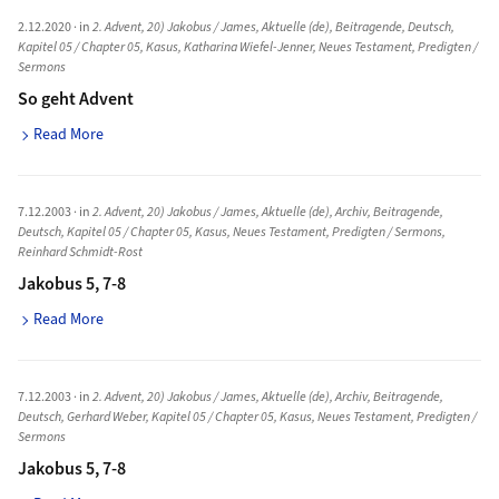
2.12.2020
· in
2. Advent
,
20) Jakobus / James
,
Aktuelle (de)
,
Beitragende
,
Deutsch
,
Kapitel 05 / Chapter 05
,
Kasus
,
Katharina Wiefel-Jenner
,
Neues Testament
,
Predigten /
Sermons
So geht Advent
Read More
7.12.2003
· in
2. Advent
,
20) Jakobus / James
,
Aktuelle (de)
,
Archiv
,
Beitragende
,
Deutsch
,
Kapitel 05 / Chapter 05
,
Kasus
,
Neues Testament
,
Predigten / Sermons
,
Reinhard Schmidt-Rost
Jakobus 5, 7-8
Read More
7.12.2003
· in
2. Advent
,
20) Jakobus / James
,
Aktuelle (de)
,
Archiv
,
Beitragende
,
Deutsch
,
Gerhard Weber
,
Kapitel 05 / Chapter 05
,
Kasus
,
Neues Testament
,
Predigten /
Sermons
Jakobus 5, 7-8