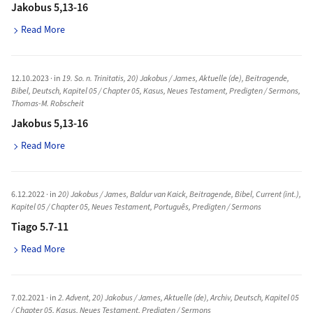
Jakobus 5,13-16
Read More
12.10.2023
· in
19. So. n. Trinitatis
,
20) Jakobus / James
,
Aktuelle (de)
,
Beitragende
,
Bibel
,
Deutsch
,
Kapitel 05 / Chapter 05
,
Kasus
,
Neues Testament
,
Predigten / Sermons
,
Thomas-M. Robscheit
Jakobus 5,13-16
Read More
6.12.2022
· in
20) Jakobus / James
,
Baldur van Kaick
,
Beitragende
,
Bibel
,
Current (int.)
,
Kapitel 05 / Chapter 05
,
Neues Testament
,
Português
,
Predigten / Sermons
Tiago 5.7-11
Read More
7.02.2021
· in
2. Advent
,
20) Jakobus / James
,
Aktuelle (de)
,
Archiv
,
Deutsch
,
Kapitel 05
/ Chapter 05
,
Kasus
,
Neues Testament
,
Predigten / Sermons