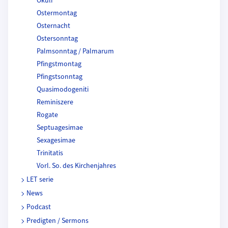
Okuli
Ostermontag
Osternacht
Ostersonntag
Palmsonntag / Palmarum
Pfingstmontag
Pfingstsonntag
Quasimodogeniti
Reminiszere
Rogate
Septuagesimae
Sexagesimae
Trinitatis
Vorl. So. des Kirchenjahres
LET serie
News
Podcast
Predigten / Sermons