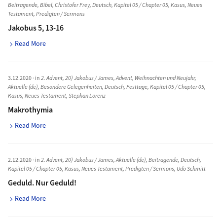
Beitragende
,
Bibel
,
Christofer Frey
,
Deutsch
,
Kapitel 05 / Chapter 05
,
Kasus
,
Neues
Testament
,
Predigten / Sermons
Jakobus 5, 13-16
Read More
3.12.2020
· in
2. Advent
,
20) Jakobus / James
,
Advent, Weihnachten und Neujahr
,
Aktuelle (de)
,
Besondere Gelegenheiten
,
Deutsch
,
Festtage
,
Kapitel 05 / Chapter 05
,
Kasus
,
Neues Testament
,
Stephan Lorenz
Makrothymia
Read More
2.12.2020
· in
2. Advent
,
20) Jakobus / James
,
Aktuelle (de)
,
Beitragende
,
Deutsch
,
Kapitel 05 / Chapter 05
,
Kasus
,
Neues Testament
,
Predigten / Sermons
,
Udo Schmitt
Geduld. Nur Geduld!
Read More