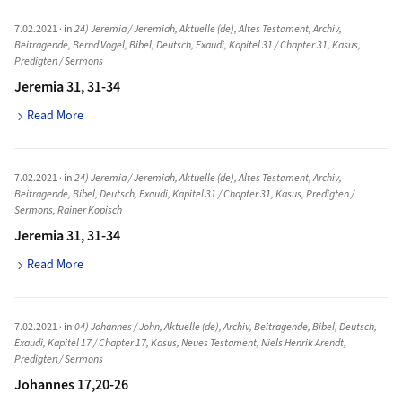
7.02.2021
· in
24) Jeremia / Jeremiah
,
Aktuelle (de)
,
Altes Testament
,
Archiv
,
Beitragende
,
Bernd Vogel
,
Bibel
,
Deutsch
,
Exaudi
,
Kapitel 31 / Chapter 31
,
Kasus
,
Predigten / Sermons
Jeremia 31, 31-34
Read More
7.02.2021
· in
24) Jeremia / Jeremiah
,
Aktuelle (de)
,
Altes Testament
,
Archiv
,
Beitragende
,
Bibel
,
Deutsch
,
Exaudi
,
Kapitel 31 / Chapter 31
,
Kasus
,
Predigten /
Sermons
,
Rainer Kopisch
Jeremia 31, 31-34
Read More
7.02.2021
· in
04) Johannes / John
,
Aktuelle (de)
,
Archiv
,
Beitragende
,
Bibel
,
Deutsch
,
Exaudi
,
Kapitel 17 / Chapter 17
,
Kasus
,
Neues Testament
,
Niels Henrik Arendt
,
Predigten / Sermons
Johannes 17,20-26