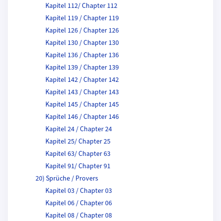
Kapitel 112/ Chapter 112
Kapitel 119 / Chapter 119
Kapitel 126 / Chapter 126
Kapitel 130 / Chapter 130
Kapitel 136 / Chapter 136
Kapitel 139 / Chapter 139
Kapitel 142 / Chapter 142
Kapitel 143 / Chapter 143
Kapitel 145 / Chapter 145
Kapitel 146 / Chapter 146
Kapitel 24 / Chapter 24
Kapitel 25/ Chapter 25
Kapitel 63/ Chapter 63
Kapitel 91/ Chapter 91
20) Sprüche / Provers
Kapitel 03 / Chapter 03
Kapitel 06 / Chapter 06
Kapitel 08 / Chapter 08