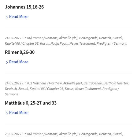
Johannes 15,16-26
Read More
24.05.2022
· in
06) Römer / Romans
,
Aktuelle (de)
,
Beitragende
,
Deutsch
,
Exaudi
,
Kapitel 08 / Chapter 08
,
Kasus
,
Nadja Papis
,
Neues Testament
,
Predigten / Sermons
Römer 8,26-30
Read More
24.05.2022
· in
01) Matthäus / Matthew
,
Aktuelle (de)
,
Beitragende
,
Berthold Haerter
,
Deutsch
,
Exaudi
,
Kapitel 06 / Chapter 06
,
Kasus
,
Neues Testament
,
Predigten /
Sermons
Matthäus 6, 25-27 und 33
Read More
23.05.2022
· in
06) Römer / Romans
,
Aktuelle (de)
,
Beitragende
,
Deutsch
,
Exaudi
,