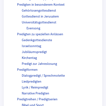
Predigten in besonderem Kontext
Gehörlosengottesdienst
Gottesdienst in Jerusalem
Universitätsgottesdienst
Evensong
Predigten zu speziellen Anlässen
Gedenkgottesdienste
Israelsonntag
Jubiläumspredigt
Kirchentag
Predigt zur Jahreslosung
Predigtformen
Dialogpredigt / Sprechmotette
Liedpredigten
Lyrik / Reimpredigt
Narrative Predigten
Predigtreihen / Predigtserien
Bibel und Sport