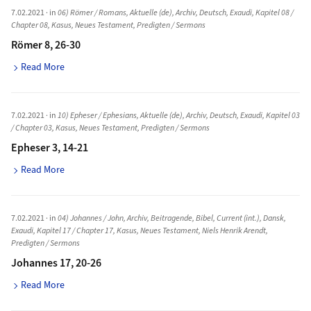
7.02.2021
· in
06) Römer / Romans
,
Aktuelle (de)
,
Archiv
,
Deutsch
,
Exaudi
,
Kapitel 08 /
Chapter 08
,
Kasus
,
Neues Testament
,
Predigten / Sermons
Römer 8, 26-30
Read More
7.02.2021
· in
10) Epheser / Ephesians
,
Aktuelle (de)
,
Archiv
,
Deutsch
,
Exaudi
,
Kapitel 03
/ Chapter 03
,
Kasus
,
Neues Testament
,
Predigten / Sermons
Epheser 3, 14-21
Read More
7.02.2021
· in
04) Johannes / John
,
Archiv
,
Beitragende
,
Bibel
,
Current (int.)
,
Dansk
,
Exaudi
,
Kapitel 17 / Chapter 17
,
Kasus
,
Neues Testament
,
Niels Henrik Arendt
,
Predigten / Sermons
Johannes 17, 20-26
Read More