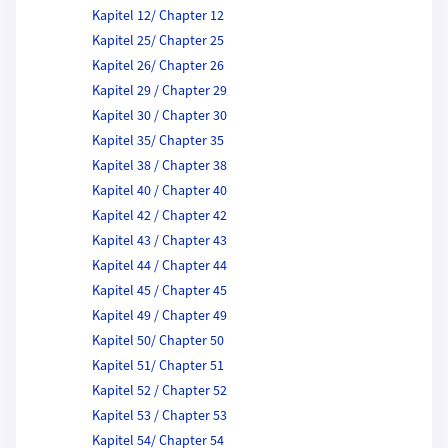
Kapitel 12/ Chapter 12
Kapitel 25/ Chapter 25
Kapitel 26/ Chapter 26
Kapitel 29 / Chapter 29
Kapitel 30 / Chapter 30
Kapitel 35/ Chapter 35
Kapitel 38 / Chapter 38
Kapitel 40 / Chapter 40
Kapitel 42 / Chapter 42
Kapitel 43 / Chapter 43
Kapitel 44 / Chapter 44
Kapitel 45 / Chapter 45
Kapitel 49 / Chapter 49
Kapitel 50/ Chapter 50
Kapitel 51/ Chapter 51
Kapitel 52 / Chapter 52
Kapitel 53 / Chapter 53
Kapitel 54/ Chapter 54