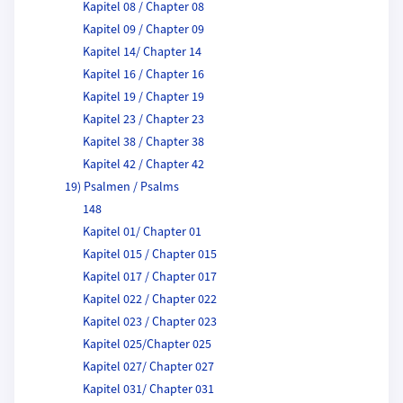
Kapitel 08 / Chapter 08
Kapitel 09 / Chapter 09
Kapitel 14/ Chapter 14
Kapitel 16 / Chapter 16
Kapitel 19 / Chapter 19
Kapitel 23 / Chapter 23
Kapitel 38 / Chapter 38
Kapitel 42 / Chapter 42
19) Psalmen / Psalms
148
Kapitel 01/ Chapter 01
Kapitel 015 / Chapter 015
Kapitel 017 / Chapter 017
Kapitel 022 / Chapter 022
Kapitel 023 / Chapter 023
Kapitel 025/Chapter 025
Kapitel 027/ Chapter 027
Kapitel 031/ Chapter 031