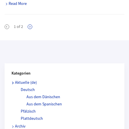
Read More
1
of
2
Kategorien und Beitragende
Kategorien
Aktuelle (de)
Deutsch
Aus dem Dänischen
Aus dem Spanischen
Pfälzisch
Plattdeutsch
Archiv