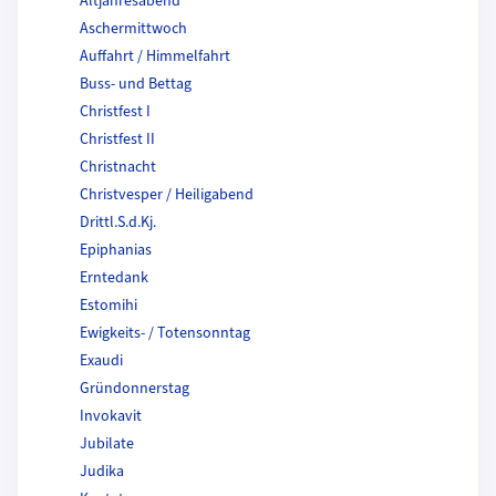
Altjahresabend
Aschermittwoch
Auffahrt / Himmelfahrt
Buss- und Bettag
Christfest I
Christfest II
Christnacht
Christvesper / Heiligabend
Drittl.S.d.Kj.
Epiphanias
Erntedank
Estomihi
Ewigkeits- / Totensonntag
Exaudi
Gründonnerstag
Invokavit
Jubilate
Judika