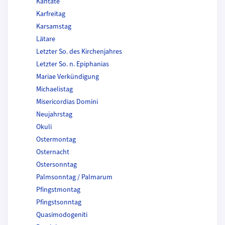
Kantate
Karfreitag
Karsamstag
Lätare
Letzter So. des Kirchenjahres
Letzter So. n. Epiphanias
Mariae Verkündigung
Michaelistag
Misericordias Domini
Neujahrstag
Okuli
Ostermontag
Osternacht
Ostersonntag
Palmsonntag / Palmarum
Pfingstmontag
Pfingstsonntag
Quasimodogeniti