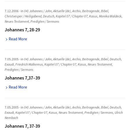
7.12.2006
· in
04) Johannes / John
,
Aktuelle (de)
,
Archiv
,
Beitragende
,
Bibel
,
Christvesper / Heiligabend
,
Deutsch
,
Kapitel 07 / Chapter 07
,
Kasus
,
Monika Waldeck
,
Neues Testament
,
Predigten / Sermons
Johannes 7, 28-29
Read More
7.05.2005
· in
04) Johannes / John
,
Aktuelle (de)
,
Archiv
,
Beitragende
,
Bibel
,
Deutsch
,
Exaudi
,
Friedrich Malkemus
,
Kapitel 07 / Chapter 07
,
Kasus
,
Neues Testament
,
Predigten / Sermons
Johannes 7,37–39
Read More
7.05.2005
· in
04) Johannes / John
,
Aktuelle (de)
,
Archiv
,
Beitragende
,
Bibel
,
Deutsch
,
Exaudi
,
Kapitel 07 / Chapter 07
,
Kasus
,
Neues Testament
,
Predigten / Sermons
,
Ulrich
Nembach
Johannes 7, 37-39