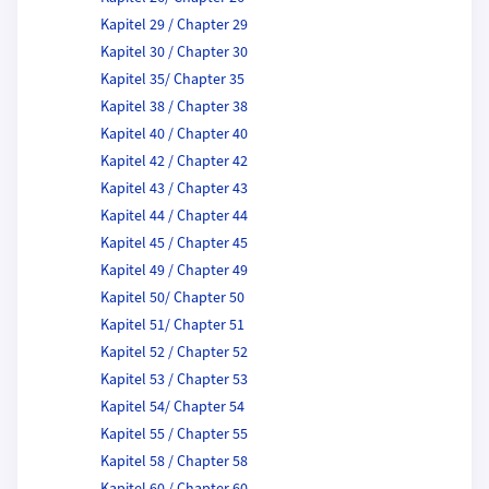
Kapitel 29 / Chapter 29
Kapitel 30 / Chapter 30
Kapitel 35/ Chapter 35
Kapitel 38 / Chapter 38
Kapitel 40 / Chapter 40
Kapitel 42 / Chapter 42
Kapitel 43 / Chapter 43
Kapitel 44 / Chapter 44
Kapitel 45 / Chapter 45
Kapitel 49 / Chapter 49
Kapitel 50/ Chapter 50
Kapitel 51/ Chapter 51
Kapitel 52 / Chapter 52
Kapitel 53 / Chapter 53
Kapitel 54/ Chapter 54
Kapitel 55 / Chapter 55
Kapitel 58 / Chapter 58