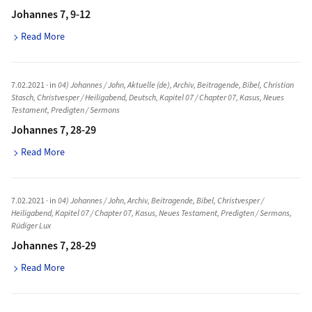
Johannes 7, 9-12
Read More
7.02.2021
· in
04) Johannes / John
,
Aktuelle (de)
,
Archiv
,
Beitragende
,
Bibel
,
Christian
Stasch
,
Christvesper / Heiligabend
,
Deutsch
,
Kapitel 07 / Chapter 07
,
Kasus
,
Neues
Testament
,
Predigten / Sermons
Johannes 7, 28-29
Read More
7.02.2021
· in
04) Johannes / John
,
Archiv
,
Beitragende
,
Bibel
,
Christvesper /
Heiligabend
,
Kapitel 07 / Chapter 07
,
Kasus
,
Neues Testament
,
Predigten / Sermons
,
Rüdiger Lux
Johannes 7, 28-29
Read More