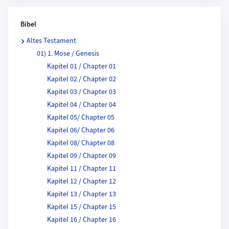
Bibel
Altes Testament
01) 1. Mose / Genesis
Kapitel 01 / Chapter 01
Kapitel 02 / Chapter 02
Kapitel 03 / Chapter 03
Kapitel 04 / Chapter 04
Kapitel 05/ Chapter 05
Kapitel 06/ Chapter 06
Kapitel 08/ Chapter 08
Kapitel 09 / Chapter 09
Kapitel 11 / Chapter 11
Kapitel 12 / Chapter 12
Kapitel 13 / Chapter 13
Kapitel 15 / Chapter 15
Kapitel 16 / Chapter 16