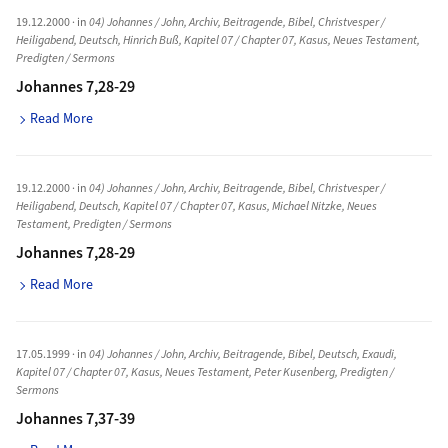
19.12.2000
· in
04) Johannes / John
,
Archiv
,
Beitragende
,
Bibel
,
Christvesper /
Heiligabend
,
Deutsch
,
Hinrich Buß
,
Kapitel 07 / Chapter 07
,
Kasus
,
Neues Testament
,
Predigten / Sermons
Johannes 7,28-29
Read More
19.12.2000
· in
04) Johannes / John
,
Archiv
,
Beitragende
,
Bibel
,
Christvesper /
Heiligabend
,
Deutsch
,
Kapitel 07 / Chapter 07
,
Kasus
,
Michael Nitzke
,
Neues
Testament
,
Predigten / Sermons
Johannes 7,28-29
Read More
17.05.1999
· in
04) Johannes / John
,
Archiv
,
Beitragende
,
Bibel
,
Deutsch
,
Exaudi
,
Kapitel 07 / Chapter 07
,
Kasus
,
Neues Testament
,
Peter Kusenberg
,
Predigten /
Sermons
Johannes 7,37-39