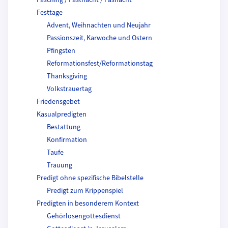
Fasching / Fastnacht / Fasnacht
Festtage
Advent, Weihnachten und Neujahr
Passionszeit, Karwoche und Ostern
Pfingsten
Reformationsfest/Reformationstag
Thanksgiving
Volkstrauertag
Friedensgebet
Kasualpredigten
Bestattung
Konfirmation
Taufe
Trauung
Predigt ohne spezifische Bibelstelle
Predigt zum Krippenspiel
Predigten in besonderem Kontext
Gehörlosengottesdienst