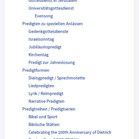
Gottesdienst in Jerusalem
Universitätsgottesdienst
Evensong
Predigten zu speziellen Anlässen
Gedenkgottesdienste
Israelsonntag
Jubiläumspredigt
Kirchentag
Predigt zur Jahreslosung
Predigtformen
Dialogpredigt / Sprechmotette
Liedpredigten
Lyrik / Reimpredigt
Narrative Predigten
Predigtreihen / Predigtserien
Bibel und Sport
Biblische Stätten
Celebrating the 100th Anniversary of Dietrich