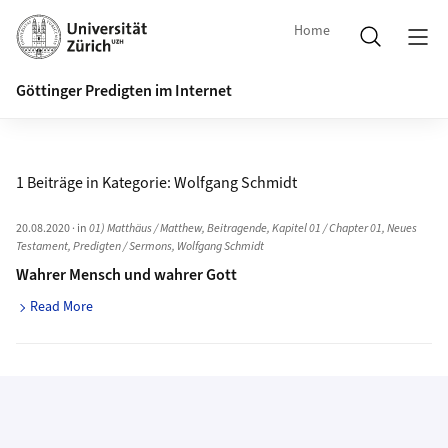
Home
Göttinger Predigten im Internet
1 Beiträge in Kategorie:
Wolfgang Schmidt
20.08.2020
· in
01) Matthäus / Matthew
,
Beitragende
,
Kapitel 01 / Chapter 01
,
Neues
Testament
,
Predigten / Sermons
,
Wolfgang Schmidt
Wahrer Mensch und wahrer Gott
Read More