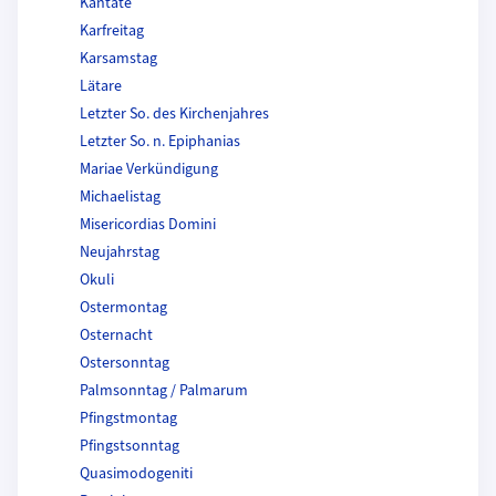
Kantate
Karfreitag
Karsamstag
Lätare
Letzter So. des Kirchenjahres
Letzter So. n. Epiphanias
Mariae Verkündigung
Michaelistag
Misericordias Domini
Neujahrstag
Okuli
Ostermontag
Osternacht
Ostersonntag
Palmsonntag / Palmarum
Pfingstmontag
Pfingstsonntag
Quasimodogeniti