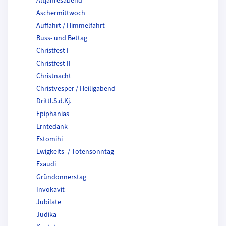
Altjahresabend
Aschermittwoch
Auffahrt / Himmelfahrt
Buss- und Bettag
Christfest I
Christfest II
Christnacht
Christvesper / Heiligabend
Drittl.S.d.Kj.
Epiphanias
Erntedank
Estomihi
Ewigkeits- / Totensonntag
Exaudi
Gründonnerstag
Invokavit
Jubilate
Judika