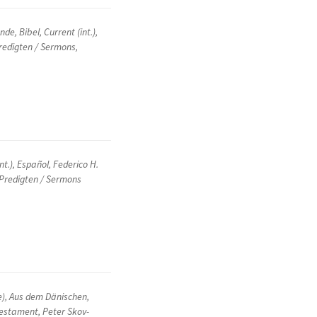
ende
,
Bibel
,
Current (int.)
,
redigten / Sermons
,
nt.)
,
Español
,
Federico H.
Predigten / Sermons
e)
,
Aus dem Dänischen
,
Testament
,
Peter Skov-