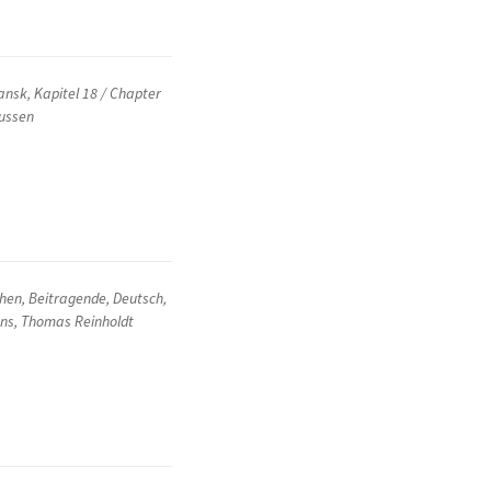
ansk
,
Kapitel 18 / Chapter
ussen
chen
,
Beitragende
,
Deutsch
,
ons
,
Thomas Reinholdt