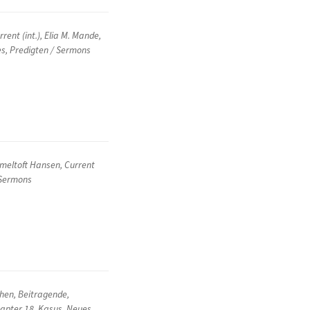
rrent (int.)
,
Elia M. Mande
,
es
,
Predigten / Sermons
meltoft Hansen
,
Current
 Sermons
chen
,
Beitragende
,
hapter 18
,
Kasus
,
Neues