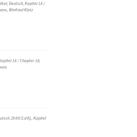
Bibel
,
Deutsch
,
Kapitel 18 /
mons
,
Winfried Klotz
Kapitel 18 / Chapter 18
,
mons
utsch
,
Drittl.S.d.Kj.
,
Kapitel