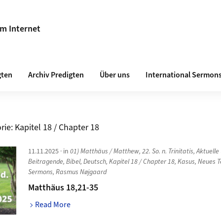
im Internet
gten
Archiv Predigten
Über uns
International Sermon
rie:
Kapitel 18 / Chapter 18
11.11.2025
· in
01) Matthäus / Matthew
,
22. So. n. Trinitatis
,
Aktuelle 
Beitragende
,
Bibel
,
Deutsch
,
Kapitel 18 / Chapter 18
,
Kasus
,
Neues 
Sermons
,
Rasmus Nøjgaard
Matthäus 18,21-35
Read More