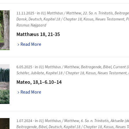
11.11.2025
· in
01) Matthäus / Matthew
,
22. So. n. Trinitatis
,
Beitrag
Dansk
,
Deutsch
,
Kapitel 18 / Chapter 18
,
Kasus
,
Neues Testament
,
P
Rasmus Nøjgaard
Matthæus 18, 21-35
Read More
6.05.2025
· in
01) Matthäus / Matthew
,
Beitragende
,
Bibel
,
Current (i
Schäfer
,
Jubilate
,
Kapitel 18 / Chapter 18
,
Kasus
,
Neues Testament
,
Mateo, 18,1–6.10–14
Read More
1.07.2024
· in
01) Matthäus / Matthew
,
6. So. n. Trinitatis
,
Aktuelle (d
Beitragende
,
Bibel
,
Deutsch
,
Kapitel 18 / Chapter 18
,
Kasus
,
Neues 