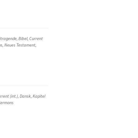
itragende
,
Bibel
,
Current
us
,
Neues Testament
,
rrent (int.)
,
Dansk
,
Kapitel
 Sermons