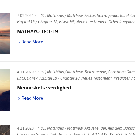
7.02.2021
· in
01) Matthäus / Matthew
,
Archiv
,
Beitragende
,
Bibel
,
Cu
Kapitel 18 / Chapter 18
,
Kiswahili
,
Neues Testament
,
Other languag
MATHAYO 18:1-19
Read More
4.11.2020
· in
01) Matthäus / Matthew
,
Beitragende
,
Christiane Gam
(int.)
,
Dansk
,
Kapitel 18 / Chapter 18
,
Neues Testament
,
Predigten /
Menneskets værdighed
Read More
4.11.2020
· in
01) Matthäus / Matthew
,
Aktuelle (de)
,
Aus dem Dänis
Christiane Gammeltoft Hansen
,
Deutsch
,
Drittl.S.d.Kj.
,
Kapitel 18 / C