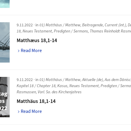
9.11.2022
· in
01) Matthäus / Matthew
,
Beitragende
,
Current (int.)
,
D
18
,
Neues Testament
,
Predigten / Sermons
,
Thomas Reinholdt Rasm
Matthæus 18,1-14
Read More
9.11.2022
· in
01) Matthäus / Matthew
,
Aktuelle (de)
,
Aus dem Dänis
Kapitel 18 / Chapter 18
,
Kasus
,
Neues Testament
,
Predigten / Serm
Rasmussen
,
Vorl. So. des Kirchenjahres
Matthäus 18,1-14
Read More