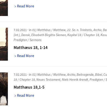
Read More
7.02.2021
· in
01) Matthäus / Matthew
,
22. So. n. Trinitatis
,
Archiv
,
Be
(int.)
,
Dansk
,
Elisabeth Birgitte Siemen
,
Kapitel 18 / Chapter 18
,
Kas
Predigten / Sermons
Matthæus 18, 1-14
Read More
7.02.2021
· in
01) Matthäus / Matthew
,
Archiv
,
Beitragende
,
Bibel
,
Cu
18 / Chapter 18
,
Neues Testament
,
Niels Henrik Arendt
,
Predigten /
Matthæus 18,1-5
Read More