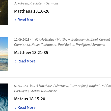
Jakobsen
,
Predigten / Sermons
Matthäus 18,16-26
Read More
12.09.2023
· in
01) Matthäus / Matthew
,
Beitragende
,
Bibel
,
Current (
Chapter 18
,
Neues Testament
,
Paul Bieber
,
Predigten / Sermons
Matthew 18:21-35
Read More
5.09.2023
· in
01) Matthäus / Matthew
,
Current (int.)
,
Kapitel 18 / Ch
Português
,
Stéfani Niewöhner
Mateus 18.15-20
Read More