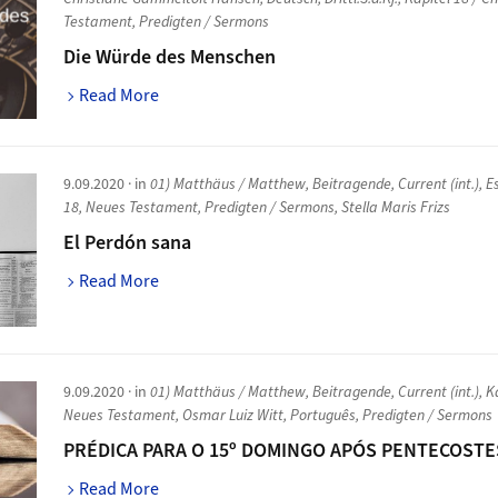
Testament
,
Predigten / Sermons
Die Würde des Menschen
Read More
9.09.2020
· in
01) Matthäus / Matthew
,
Beitragende
,
Current (int.)
,
E
18
,
Neues Testament
,
Predigten / Sermons
,
Stella Maris Frizs
El Perdón sana
Read More
9.09.2020
· in
01) Matthäus / Matthew
,
Beitragende
,
Current (int.)
,
K
Neues Testament
,
Osmar Luiz Witt
,
Português
,
Predigten / Sermons
PRÉDICA PARA O 15º DOMINGO APÓS PENTECOSTE
Read More