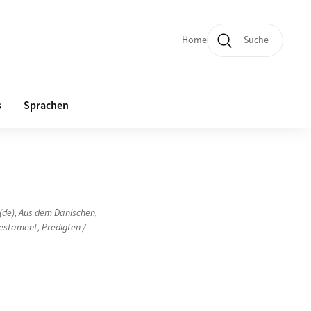
Home
Suche
Quicklinks und Sprachw
s
Sprachen
(de)
,
Aus dem Dänischen
,
Testament
,
Predigten /