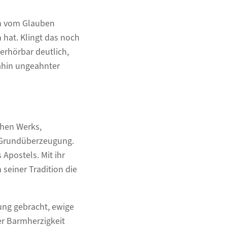
en vom Glauben
 hat. Klingt das noch
erhörbar deutlich,
dahin ungeahnter
chen Werks,
n Grundüberzeugung.
Apostels. Mit ihr
n seiner Tradition die
ung gebracht, ewige
er Barmherzigkeit