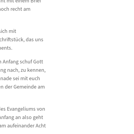
nt mit einem Brief“
noch recht am
sich mit
chriftstück, das uns
ments.
m Anfang schuf Gott
ng nach, zu kennen,
Gnade sei mit euch
uben der Gemeinde am
 des Evangeliums von
Anfang an also geht
am aufeinander Acht