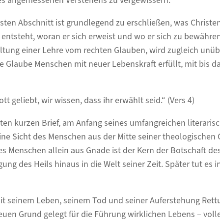
es angemessenen Verstehens zu vergewissern.
sten Abschnitt ist grundlegend zu erschließen, was Christ
r entsteht, woran er sich erweist und wo er sich zu bewähren
ltung einer Lehre vom rechten Glauben, wird zugleich unüb
iche Glaube Menschen mit neuer Lebenskraft erfüllt, mit bis 
tt geliebt, wir wissen, dass ihr erwählt seid.“ (Vers 4)
sten kurzen Brief, am Anfang seines umfangreichen literaris
ine Sicht des Menschen aus der Mitte seiner theologische
es Menschen allein aus Gnade ist der Kern der Botschaft des 
gung des Heils hinaus in die Welt seiner Zeit. Später tut es i
mit seinem Leben, seinem Tod und seiner Auferstehung Rett
uen Grund gelegt für die Führung wirklichen Lebens – voll