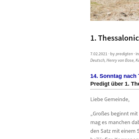
1. Thessalonic
7.02.2021
· by
predigten
· i
Deutsch
,
Henry von Bose
,
K
14. Sonntag nach T
Predigt über 1. Th
Liebe Gemeinde,
„Großes beginnt mit e
mag es manchen dabe
den Satz mit einem Sc