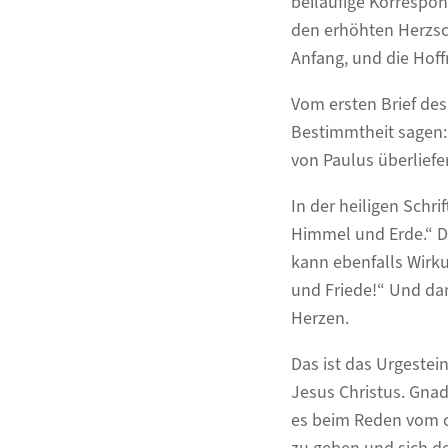
beiläufige Korrespo
den erhöhten Herzsch
Anfang, und die Hoff
Vom ersten Brief des
Bestimmtheit sagen: 
von Paulus überliefer
In der heiligen Schr
Himmel und Erde.“ D
kann ebenfalls Wirku
und Friede!“ Und dan
Herzen.
Das ist das Urgeste
Jesus Christus. Gna
es beim Reden vom c