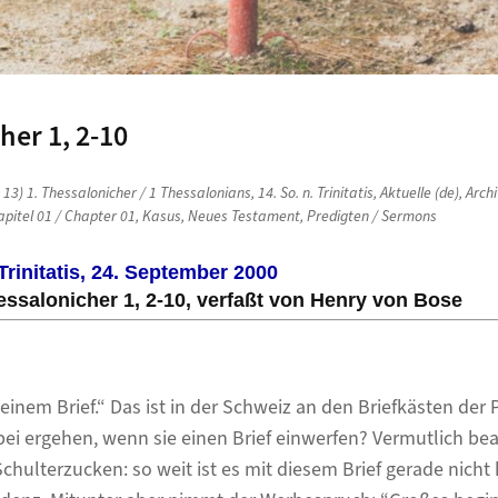
her 1, 2-10
n
13) 1. Thessalonicher / 1 Thessalonians
,
14. So. n. Trinitatis
,
Aktuelle (de)
,
Archi
apitel 01 / Chapter 01
,
Kasus
,
Neues Testament
,
Predigten / Sermons
rinitatis, 24. September 2000
essalonicher 1, 2-10,
verfaßt von Henry von Bose
inem Brief.“ Das ist in der Schweiz an den Briefkästen der 
i ergehen, wenn sie einen Brief einwerfen? Vermutlich bea
hulterzucken: so weit ist es mit diesem Brief gerade nicht 