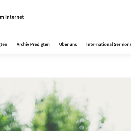
im Internet
gten
Archiv Predigten
Über uns
International Sermon