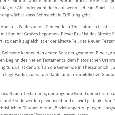
ndenz. Mitunter aber nimmt der Werbespruch: “Großes begin
lag der Absender wohl doch auf; wenn Liebe im Spiel ist, 
nung wächst, dass Sehnsucht in Erfüllung geht.
 Apostels Paulus an die Gemeinde in Thessalonich lässt es 
mit ihm hat Großes begonnen. Dieser Brief ist das älteste S
t ist; damit zugleich ist er der älteste Teil des Neuen Testa
ift Belesene kennen den ersten Satz der gesamten Bibel: „A
en Beginn des Neuen Testaments, dem historischen Urspru
ng tun. Es ist der Gruß an die Gemeinde in Thessalonich: „
n liegt Paulus zuerst der Dank für den vorbildlichen Gla
in des Neuen Testaments, der tragende Grund der Schriften
de und Friede werden gewünscht und es wird gedankt. Von 
hristlichen Glauben darum, Beziehungen zu pflegen, sorgs