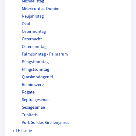
Michaelistag
Misericordias Domini
Neujahrstag
Okuli
Ostermontag
Osternacht
Ostersonntag
Palmsonntag / Palmarum
Pfingstmontag
Pfingstsonntag
Quasimodogeniti
Reminiszere
Rogate
Septuagesimae
Sexagesimae
Trinitatis
Vorl. So. des Kirchenjahres
LET serie