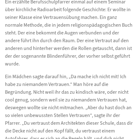
Ein erzählte Berufsschulpfarrer einmal auf einem Seminar
über kirchliche Radioarbeit folgende Geschichte: Er wollte in
seiner Klasse eine Vertrauensübung machen. Ein ganz
normale Methode, die in jedem religionspädagogischen Buch
steht. Der eine bekommt die Augen verbunden und der
andere führt ihn durch den Raum. Der eine Vertraut auf den
anderen und hinterher werden die Rollen getauscht, dann ist
der der sogenannte Blindenführer, der vorher selbst geführt
wurde.
Ein Mädchen sagte darauf hin, „Da mache ich nicht mit! Ich
habe zu niemandem Vertrauen.“ Man höre auf die
Begründung. Nicht weil ihr das zu kindisch wäre, oder nicht
cool genug, sondern weil sie zu niemandem Vertrauen hat,
deswegen wollte sie nicht mitmachen. „Aber du hast doch an
so vielen unbewussten Stellen Vertrauen“, sagte ihr der
Pfarrer. „Du vertraust dem Architekten dieser Schule, dass dir
die Decke nicht auf den Kopf fällt, du vertraust einem
Autofahrer, dass er sich an die Regeln hält, und dich nicht