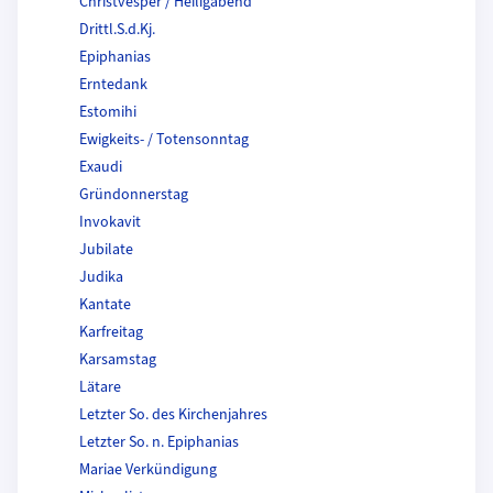
Christvesper / Heiligabend
Drittl.S.d.Kj.
Epiphanias
Erntedank
Estomihi
Ewigkeits- / Totensonntag
Exaudi
Gründonnerstag
Invokavit
Jubilate
Judika
Kantate
Karfreitag
Karsamstag
Lätare
Letzter So. des Kirchenjahres
Letzter So. n. Epiphanias
Mariae Verkündigung