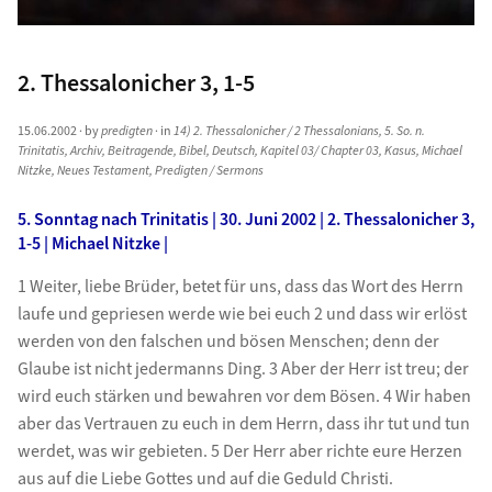
2. Thessalonicher 3, 1-5
15.06.2002
· by
predigten
· in
14) 2. Thessalonicher / 2 Thessalonians
,
5. So. n.
Trinitatis
,
Archiv
,
Beitragende
,
Bibel
,
Deutsch
,
Kapitel 03/ Chapter 03
,
Kasus
,
Michael
Nitzke
,
Neues Testament
,
Predigten / Sermons
5. Sonntag nach Trinitatis | 30. Juni 2002 | 2. Thessalonicher 3,
1-5 | Michael Nitzke |
1 Weiter, liebe Brüder, betet für uns, dass das Wort des Herrn
laufe und gepriesen werde wie bei euch 2 und dass wir erlöst
werden von den falschen und bösen Menschen; denn der
Glaube ist nicht jedermanns Ding. 3 Aber der Herr ist treu; der
wird euch stärken und bewahren vor dem Bösen. 4 Wir haben
aber das Vertrauen zu euch in dem Herrn, dass ihr tut und tun
werdet, was wir gebieten. 5 Der Herr aber richte eure Herzen
aus auf die Liebe Gottes und auf die Geduld Christi.