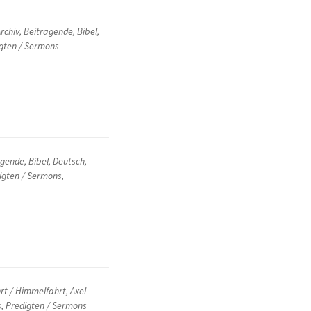
rchiv
,
Beitragende
,
Bibel
,
gten / Sermons
agende
,
Bibel
,
Deutsch
,
igten / Sermons
,
hrt / Himmelfahrt
,
Axel
s
,
Predigten / Sermons