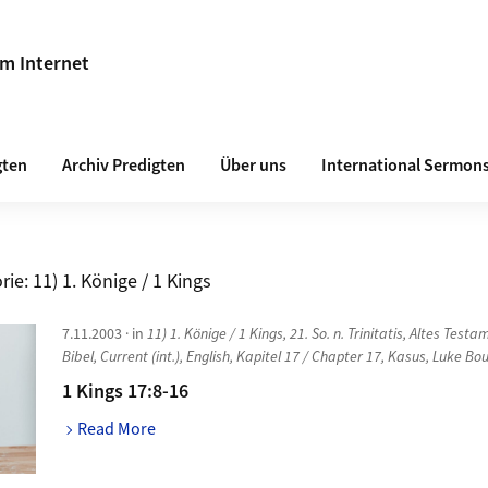
im Internet
gten
Archiv Predigten
Über uns
International Sermon
rie:
11) 1. Könige / 1 Kings
7.11.2003
· in
11) 1. Könige / 1 Kings
,
21. So. n. Trinitatis
,
Altes Testa
Bibel
,
Current (int.)
,
English
,
Kapitel 17 / Chapter 17
,
Kasus
,
Luke Bo
1 Kings 17:8-16
Read More