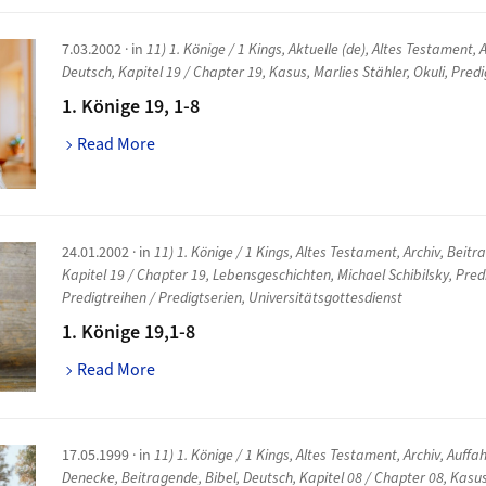
7.03.2002
· in
11) 1. Könige / 1 Kings
,
Aktuelle (de)
,
Altes Testament
,
A
Deutsch
,
Kapitel 19 / Chapter 19
,
Kasus
,
Marlies Stähler
,
Okuli
,
Predi
1. Könige 19, 1-8
Read More
24.01.2002
· in
11) 1. Könige / 1 Kings
,
Altes Testament
,
Archiv
,
Beitr
Kapitel 19 / Chapter 19
,
Lebensgeschichten
,
Michael Schibilsky
,
Pred
Predigtreihen / Predigtserien
,
Universitätsgottesdienst
1. Könige 19,1-8
Read More
17.05.1999
· in
11) 1. Könige / 1 Kings
,
Altes Testament
,
Archiv
,
Auffa
Denecke
,
Beitragende
,
Bibel
,
Deutsch
,
Kapitel 08 / Chapter 08
,
Kasu