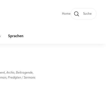
Home
Suche
Quicklinks und Sprachw
s
Sprachen
ment
,
Archiv
,
Beitragende
,
uman
,
Predigten / Sermons