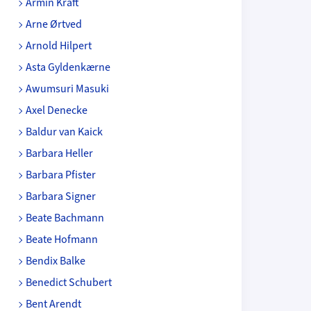
Armin Kraft
Arne Ørtved
Arnold Hilpert
Asta Gyldenkærne
Awumsuri Masuki
Axel Denecke
Baldur van Kaick
Barbara Heller
Barbara Pfister
Barbara Signer
Beate Bachmann
Beate Hofmann
Bendix Balke
Benedict Schubert
Bent Arendt