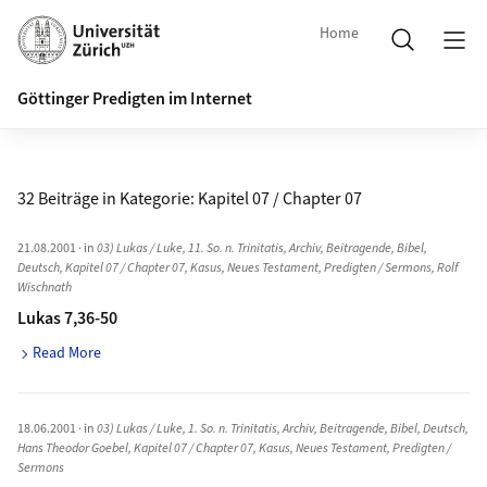
Home
Göttinger Predigten im Internet
32 Beiträge in Kategorie:
Kapitel 07 / Chapter 07
21.08.2001
· in
03) Lukas / Luke
,
11. So. n. Trinitatis
,
Archiv
,
Beitragende
,
Bibel
,
Deutsch
,
Kapitel 07 / Chapter 07
,
Kasus
,
Neues Testament
,
Predigten / Sermons
,
Rolf
Wischnath
Lukas 7,36-50
Read More
18.06.2001
· in
03) Lukas / Luke
,
1. So. n. Trinitatis
,
Archiv
,
Beitragende
,
Bibel
,
Deutsch
,
Hans Theodor Goebel
,
Kapitel 07 / Chapter 07
,
Kasus
,
Neues Testament
,
Predigten /
Sermons