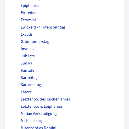
Epiphanias
Erntedank
Estomihi
Ewigkeits- / Totensonntag
Exaudi
Gründonnerstag
Invokavit
Jubilate
Judika
Kantate
Karfreitag
Karsamstag
Lätare
Letzter So. des Kirchenjahres
Letzter So. n. Epiphanias
Mariae Verkündigung
Michaelistag
Misericordias Domini