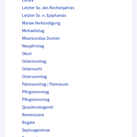
Lätare
Letzter So. des Kirchenjahres
Letzter So. n. Epiphanias
Mariae Verkündigung
Michaelistag
Misericordias Domini
Neujahrstag
Okuli
Ostermontag
Osternacht
Ostersonntag
Palmsonntag / Palmarum
Pfingstmontag
Pfingstsonntag
Quasimodogeniti
Reminiszere
Rogate
Septuagesimae