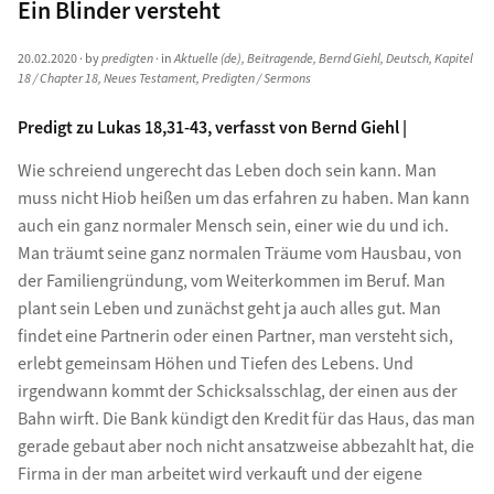
Ein Blinder versteht
20.02.2020
· by
predigten
· in
Aktuelle (de)
,
Beitragende
,
Bernd Giehl
,
Deutsch
,
Kapitel
18 / Chapter 18
,
Neues Testament
,
Predigten / Sermons
Predigt zu Lukas 18,31-43, verfasst von Bernd Giehl |
Wie schreiend ungerecht das Leben doch sein kann. Man
muss nicht Hiob heißen um das erfahren zu haben. Man kann
auch ein ganz normaler Mensch sein, einer wie du und ich.
Man träumt seine ganz normalen Träume vom Hausbau, von
der Familiengründung, vom Weiterkommen im Beruf. Man
plant sein Leben und zunächst geht ja auch alles gut. Man
findet eine Partnerin oder einen Partner, man versteht sich,
erlebt gemeinsam Höhen und Tiefen des Lebens. Und
irgendwann kommt der Schicksalsschlag, der einen aus der
Bahn wirft. Die Bank kündigt den Kredit für das Haus, das man
gerade gebaut aber noch nicht ansatzweise abbezahlt hat, die
Firma in der man arbeitet wird verkauft und der eigene