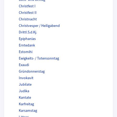
Christfest I
Christfest II
Christnacht
Christvesper / Heiligabend
Drittl.S.d.Kj.
Epiphanias
Erntedank
Estomihi
Ewigkeits- / Totensonntag
Exaudi
Gründonnerstag
Invokavit
Jubilate
Judika
Kantate
Karfreitag
Karsamstag