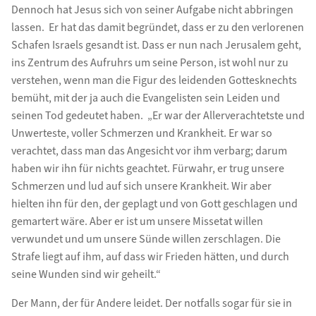
Dennoch hat Jesus sich von seiner Aufgabe nicht abbringen
lassen. Er hat das damit begründet, dass er zu den verlorenen
Schafen Israels gesandt ist. Dass er nun nach Jerusalem geht,
ins Zentrum des Aufruhrs um seine Person, ist wohl nur zu
verstehen, wenn man die Figur des leidenden Gottesknechts
bemüht, mit der ja auch die Evangelisten sein Leiden und
seinen Tod gedeutet haben. „Er war der Allerverachtetste und
Unwerteste, voller Schmerzen und Krankheit. Er war so
verachtet, dass man das Angesicht vor ihm verbarg; darum
haben wir ihn für nichts geachtet. Fürwahr, er trug unsere
Schmerzen und lud auf sich unsere Krankheit. Wir aber
hielten ihn für den, der geplagt und von Gott geschlagen und
gemartert wäre. Aber er ist um unsere Missetat willen
verwundet und um unsere Sünde willen zerschlagen. Die
Strafe liegt auf ihm, auf dass wir Frieden hätten, und durch
seine Wunden sind wir geheilt.“
Der Mann, der für Andere leidet. Der notfalls sogar für sie in