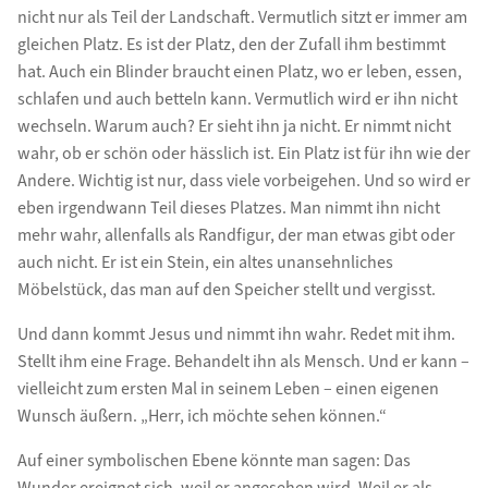
nicht nur als Teil der Landschaft. Vermutlich sitzt er immer am
gleichen Platz. Es ist der Platz, den der Zufall ihm bestimmt
hat. Auch ein Blinder braucht einen Platz, wo er leben, essen,
schlafen und auch betteln kann. Vermutlich wird er ihn nicht
wechseln. Warum auch? Er sieht ihn ja nicht. Er nimmt nicht
wahr, ob er schön oder hässlich ist. Ein Platz ist für ihn wie der
Andere. Wichtig ist nur, dass viele vorbeigehen. Und so wird er
eben irgendwann Teil dieses Platzes. Man nimmt ihn nicht
mehr wahr, allenfalls als Randfigur, der man etwas gibt oder
auch nicht. Er ist ein Stein, ein altes unansehnliches
Möbelstück, das man auf den Speicher stellt und vergisst.
Und dann kommt Jesus und nimmt ihn wahr. Redet mit ihm.
Stellt ihm eine Frage. Behandelt ihn als Mensch. Und er kann –
vielleicht zum ersten Mal in seinem Leben – einen eigenen
Wunsch äußern. „Herr, ich möchte sehen können.“
Auf einer symbolischen Ebene könnte man sagen: Das
Wunder ereignet sich, weil er angesehen wird. Weil er als