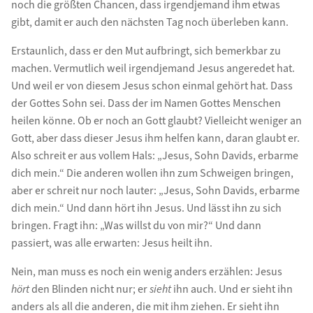
noch die größten Chancen, dass irgendjemand ihm etwas
gibt, damit er auch den nächsten Tag noch überleben kann.
Erstaunlich, dass er den Mut aufbringt, sich bemerkbar zu
machen. Vermutlich weil irgendjemand Jesus angeredet hat.
Und weil er von diesem Jesus schon einmal gehört hat. Dass
der Gottes Sohn sei. Dass der im Namen Gottes Menschen
heilen könne. Ob er noch an Gott glaubt? Vielleicht weniger an
Gott, aber dass dieser Jesus ihm helfen kann, daran glaubt er.
Also schreit er aus vollem Hals: „Jesus, Sohn Davids, erbarme
dich mein.“ Die anderen wollen ihn zum Schweigen bringen,
aber er schreit nur noch lauter: „Jesus, Sohn Davids, erbarme
dich mein.“ Und dann hört ihn Jesus. Und lässt ihn zu sich
bringen. Fragt ihn: „Was willst du von mir?“ Und dann
passiert, was alle erwarten: Jesus heilt ihn.
Nein, man muss es noch ein wenig anders erzählen: Jesus
hört
den Blinden nicht nur; er
sieht
ihn auch. Und er sieht ihn
anders als all die anderen, die mit ihm ziehen. Er sieht ihn