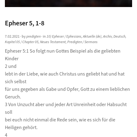
Epheser 5, 1-8
7.02.2021
· by
predigten
· in
10) Epheser / Ephesians
,
Aktuelle (de)
,
Archiv
,
Deutsch
,
Kapitel 05 / Chapter 05
,
Neues Testament
,
Predigten / Sermons
Epheser 5:1 So folgt nun Gottes Beispiel als die geliebten
Kinder
2 und
lebt in der Liebe, wie auch Christus uns geliebt hat und hat
sich selbst
für uns gegeben als Gabe und Opfer, Gott zu einem lieblichen
Geruch.
3 Von Unzucht aber und jeder Art Unreinheit oder Habsucht
soll
bei euch nicht einmal die Rede sein, wie es sich für die
Heiligen gehört.
4