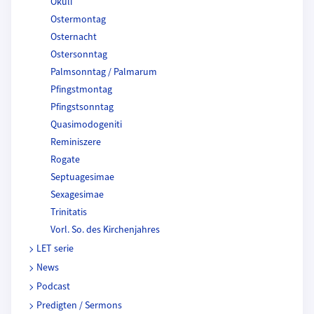
Okuli
Ostermontag
Osternacht
Ostersonntag
Palmsonntag / Palmarum
Pfingstmontag
Pfingstsonntag
Quasimodogeniti
Reminiszere
Rogate
Septuagesimae
Sexagesimae
Trinitatis
Vorl. So. des Kirchenjahres
LET serie
News
Podcast
Predigten / Sermons