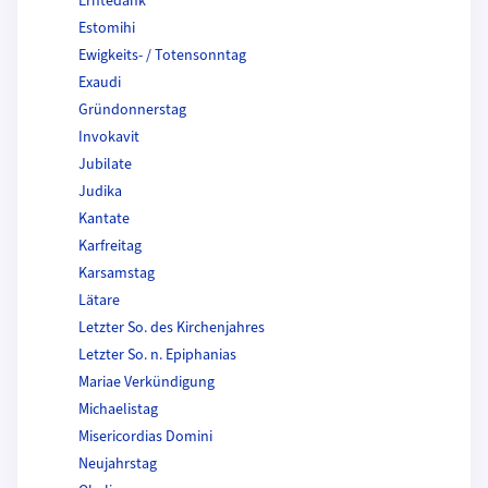
Erntedank
Estomihi
Ewigkeits- / Totensonntag
Exaudi
Gründonnerstag
Invokavit
Jubilate
Judika
Kantate
Karfreitag
Karsamstag
Lätare
Letzter So. des Kirchenjahres
Letzter So. n. Epiphanias
Mariae Verkündigung
Michaelistag
Misericordias Domini
Neujahrstag