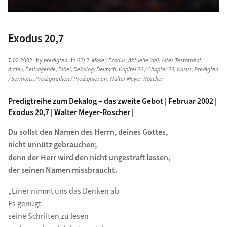
Exodus 20,7
7.02.2002
· by
predigten
· in
02) 2. Mose / Exodus
,
Aktuelle (de)
,
Altes Testament
,
Archiv
,
Beitragende
,
Bibel
,
Dekalog
,
Deutsch
,
Kapitel 20 / Chapter 20
,
Kasus
,
Predigten
/ Sermons
,
Predigtreihen / Predigtserien
,
Walter Meyer-Roscher
Predigtreihe zum Dekalog – das zweite Gebot | Februar 2002 |
Exodus 20,7 | Walter Meyer-Roscher |
Du sollst den Namen des Herrn, deines Gottes,
nicht unnütz gebrauchen;
denn der Herr wird den nicht ungestraft lassen,
der seinen Namen missbraucht.
„Einer nimmt uns das Denken ab
Es genügt
seine Schriften zu lesen