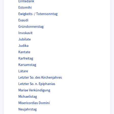
Erntedank
Estomihi
Ewigkeits- / Totensonntag
Exaudi
Gründonnerstag
Invokavit
Jubilate
Judika
Kantate
Karfreitag
Karsamstag
Lätare
Letzter So. des Kirchenjahres
Letzter So. n. Epiphanias
Mariae Verkündigung
Michaelistag
Misericordias Domini
Neujahrstag