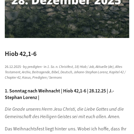
Hiob 42,1-6
26.12.2025
· by
predigten
· in
1. So. n. Christfest
,
18) Hiob / Job
,
Aktuelle (de)
,
Altes
Testament
,
Archiv
,
Beitragende
,
Bibel
,
Deutsch
,
Johann-Stephan Lorenz
,
Kapitel 42 /
Chapter 42
,
Kasus
,
Predigten / Sermons
1. Sonntag nach Weihnacht | Hiob 42,1-6 | 28.12.25 | J.-
Stephan Lorenz |
Die Gnade unseres Herrn Jesu Christi, die Liebe Gottes und die
Gemeinschaft des Heiligen Geistes sei mit euch allen. Amen.
Das Weihnachtsfest liegt hinter uns. Wobei ich hoffe, dass Ihr