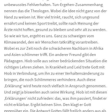
unbewusstes Fehlverhalten. Tun-Ergehen-Zusammenhang
nennen das die Theologen. Wobei die Idee nicht ganz von der
Hand zu weisen ist. Wer viel trinkt, raucht, sich ungesund
ernährt und keinen Sport treibt, sollte nach Meinung der
Ärzte nicht hoffen, gesund zu bleiben und sehr alt zu werden.
So wie wir tun, ergeht es uns. Ganz zu schweigen vom
Klimawandel, den wir Menschen tatkräftig vorantreiben.
Wobei es zur Zeit noch die schwächeren Nachbarn in Afrika
und Asien schlimmer trifft. Ein anderer Freund gibt den
Pädagogen. Hiob solle aus seiner bedrückenden Situation die
richtigen Lehren ziehen. In Krankheit und Leid trete Gott mit
Hiob in Verbindung, um ihn zu einer Verhaltensänderung zu
bringen, die noch Schlimmeres verhindere. Auch diese
‚Erklärung‘ wird heute noch vielfach in Anspruch genommen.
Und zeigt ja bisweilen auch seine Wirkung. Hiob ist mit diesen
‚Erklärungen‘ nicht zufrieden: das, was ihm passiert, findet er
nicht erklärbar. Ergibt keinen Sinn. Den klagt er Gott
gegenüber ein. Die Antwort Gottes fällt freilich anders aus als