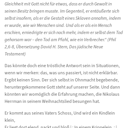
Gleichheit mit Gott nicht für etwas, dass er durch Gewalt in
seinen Besitz bringen musste. Im Gegenteil, er entäußerte sich
selbst insofern, als er die Gestalt eines Sklaven annahm, indem
er wurde, wie wir Menschen sind. Und als er als ein Mensch
erschien, erniedrigte er sich noch mehr, indem er selbst dem Tod
gehorsam war – den Tod am Pfahl, wie ein Verbrecher.“
(Phil
2,6-8, Übersetzung David H. Stern, Das jüdische Neue
Testament)
Das könnte doch eine tröstliche Antwort sein in Situationen,
wenn wir merken: das, was uns passiert, ist nicht erklärbar.
Ergibt keinen Sinn. Der sich selbst in Ohnmacht begebende,
heruntergekommene Gott steht auf unserer Seite. Und dann
könnten wir womöglich die Erfahrung machen, die Nikolaus
Herrman in seinem Weihnachtslied besungen hat.
Er kommt aus seines Vaters Schoss, Und wird ein Kindlein
klein,
Er liegt dort elend, nackt und bloß | : In einem Krippelein. : |