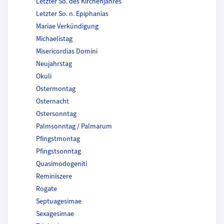
Letzter So. des Kirchenjahres
Letzter So. n. Epiphanias
Mariae Verkündigung
Michaelistag
Misericordias Domini
Neujahrstag
Okuli
Ostermontag
Osternacht
Ostersonntag
Palmsonntag / Palmarum
Pfingstmontag
Pfingstsonntag
Quasimodogeniti
Reminiszere
Rogate
Septuagesimae
Sexagesimae