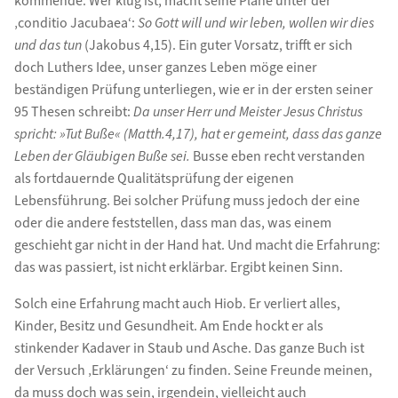
kommende. Wer klug ist, macht seine Pläne unter der
‚conditio Jacubaea‘:
So Gott will und wir leben, wollen wir dies
und das tun
(Jakobus 4,15). Ein guter Vorsatz, trifft er sich
doch Luthers Idee, unser ganzes Leben möge einer
beständigen Prüfung unterliegen, wie er in der ersten seiner
95 Thesen schreibt:
Da unser Herr und Meister Jesus Christus
spricht: »Tut Buße« (Matth.4,17), hat er gemeint, dass das ganze
Leben der Gläubigen Buße sei.
Busse eben recht verstanden
als fortdauernde Qualitätsprüfung der eigenen
Lebensführung. Bei solcher Prüfung muss jedoch der eine
oder die andere feststellen, dass man das, was einem
geschieht gar nicht in der Hand hat. Und macht die Erfahrung:
das was passiert, ist nicht erklärbar. Ergibt keinen Sinn.
Solch eine Erfahrung macht auch Hiob. Er verliert alles,
Kinder, Besitz und Gesundheit. Am Ende hockt er als
stinkender Kadaver in Staub und Asche. Das ganze Buch ist
der Versuch ‚Erklärungen‘ zu finden. Seine Freunde meinen,
da muss doch was sein, irgendein, vielleicht auch