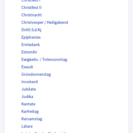
Christfest I
Christfest II
Christnacht
Christvesper / Heiligabend
Drittl.S.d.Kj.
Epiphanias
Erntedank
Estomihi
Ewigkeits- / Totensonntag
Exaudi
Gründonnerstag
Invokavit
Jubilate
Judika
Kantate
Karfreitag
Karsamstag
Lätare