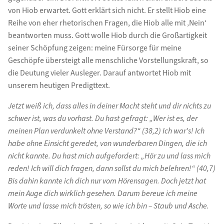
von Hiob erwartet. Gott erklärt sich nicht. Er stellt Hiob eine
Reihe von eher rhetorischen Fragen, die Hiob alle mit ‚Nein‘
beantworten muss. Gott wolle Hiob durch die Großartigkeit
seiner Schöpfung zeigen: meine Fürsorge für meine
Geschöpfe übersteigt alle menschliche Vorstellungskraft, so
die Deutung vieler Ausleger. Darauf antwortet Hiob mit
unserem heutigen Predigttext.
Jetzt weiß ich, dass alles in deiner Macht steht und dir nichts zu
schwer ist, was du vorhast. Du hast gefragt: „Wer ist es, der
meinen Plan verdunkelt ohne Verstand?“ (38,2) Ich war’s! Ich
habe ohne Einsicht geredet, von wunderbaren Dingen, die ich
nicht kannte. Du hast mich aufgefordert: „Hör zu und lass mich
reden! Ich will dich fragen, dann sollst du mich belehren!“ (40,7)
Bis dahin kannte ich dich nur vom Hörensagen. Doch jetzt hat
mein Auge dich wirklich gesehen. Darum bereue ich meine
Worte und lasse mich trösten, so wie ich bin – Staub und Asche.