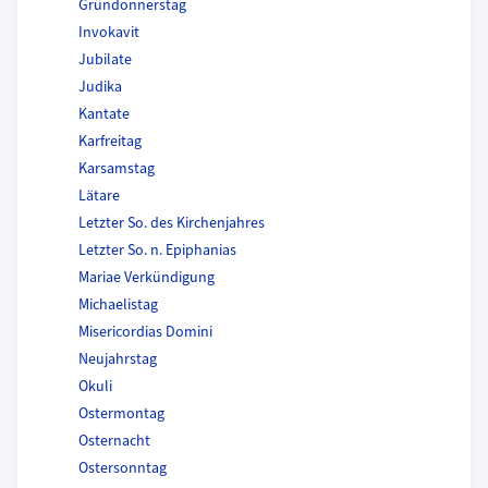
Gründonnerstag
Invokavit
Jubilate
Judika
Kantate
Karfreitag
Karsamstag
Lätare
Letzter So. des Kirchenjahres
Letzter So. n. Epiphanias
Mariae Verkündigung
Michaelistag
Misericordias Domini
Neujahrstag
Okuli
Ostermontag
Osternacht
Ostersonntag