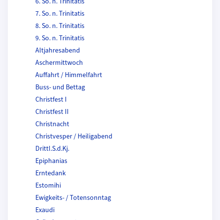
6. So. n. Trinitatis
7. So. n. Trinitatis
8. So. n. Trinitatis
9. So. n. Trinitatis
Altjahresabend
Aschermittwoch
Auffahrt / Himmelfahrt
Buss- und Bettag
Christfest I
Christfest II
Christnacht
Christvesper / Heiligabend
Drittl.S.d.Kj.
Epiphanias
Erntedank
Estomihi
Ewigkeits- / Totensonntag
Exaudi