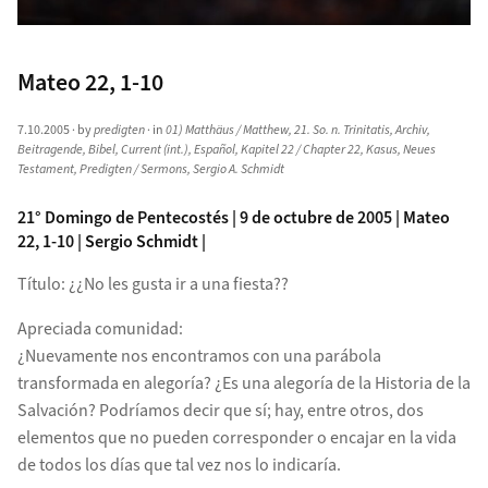
Mateo 22, 1-10
7.10.2005
· by
predigten
· in
01) Matthäus / Matthew
,
21. So. n. Trinitatis
,
Archiv
,
Beitragende
,
Bibel
,
Current (int.)
,
Español
,
Kapitel 22 / Chapter 22
,
Kasus
,
Neues
Testament
,
Predigten / Sermons
,
Sergio A. Schmidt
21° Domingo de Pentecostés | 9 de octubre de 2005 | Mateo
22, 1-10 | Sergio Schmidt |
Título: ¿¿No les gusta ir a una fiesta??
Apreciada comunidad:
¿Nuevamente nos encontramos con una parábola
transformada en alegoría? ¿Es una alegoría de la Historia de la
Salvación? Podríamos decir que sí; hay, entre otros, dos
elementos que no pueden corresponder o encajar en la vida
de todos los días que tal vez nos lo indicaría.