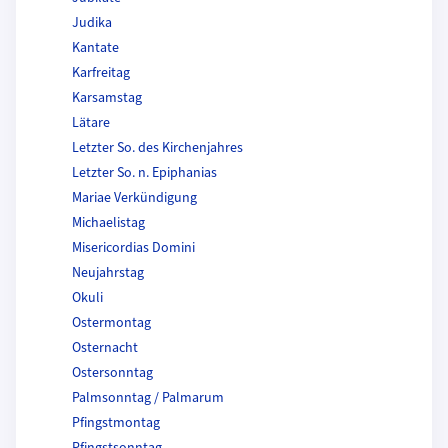
Judika
Kantate
Karfreitag
Karsamstag
Lätare
Letzter So. des Kirchenjahres
Letzter So. n. Epiphanias
Mariae Verkündigung
Michaelistag
Misericordias Domini
Neujahrstag
Okuli
Ostermontag
Osternacht
Ostersonntag
Palmsonntag / Palmarum
Pfingstmontag
Pfingstsonntag