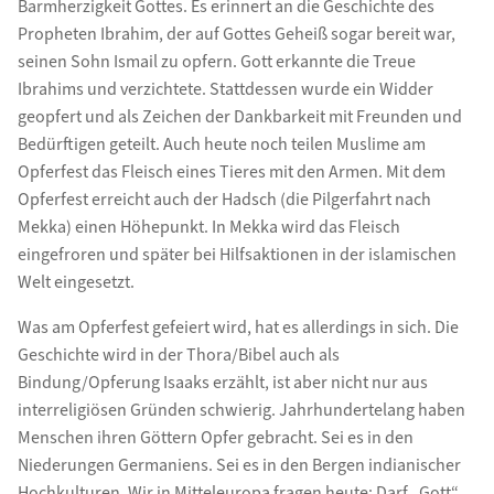
Barmherzigkeit Gottes. Es erinnert an die Geschichte des
Propheten Ibrahim, der auf Gottes Geheiß sogar bereit war,
seinen Sohn Ismail zu opfern. Gott erkannte die Treue
Ibrahims und verzichtete. Stattdessen wurde ein Widder
geopfert und als Zeichen der Dankbarkeit mit Freunden und
Bedürftigen geteilt. Auch heute noch teilen Muslime am
Opferfest das Fleisch eines Tieres mit den Armen. Mit dem
Opferfest erreicht auch der Hadsch (die Pilgerfahrt nach
Mekka) einen Höhepunkt. In Mekka wird das Fleisch
eingefroren und später bei Hilfsaktionen in der islamischen
Welt eingesetzt.
Was am Opferfest gefeiert wird, hat es allerdings in sich. Die
Geschichte wird in der Thora/Bibel auch als
Bindung/Opferung Isaaks erzählt, ist aber nicht nur aus
interreligiösen Gründen schwierig. Jahrhundertelang haben
Menschen ihren Göttern Opfer gebracht. Sei es in den
Niederungen Germaniens. Sei es in den Bergen indianischer
Hochkulturen. Wir in Mitteleuropa fragen heute: Darf „Gott“