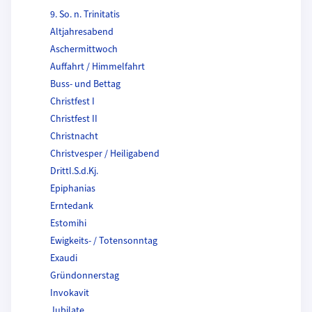
9. So. n. Trinitatis
Altjahresabend
Aschermittwoch
Auffahrt / Himmelfahrt
Buss- und Bettag
Christfest I
Christfest II
Christnacht
Christvesper / Heiligabend
Drittl.S.d.Kj.
Epiphanias
Erntedank
Estomihi
Ewigkeits- / Totensonntag
Exaudi
Gründonnerstag
Invokavit
Jubilate