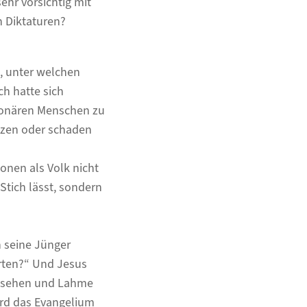
ehr vorsichtig mit
n Diktaturen?
t, unter welchen
h hatte sich
isionären Menschen zu
utzen oder schaden
ionen als Volk nicht
 Stich lässt, sondern
h seine Jünger
arten?“ Und Jesus
de sehen und Lahme
ird das Evangelium