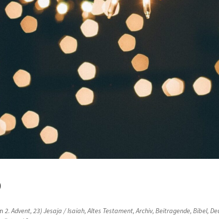
0
in
2. Advent
,
23) Jesaja / Isaiah
,
Altes Testament
,
Archiv
,
Beitragende
,
Bibel
,
De