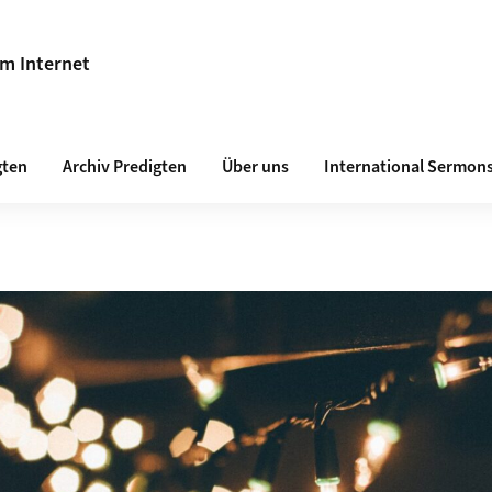
im Internet
gten
Archiv Predigten
Über uns
International Sermon