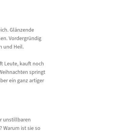
eich. Glänzende
hen. Vordergründig
n und Heil.
ft Leute, kauft noch
 Weihnachten springt
ber ein ganz artiger
r unstillbaren
? Warum ist sie so