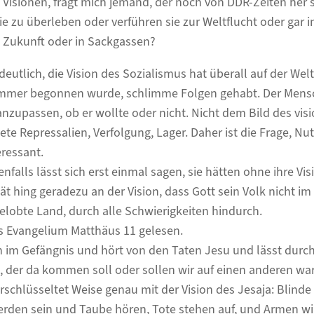
n Visionen, fragt mich jemand, der noch von DDR-Zeiten her s
sie zu überleben oder verführen sie zur Weltflucht oder gar i
ie Zukunft oder in Sackgassen?
deutlich, die Vision des Sozialismus hat überall auf der Wel
immer begonnen wurde, schlimme Folgen gehabt. Der Mensc
n anzupassen, ob er wollte oder nicht. Nicht dem Bild des v
te Repressalien, Verfolgung, Lager. Daher ist die Frage, N
eressant.
denfalls lässt sich erst einmal sagen, sie hätten ohne ihre Vis
tät hing geradezu an der Vision, dass Gott sein Volk nicht im
gelobte Land, durch alle Schwierigkeiten hindurch.
ls Evangelium Matthäus 11 gelesen.
 im Gefängnis und hört von den Taten Jesu und lässt durc
s, der da kommen soll oder sollen wir auf einen anderen w
rschlüsseltet Weise genau mit der Vision des Jesaja: Blin
erden sein und Taube hören, Tote stehen auf, und Armen w