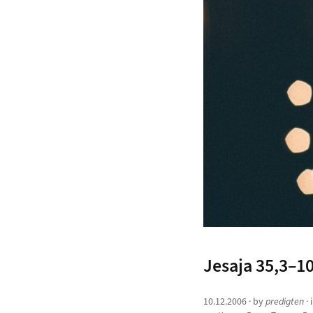
Jesaja 35,3–1
10.12.2006
· by
predigten
· 