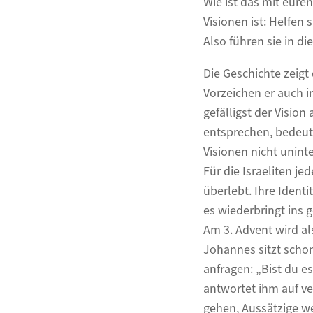
Wie ist das mit eure
Visionen ist: Helfen 
Also führen sie in d
Die Geschichte zeigt 
Vorzeichen er auch 
gefälligst der Visio
entsprechen, bedeute
Visionen nicht unint
Für die Israeliten je
überlebt. Ihre Identi
es wiederbringt ins 
Am 3. Advent wird a
Johannes sitzt schon
anfragen: „Bist du e
antwortet ihm auf ve
gehen, Aussätzige w