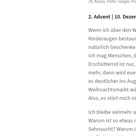
35
,
Kasus
,
Peter Taeger
,
Pr
2. Advent | 10. Deze
Wenn ich über den W
Kinderaugen bestaun
natürlich Geschenke 
Ich mag Menschen, d
Erschütternd ist nur
mehr, dann wird euer
es deutlicher ins Aug
Weihnachtsmarkt wä
Also, es stört mich n
Ich bleibe vielmehr
Warum ist so etwas in
Sehnsucht? Warum ist