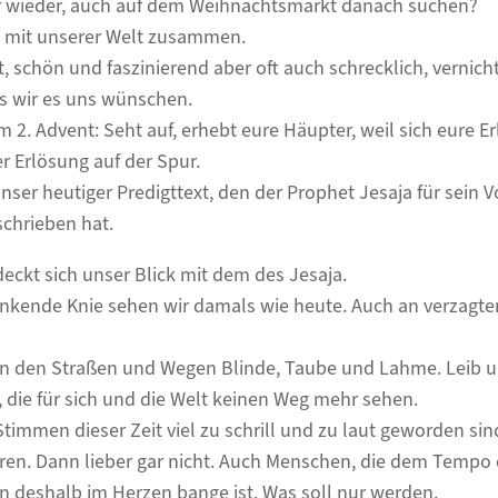
r wieder, auch auf dem Weihnachtsmarkt danach suchen?
t mit unserer Welt zusammen.
ist, schön und faszinierend aber oft auch schrecklich, vernic
s wir es uns wünschen.
 2. Advent: Seht auf, erhebt eure Häupter, weil sich eure E
r Erlösung auf der Spur.
ser heutiger Predigttext, den der Prophet Jesaja für sein Vo
chrieben hat.
ckt sich unser Blick mit dem des Jesaja.
ende Knie sehen wir damals wie heute. Auch an verzagte
 an den Straßen und Wegen Blinde, Taube und Lahme. Leib u
 die für sich und die Welt keinen Weg mehr sehen.
timmen dieser Zeit viel zu schrill und zu laut geworden sind
ren. Dann lieber gar nicht. Auch Menschen, die dem Tempo 
n deshalb im Herzen bange ist. Was soll nur werden.