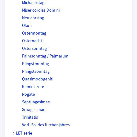
Michaelistag
Misericordias Domini
Neujahrstag
Okuli
Ostermontag
Osternacht
Ostersonntag
Palmsonntag / Palmarum
Pfingstmontag
Pfingstsonntag
Quasimodogeniti
Reminiszere
Rogate
Septuagesimae
Sexagesimae
Trinitatis
Vorl. So. des Kirchenjahres
LET serie