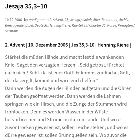
Jesaja 35,3–10
10.12.2006
· by
predigten
· in
2. Advent
,
23) Jesaja / Isaiah
,
Altes Testament
,
Archiv
,
Beitragende
,
Bibel
,
Deutsch
,
Henning Kiene
,
Kapitel 35/ Chapter 35
,
Kasus
,
Predigten /
Sermons
2. Advent | 10. Dezember 2006 | Jes 35,3-10 | Henning Kiene |
Stärket die müden Hände und macht fest die wankenden
Knie! Saget den verzagten Herzen: „Seid getrost, fürchtet
euch nicht! Seht, da ist euer Gott! Er kommt zur Rache; Gott,
der da vergilt, kommt und wird euch helfen.“
Dann werden die Augen der Blinden aufgetan und die Ohren
der Tauben geöffnet werden. Dann werden die Lahmen
springen wie ein Hirsch, und die Zunge der Stummen wird
frohlocken. Denn es werden Wasser in der Wüste
hervorbrechen und Ströme im dürren Lande. Und wo es
zuvor trocken gewesen ist, sollen Teiche stehen, und wo es
dürre gewesen ist, sollen Brunnquellen sein. Wo zuvor die