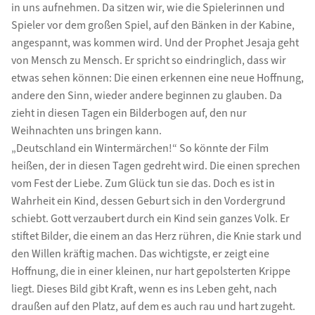
in uns aufnehmen. Da sitzen wir, wie die Spielerinnen und
Spieler vor dem großen Spiel, auf den Bänken in der Kabine,
angespannt, was kommen wird. Und der Prophet Jesaja geht
von Mensch zu Mensch. Er spricht so eindringlich, dass wir
etwas sehen können: Die einen erkennen eine neue Hoffnung,
andere den Sinn, wieder andere beginnen zu glauben. Da
zieht in diesen Tagen ein Bilderbogen auf, den nur
Weihnachten uns bringen kann.
„Deutschland ein Wintermärchen!“ So könnte der Film
heißen, der in diesen Tagen gedreht wird. Die einen sprechen
vom Fest der Liebe. Zum Glück tun sie das. Doch es ist in
Wahrheit ein Kind, dessen Geburt sich in den Vordergrund
schiebt. Gott verzaubert durch ein Kind sein ganzes Volk. Er
stiftet Bilder, die einem an das Herz rühren, die Knie stark und
den Willen kräftig machen. Das wichtigste, er zeigt eine
Hoffnung, die in einer kleinen, nur hart gepolsterten Krippe
liegt. Dieses Bild gibt Kraft, wenn es ins Leben geht, nach
draußen auf den Platz, auf dem es auch rau und hart zugeht.