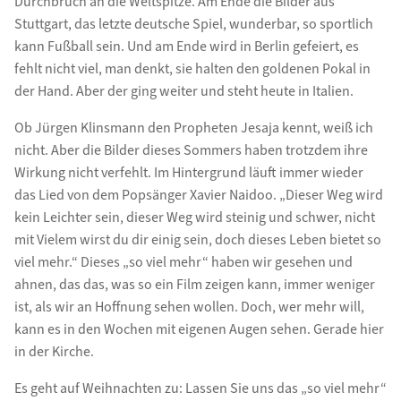
Durchbruch an die Weltspitze. Am Ende die Bilder aus
Stuttgart, das letzte deutsche Spiel, wunderbar, so sportlich
kann Fußball sein. Und am Ende wird in Berlin gefeiert, es
fehlt nicht viel, man denkt, sie halten den goldenen Pokal in
der Hand. Aber der ging weiter und steht heute in Italien.
Ob Jürgen Klinsmann den Propheten Jesaja kennt, weiß ich
nicht. Aber die Bilder dieses Sommers haben trotzdem ihre
Wirkung nicht verfehlt. Im Hintergrund läuft immer wieder
das Lied von dem Popsänger Xavier Naidoo. „Dieser Weg wird
kein Leichter sein, dieser Weg wird steinig und schwer, nicht
mit Vielem wirst du dir einig sein, doch dieses Leben bietet so
viel mehr.“ Dieses „so viel mehr“ haben wir gesehen und
ahnen, das das, was so ein Film zeigen kann, immer weniger
ist, als wir an Hoffnung sehen wollen. Doch, wer mehr will,
kann es in den Wochen mit eigenen Augen sehen. Gerade hier
in der Kirche.
Es geht auf Weihnachten zu: Lassen Sie uns das „so viel mehr“