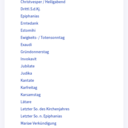
Christvesper / Heiligabend
Drittl.S.d.Kj.
Epiphanias
Erntedank
Estomihi
Ewigkeits- / Totensonntag
Exaudi
Gründonnerstag
Invokavit
Jubilate
Judika
Kantate
Karfreitag
Karsamstag
Lätare
Letzter So. des Kirchenjahres
Letzter So. n. Epiphanias
Mariae Verkündigung