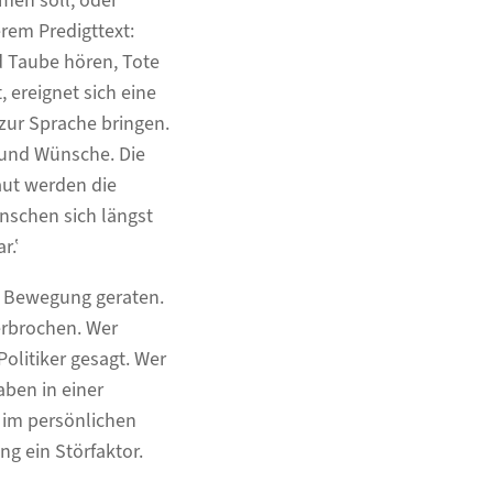
men soll, oder
rem Predigttext:
d Taube hören, Tote
 ereignet sich eine
zur Sprache bringen.
und Wünsche. Die
aut werden die
nschen sich längst
r.‛
n Bewegung geraten.
erbrochen. Wer
Politiker gesagt. Wer
aben in einer
s im persönlichen
ng ein Störfaktor.