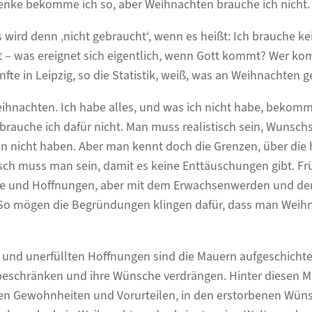
nke bekomme ich so, aber Weihnachten brauche ich nicht. W
wird denn ‚nicht gebraucht‘, wenn es heißt: Ich brauche k
 – was ereignet sich eigentlich, wenn Gott kommt? Wer ko
te in Leipzig, so die Statistik, weiß, was an Weihnachten ge
ihnachten. Ich habe alles, und was ich nicht habe, bekomme
brauche ich dafür nicht. Man muss realistisch sein, Wunsch
n nicht haben. Aber man kennt doch die Grenzen, über die 
isch muss man sein, damit es keine Enttäuschungen gibt. F
 und Hoffnungen, aber mit dem Erwachsenwerden und de
“ So mögen die Begründungen klingen dafür, dass man Weih
und unerfüllten Hoffnungen sind die Mauern aufgeschichtet
schränken und ihre Wünsche verdrängen. Hinter diesen M
enen Gewohnheiten und Vorurteilen, in den erstorbenen Wü