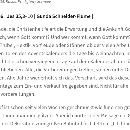
 35
,
Kasus
,
Predigten / Sermons
06 | Jes 35,3–10 | Gunda Schneider-Flume |
de, die Christenheit feiert die Erwartung und die Ankunft Go
tlich, wenn Gott kommt? Und wer kommt, wenn Gott kommt?
Trubel, Hektik, Vorfreude oder Stöhnen ob der vielen Arbeit
den Toren des Adventskalenders die Tage bis Weihnachten, 
cht die schon vergangenen Tage auf dem Kalender ab und ü
bliebenen. Alle, die Vorbereitungen treffen, stehen unter Dr
en. Alle Jahre wiederholt sich das. Verschärft wird das dies
tage zum Ein- und Verkauf freigegeben sind. Nicht für alle 
svorbereitungen.
f ist schon seit vielen Wochen geschmückt wie für einen g
Tannenbäumen glitzert. Aber ich hörte in der Passage ein 
s der Dekoration zum großen Bahnhof feststellten: „Ich bra