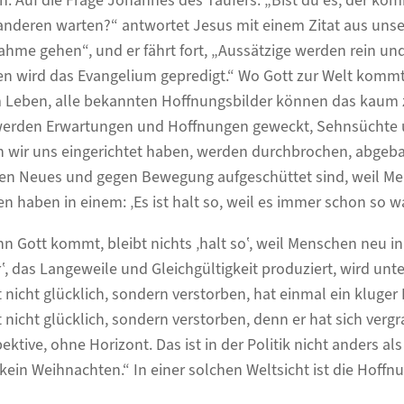
. Auf die Frage Johannes des Täufers: „Bist du es, der kom
 anderen warten?“ antwortet Jesus mit einem Zitat aus unse
hme gehen“, und er fährt fort, „Aussätzige werden rein un
n wird das Evangelium gepredigt.“ Wo Gott zur Welt kommt,
m Leben, alle bekannten Hoffnungsbilder können das kaum 
erden Erwartungen und Hoffnungen geweckt, Sehnsüchte 
n wir uns eingerichtet haben, werden durchbrochen, abgeb
gen Neues und gegen Bewegung aufgeschüttet sind, weil Me
n haben in einem: ‚Es ist halt so, weil es immer schon so wa
 Gott kommt, bleibt nichts ‚halt so‛, weil Menschen neu i
‛, das Langeweile und Gleichgültigkeit produziert, wird unt
t nicht glücklich, sondern verstorben, hat einmal ein kluger 
t nicht glücklich, sondern verstorben, denn er hat sich vergr
ktive, ohne Horizont. Das ist in der Politik nicht anders al
kein Weihnachten.“ In einer solchen Weltsicht ist die Hoffnu