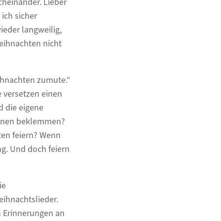
cheinander. Lieber
ich sicher
eder langweilig,
eihnachten nicht
eihnachten zumute.“
 versetzen einen
d die eigene
 einen beklemmen?
ten feiern? Wenn
g. Und doch feiern
ie
ihnachtslieder.
s Erinnerungen an