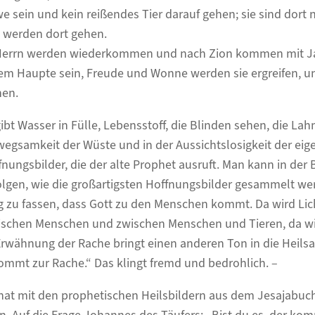
e sein und kein reißendes Tier darauf gehen; sie sind dort n
n werden dort gehen.
s Herrn werden wiederkommen und nach Zion kommen mit J
rem Haupte sein, Freude und Wonne werden sie ergreifen, 
hen.
ibt Wasser in Fülle, Lebensstoff, die Blinden sehen, die Lah
egsamkeit der Wüste und in der Aussichtslosigkeit der eig
fnungsbilder, die der alte Prophet ausruft. Man kann in der 
olgen, wie die großartigsten Hoffnungsbilder gesammelt we
 zu fassen, dass Gott zu den Menschen kommt. Da wird Lich
zwischen Menschen und zwischen Menschen und Tieren, da wi
Erwähnung der Rache bringt einen anderen Ton in die Heils
 kommt zur Rache.“ Das klingt fremd und bedrohlich. –
hat mit den prophetischen Heilsbildern aus dem Jesajabuc