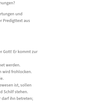
fnungen?
artungen und
 Predigttext aus
er Gott! Er kommt zur
net werden.
 wird frohlocken.
e.
ewesen ist, sollen
d Schilf stehen.
 darf ihn betreten;