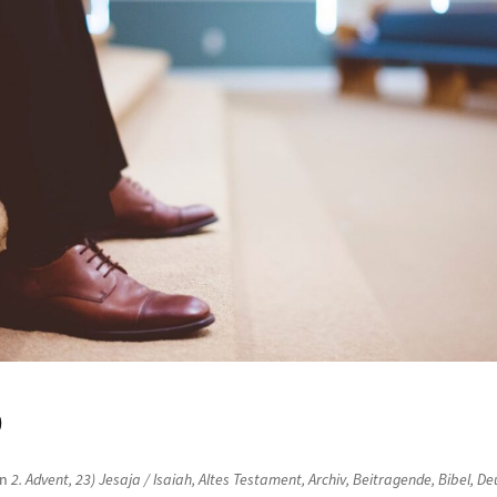
0
in
2. Advent
,
23) Jesaja / Isaiah
,
Altes Testament
,
Archiv
,
Beitragende
,
Bibel
,
De