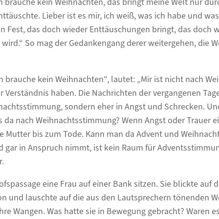
h brauche kein Weihnachten, das bringt meine Welt nur dur
täuschte. Lieber ist es mir, ich weiß, was ich habe und was 
 Fest, das doch wieder Enttäuschungen bringt, das doch wi
g wird.“ So mag der Gedankengang derer weitergehen, die W
ch brauche kein Weihnachten“, lautet: „Mir ist nicht nach W
r Verständnis haben. Die Nachrichten der vergangenen Tage
hnachtsstimmung, sondern eher in Angst und Schrecken. Un
 es da nach Weihnachtsstimmung? Wenn Angst oder Trauer
 die Mutter bis zum Tode. Kann man da Advent und Weihnach
d gar in Anspruch nimmt, ist kein Raum für Adventsstimmun
r.
fspassage eine Frau auf einer Bank sitzen. Sie blickte auf d
n und lauschte auf die aus den Lautsprechern tönenden We
 ihre Wangen. Was hatte sie in Bewegung gebracht? Waren e