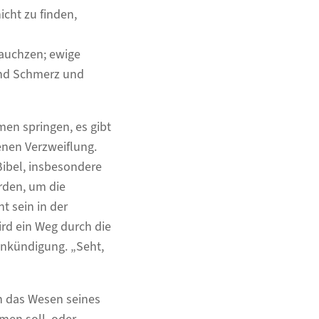
icht zu finden,
auchzen; ewige
und Schmerz und
men springen, es gibt
enen Verzweiflung.
Bibel, insbesondere
rden, um die
t sein in der
rd ein Weg durch die
ankündigung. „Seht,
h das Wesen seines