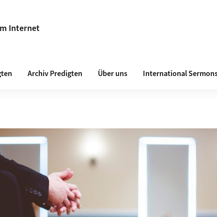
im Internet
gten
Archiv Predigten
Über uns
International Sermon