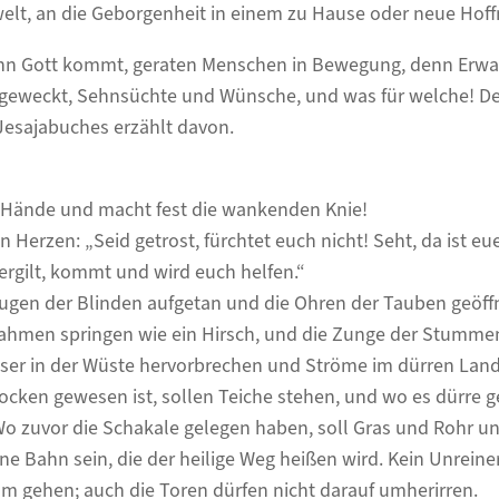
welt, an die Geborgenheit in einem zu Hause oder neue Hof
nn Gott kommt, geraten Menschen in Bewegung, denn Erw
eweckt, Sehnsüchte und Wünsche, und was für welche! Der
Jesajabuches erzählt davon.
 Hände und macht fest die wankenden Knie!
 Herzen: „Seid getrost, fürchtet euch nicht! Seht, da ist eu
vergilt, kommt und wird euch helfen.“
ugen der Blinden aufgetan und die Ohren der Tauben geöff
ahmen springen wie ein Hirsch, und die Zunge der Stummen
er in der Wüste hervorbrechen und Ströme im dürren Land
ocken gewesen ist, sollen Teiche stehen, und wo es dürre g
o zuvor die Schakale gelegen haben, soll Gras und Rohr un
ne Bahn sein, die der heilige Weg heißen wird. Kein Unreiner
hm gehen; auch die Toren dürfen nicht darauf umherirren.