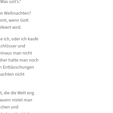
as soll’s.“
ein Weihnachten?
mmt, wenn Gott
feiert wird.
 ich, oder ich kaufe
schlösser und
hinaus man nicht
rüher hatte man noch
n Enttäuschungen
nachten nicht
, die die Welt eng
auern nistet man
nschen und