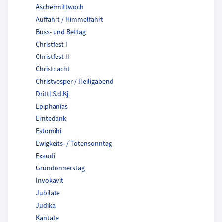
Aschermittwoch
Auffahrt / Himmelfahrt
Buss- und Bettag
Christfest I
Christfest II
Christnacht
Christvesper / Heiligabend
Drittl.S.d.Kj.
Epiphanias
Erntedank
Estomihi
Ewigkeits- / Totensonntag
Exaudi
Gründonnerstag
Invokavit
Jubilate
Judika
Kantate