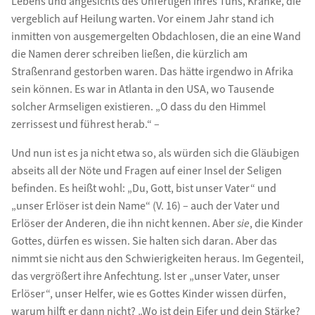
Lebens und angesichts des Unfertigen ihres Tuns, Kranke, die
vergeblich auf Heilung warten. Vor einem Jahr stand ich
inmitten von ausgemergelten Obdachlosen, die an eine Wand
die Namen derer schreiben ließen, die kürzlich am
Straßenrand gestorben waren. Das hätte irgendwo in Afrika
sein können. Es war in Atlanta in den USA, wo Tausende
solcher Armseligen existieren. „O dass du den Himmel
zerrissest und führest herab.“ –
Und nun ist es ja nicht etwa so, als würden sich die Gläubigen
abseits all der Nöte und Fragen auf einer Insel der Seligen
befinden. Es heißt wohl: „Du, Gott, bist unser Vater“ und
„unser Erlöser ist dein Name“ (V. 16) – auch der Vater und
Erlöser der Anderen, die ihn nicht kennen. Aber
sie
, die Kinder
Gottes, dürfen es wissen. Sie halten sich daran. Aber das
nimmt sie nicht aus den Schwierigkeiten heraus. Im Gegenteil,
das vergrößert ihre Anfechtung. Ist er „unser Vater, unser
Erlöser“, unser Helfer, wie es Gottes Kinder wissen dürfen,
warum hilft er dann nicht? „Wo ist dein Eifer und dein Stärke?