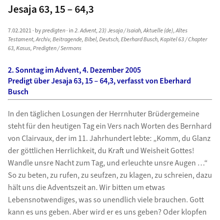
Jesaja 63, 15 – 64,3
7.02.2021
· by
predigten
· in
2. Advent
,
23) Jesaja / Isaiah
,
Aktuelle (de)
,
Altes
Testament
,
Archiv
,
Beitragende
,
Bibel
,
Deutsch
,
Eberhard Busch
,
Kapitel 63 / Chapter
63
,
Kasus
,
Predigten / Sermons
2. Sonntag im Advent, 4. Dezember 2005
Predigt über Jesaja 63, 15 – 64,3, verfasst von Eberhard
Busch
In den täglichen Losungen der Herrnhuter Brüdergemeine
steht für den heutigen Tag ein Vers nach Worten des Bernhard
von Clairvaux, der im 11. Jahrhundert lebte: „Komm, du Glanz
der göttlichen Herrlichkeit, du Kraft und Weisheit Gottes!
Wandle unsre Nacht zum Tag, und erleuchte unsre Augen …“
So zu beten, zu rufen, zu seufzen, zu klagen, zu schreien, dazu
hält uns die Adventszeit an. Wir bitten um etwas
Lebensnotwendiges, was so unendlich viele brauchen. Gott
kann es uns geben. Aber wird er es uns geben? Oder klopfen