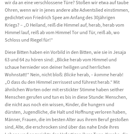
wir da an eine verschlossene Türe? Stoßen wir etwa auf taube
Ohren, wenn wir in jenes andere alte Adventslied einstimmen,
gedichtet von Friedrich Spee am Anfang des 30jährigen
Kriegs? – „O Heiland, reiß die Himmel auf, herab, herab vom
Himmel lauf, reiß ab vom Himmel Tor und Tür, reiß ab, wo
Schloss und Riegel für!“
Diese Bitten haben ein Vorbild in den Bitten, wie sie in Jesaja
63 und 64 zu hören sind: „Blicke herab vom Himmel und
schaue hernieder von deiner heiligen und herrlichen
Wohnstatt!“ Nein, nicht bloß:
Blicke
herab, –
komme
herab!
„O dass du den Himmel zerrissest und führest herab.“ Mit
ähnlichen Worten oder mit erstickter Stimme haben seither
Menschen gerufen und tun es bis in diese Stunde: Menschen,
die nicht aus noch ein wissen, Kinder, die hungern und
dürsten, Jugendliche, die Halt und Hoffnung verloren haben,
Männer, Frauen, die im besten Alter aus ihrem Beruf gestoßen
sind, Alte, die erschrocken sind über das nahe Ende ihres