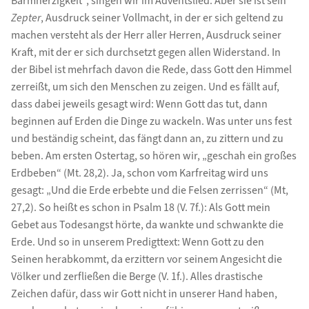
Barmherzigkeit“, singen wir im Adventslied. Aber sie ist sein
Zepter
, Ausdruck seiner Vollmacht, in der er sich geltend zu
machen versteht als der Herr aller Herren, Ausdruck seiner
Kraft, mit der er sich durchsetzt gegen allen Widerstand. In
der Bibel ist mehrfach davon die Rede, dass Gott den Himmel
zerreißt, um sich den Menschen zu zeigen. Und es fällt auf,
dass dabei jeweils gesagt wird: Wenn Gott das tut, dann
beginnen auf Erden die Dinge zu wackeln. Was unter uns fest
und beständig scheint, das fängt dann an, zu zittern und zu
beben. Am ersten Ostertag, so hören wir, „geschah ein großes
Erdbeben“ (Mt. 28,2). Ja, schon vom Karfreitag wird uns
gesagt: „Und die Erde erbebte und die Felsen zerrissen“ (Mt,
27,2). So heißt es schon in Psalm 18 (V. 7f.): Als Gott mein
Gebet aus Todesangst hörte, da wankte und schwankte die
Erde. Und so in unserem Predigttext: Wenn Gott zu den
Seinen herabkommt, da erzittern vor seinem Angesicht die
Völker und zerfließen die Berge (V. 1f.). Alles drastische
Zeichen dafür, dass wir Gott nicht in unserer Hand haben,