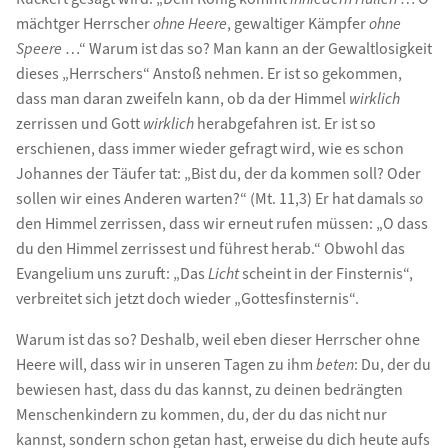
mächtger Herrscher
ohne Heere
, gewaltiger Kämpfer
ohne
Speere
…“ Warum ist das so? Man kann an der Gewaltlosigkeit
dieses „Herrschers“ Anstoß nehmen. Er ist so gekommen,
dass man daran zweifeln kann, ob da der Himmel
wirklich
zerrissen und Gott
wirklich
herabgefahren ist. Er ist so
erschienen, dass immer wieder gefragt wird, wie es schon
Johannes der Täufer tat: „Bist du, der da kommen soll? Oder
sollen wir eines Anderen warten?“ (Mt. 11,3) Er hat damals
so
den Himmel zerrissen, dass wir erneut rufen müssen: „O dass
du den Himmel zerrissest und führest herab.“ Obwohl das
Evangelium uns zuruft: „Das
Licht
scheint in der Finsternis“,
verbreitet sich jetzt doch wieder „Gottesfinsternis“.
Warum ist das so? Deshalb, weil eben dieser Herrscher ohne
Heere will, dass wir in unseren Tagen zu ihm
beten
: Du, der du
bewiesen hast, dass du das kannst, zu deinen bedrängten
Menschenkindern zu kommen, du, der du das nicht nur
kannst, sondern schon getan hast, erweise du dich heute aufs