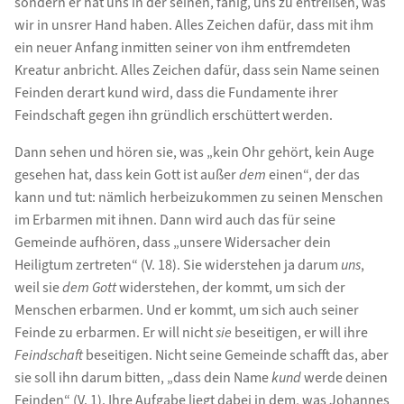
sondern er hat uns in der seinen, fähig, uns zu entreißen, was
wir in unsrer Hand haben. Alles Zeichen dafür, dass mit ihm
ein neuer Anfang inmitten seiner von ihm entfremdeten
Kreatur anbricht. Alles Zeichen dafür, dass sein Name seinen
Feinden derart kund wird, dass die Fundamente ihrer
Feindschaft gegen ihn gründlich erschüttert werden.
Dann sehen und hören sie, was „kein Ohr gehört, kein Auge
gesehen hat, dass kein Gott ist außer
dem
einen“, der das
kann und tut: nämlich herbeizukommen zu seinen Menschen
im Erbarmen mit ihnen. Dann wird auch das für seine
Gemeinde aufhören, dass „unsere Widersacher dein
Heiligtum zertreten“ (V. 18). Sie widerstehen ja darum
uns
,
weil sie
dem
Gott
widerstehen, der kommt, um sich der
Menschen erbarmen. Und er kommt, um sich auch seiner
Feinde zu erbarmen. Er will nicht
sie
beseitigen, er will ihre
Feindschaft
beseitigen. Nicht seine Gemeinde schafft das, aber
sie soll ihn darum bitten, „dass dein Name
kund
werde deinen
Feinden“ (V. 1). Ihre Aufgabe liegt dabei in dem, was Johannes