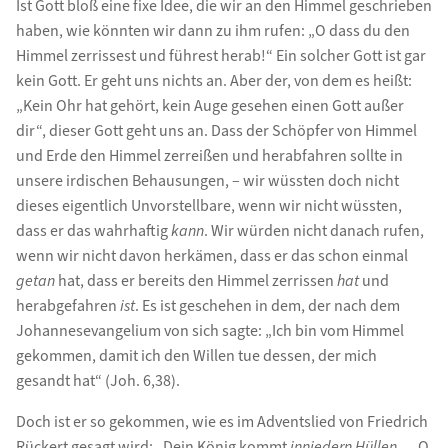
Ist Gott bloß eine fixe Idee, die wir an den Himmel geschrieben
haben, wie könnten wir dann zu ihm rufen: „O dass du den
Himmel zerrissest und führest herab!“ Ein solcher Gott ist gar
kein Gott. Er geht uns nichts an. Aber der, von dem es heißt:
„Kein Ohr hat gehört, kein Auge gesehen einen Gott außer
dir“, dieser Gott geht uns an. Dass der Schöpfer von Himmel
und Erde den Himmel zerreißen und herabfahren sollte in
unsere irdischen Behausungen, – wir wüssten doch nicht
dieses eigentlich Unvorstellbare, wenn wir nicht wüssten,
dass er das wahrhaftig
kann
. Wir würden nicht danach rufen,
wenn wir nicht davon herkämen, dass er das schon einmal
getan
hat, dass er bereits den Himmel zerrissen
hat
und
herabgefahren
ist
. Es ist geschehen in dem, der nach dem
Johannesevangelium von sich sagte: „Ich bin vom Himmel
gekommen, damit ich den Willen tue dessen, der mich
gesandt hat“ (Joh. 6,38).
Doch ist er so gekommen, wie es im Adventslied von Friedrich
Rückert gesagt wird: „Dein König kommt
in
niedern Hüllen
… O