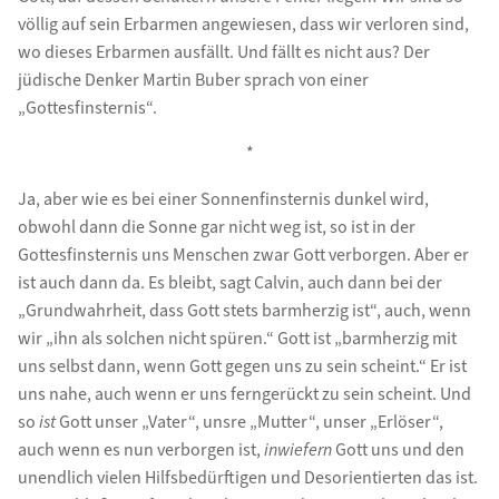
völlig auf sein Erbarmen angewiesen, dass wir verloren sind,
wo dieses Erbarmen ausfällt. Und fällt es nicht aus? Der
jüdische Denker Martin Buber sprach von einer
„Gottesfinsternis“.
*
Ja, aber wie es bei einer Sonnenfinsternis dunkel wird,
obwohl dann die Sonne gar nicht weg ist, so ist in der
Gottesfinsternis uns Menschen zwar Gott verborgen. Aber er
ist auch dann da. Es bleibt, sagt Calvin, auch dann bei der
„Grundwahrheit, dass Gott stets barmherzig ist“, auch, wenn
wir „ihn als solchen nicht spüren.“ Gott ist „barmherzig mit
uns selbst dann, wenn Gott gegen uns zu sein scheint.“ Er ist
uns nahe, auch wenn er uns ferngerückt zu sein scheint. Und
so
ist
Gott unser „Vater“, unsre „Mutter“, unser „Erlöser“,
auch wenn es nun verborgen ist,
inwiefern
Gott uns und den
unendlich vielen Hilfsbedürftigen und Desorientierten das ist.