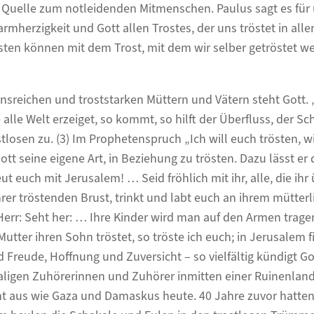
s Quelle zum notleidenden Mitmenschen. Paulus sagt es für 
armherzigkeit und Gott allen Trostes, der uns tröstet in all
sten können mit dem Trost, mit dem wir selber getröstet we
sreichen und troststarken Müttern und Vätern steht Gott. 
alle Welt erzeiget, so kommt, so hilft der Überfluss, der Sc
stlosen zu. (3) Im Prophetenspruch „Ich will euch trösten, w
Gott seine eigene Art, in Beziehung zu trösten. Dazu lässt e
ut euch mit Jerusalem! … Seid fröhlich mit ihr, alle, die ihr 
hrer tröstenden Brust, trinkt und labt euch an ihrem mütter
Herr: Seht her: … Ihre Kinder wird man auf den Armen trag
utter ihren Sohn tröstet, so tröste ich euch; in Jerusalem fi
d Freude, Hoffnung und Zuversicht – so vielfältig kündigt Got
ligen Zuhörerinnen und Zuhörer inmitten einer Ruinenlands
t aus wie Gaza und Damaskus heute. 40 Jahre zuvor hatten 