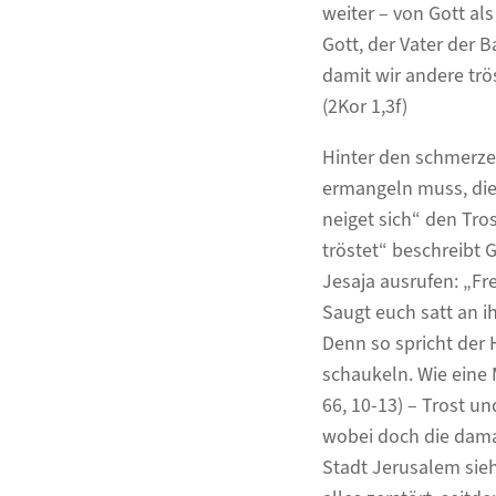
weiter – von Gott al
Gott, der Vater der B
damit wir andere trö
(2Kor 1,3f)
Hinter den schmerzen
ermangeln muss, die 
neiget sich“ den Tro
tröstet“ beschreibt 
Jesaja ausrufen: „Fre
Saugt euch satt an i
Denn so spricht der 
schaukeln. Wie eine M
66, 10-13) – Trost un
wobei doch die dama
Stadt Jerusalem sieh