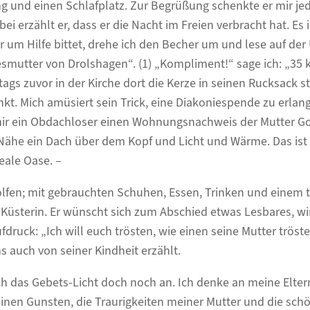
g und einen Schlafplatz. Zur Begrüßung schenkte er mir je
bei erzählt er, dass er die Nacht im Freien verbracht hat. Es
r um Hilfe bittet, drehe ich den Becher um und lese auf der 
smutter von Drolshagen“. (1) „Kompliment!“ sage ich: „35
tags zuvor in der Kirche dort die Kerze in seinen Rucksack ste
kt. Mich amüsiert sein Trick, eine Diakoniespende zu erla
mir ein Obdachloser einen Wohnungsnachweis der Mutter Go
 Nähe ein Dach über dem Kopf und Licht und Wärme. Das ist 
eale Oase. –
fen; mit gebrauchten Schuhen, Essen, Trinken und einem t
Küsterin. Er wünscht sich zum Abschied etwas Lesbares, wi
druck: „Ich will euch trösten, wie einen seine Mutter tröste
s auch von seiner Kindheit erzählt.
h das Gebets-Licht doch noch an. Ich denke an meine Elter
en Gunsten, die Traurigkeiten meiner Mutter und die schö