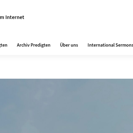
im Internet
gten
Archiv Predigten
Über uns
International Sermon