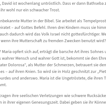
David ist wochenlang untröstlich. Dass er dann Bathseba z
ihr wohl nur ein schwacher Trost.
bekannte Mutter in der Bibel. Sie arbeitet als Tempelprostit
iratet – auf Gottes Befehl. Ihren drei Kindern muss sie hi
ch dadurch wird das Volk Israel nicht gottesfürchtiger. We
, wenn ihre Mutterschaft zu fremden Zwecken benutzt wird?
Maria opfert sich auf, erträgt die barsche Art ihres Sohnes 
 wahrer Mensch und wahrer Gott ist, bekommt sie den Ehren
ater Dolorosa“, als Mutter der Schmerzen, betrauert sie d
 – auf ihren Knien. So wird sie in Holz geschnitzt zur „Pie
urdes und anderswo. Maria ist die Ungetröstete, die ihren Tr
mmt.
 tragen ihre seelischen Verletzungen wie schwere Rucksäcke
n in ihrer eigenen Genesungszeit. Dabei geben sie ihr Könn