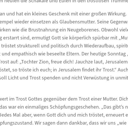
dem heulen die Schakale und Eulen in den trostlosen Trümme
an und hat ein kleines Geschenk mit einer großen Wirkung. 
Tempel wieder einsetzen als Glaubensmutter. Seine Gegenw
ärken wie die Brustnahrung ein Neugeborenes. Obwohl viel
g erstarrt sind, ermutigt Gott sie körperlich spürbar mit „
 tröstet strukturell und politisch durch Wiederaufbau, spirit
und empathisch wie beseelte Eltern. Der heutige Sonntag „
rost auf: „Tochter Zion, freue dich! Jauchze laut, Jerusale
stet, so tröste ich euch; in Jerusalem findet ihr Trost.“ Auc
 soll Licht und Trost spenden und nicht Verwüstung in unmit
ert im Trost Gottes gegenüber dem Trost einer Mutter. Dic
das war ein einmaliges Schöpfungsgeschehen. „Das gibt’s n
edes Mal aber, wenn Gott dich und mich tröstet, erneuert 
pfungszustand. Wir sagen dann dankbar, dass wir uns „wie