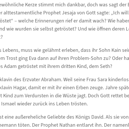
gewöhnliche Kerze stimmt mich dankbar, doch was sagt der 
 alttestamentliche Prophet Jesaja von Gott sagte: „Ich will
röstet“ – welche Erinnerungen rief er damit wach? Wie hab
und wie wurden sie selbst getröstet? Und wie öffnen deren 
t?
s Lebens, muss wie gelähmt erleben, dass ihr Sohn Kain se
em Trost ging Eva dann auf ihren Problem-Sohn zu? Oder hat
s Adam getröstet mit ihrem dritten Kind, dem Seth?
klavin des Erzvater Abraham. Weil seine Frau Sara kinderlos 
lavin Hagar, damit er mit ihr einen Erben zeuge. Jahre spät
it Kind zum Verdursten in die Wüste jagt. Doch Gott rettet 
d Ismael wieder zurück ins Leben trösten.
st eine außereheliche Geliebte des Königs David. Als sie v
 Ehemann töten. Der Prophet Nathan entlarvt ihn. Der namenl