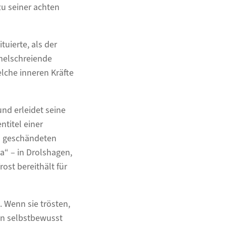
u seiner achten
uierte, als der
mmelschreiende
lche inneren Kräfte
und erleidet seine
titel einer
en geschändeten
ta“ – in Drolshagen,
ost bereithält für
. Wenn sie trösten,
en selbstbewusst