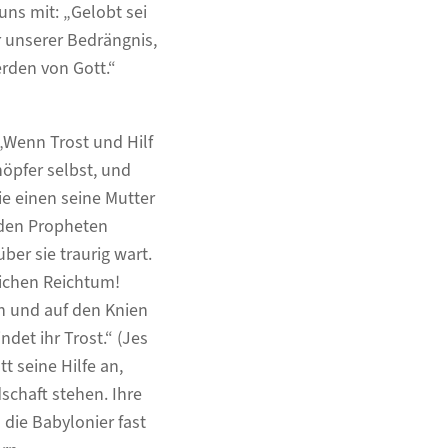
uns mit: „Gelobt sei
er unserer Bedrängnis,
rden von Gott.“
„Wenn Trost und Hilf
höpfer selbst, und
ie einen seine Mutter
r den Propheten
über sie traurig wart.
lichen Reichtum!
en und auf den Knien
ndet ihr Trost.“ (Jes
t seine Hilfe an,
chaft stehen. Ihre
die Babylonier fast