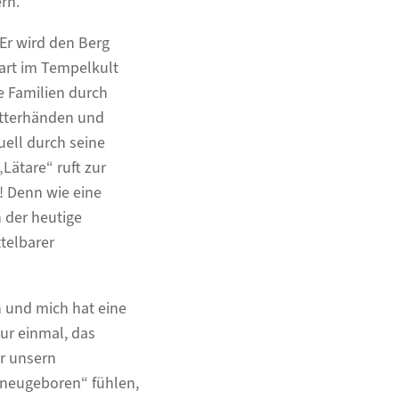
rn.
Er wird den Berg
art im Tempelkult
e Familien durch
Mutterhänden und
uell durch seine
Lätare“ ruft zur
m! Denn wie eine
h der heutige
telbarer
h und mich hat eine
ur einmal, das
er unsern
 neugeboren“ fühlen,