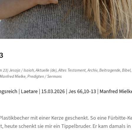
3
in
23) Jesaja / Isaiah
,
Aktuelle (de)
,
Altes Testament
,
Archiv
,
Beitragende
,
Bibel
Manfred Mielke
,
Predigten / Sermons
gsreich | Laetare | 15.03.2026 | Jes 66,10-13 | Manfred Mielke
astikbecher mit einer Kerze geschenkt. So eine Fürbitte-Ke
, heute schenkt sie mir ein Tippelbruder. Er kam damals i