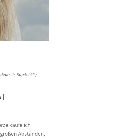
,
Deutsch
,
Kapitel 66 /
 |
rze kaufe ich
n großen Abständen,