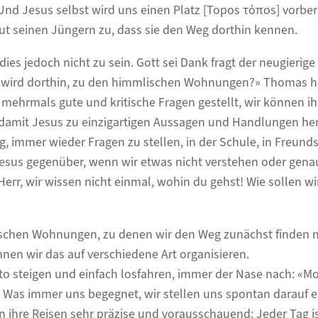
Und Jesus selbst wird uns einen Platz [Topos τόπos] vorber
aut seinen Jüngern zu, dass sie den Weg dorthin kennen.
 dies jedoch nicht zu sein. Gott sei Dank fragt der neugieri
n wird dorthin, zu den himmlischen Wohnungen?» Thomas 
 mehrmals gute und kritische Fragen gestellt, wir können i
 damit Jesus zu einzigartigen Aussagen und Handlungen hera
ig, immer wieder Fragen zu stellen, in der Schule, in Freund
esus gegenüber, wenn wir etwas nicht verstehen oder gen
Herr, wir wissen nicht einmal, wohin du gehst! Wie sollen 
rdischen Wohnungen, zu denen wir den Weg zunächst finden 
nnen wir das auf verschiedene Art organisieren.
to steigen und einfach losfahren, immer der Nase nach: «Mo
 Was immer uns begegnet, wir stellen uns spontan darauf e
n ihre Reisen sehr präzise und vorausschauend: Jeder Tag i