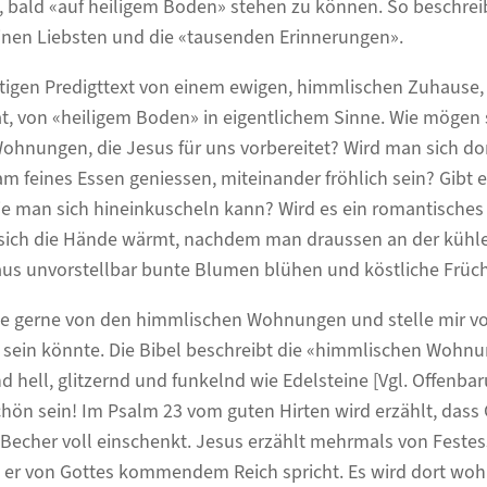
ch, bald «auf heiligem Boden» stehen zu können. So beschreib
inen Liebsten und die «tausenden Erinnerungen».
utigen Predigttext von einem ewigen, himmlischen Zuhaus
t, von «heiligem Boden» in eigentlichem Sinne. Wie mögen
hnungen, die Jesus für uns vorbereitet? Wird man sich dor
m feines Essen geniessen, miteinander fröhlich sein? Gibt 
die man sich hineinkuscheln kann? Wird es ein romantische
sich die Hände wärmt, nachdem man draussen an der kühle
us unvorstellbar bunte Blumen blühen und köstliche Früc
me gerne von den himmlischen Wohnungen und stelle mir v
rt sein könnte. Die Bibel beschreibt die «himmlischen Woh
 hell, glitzernd und funkelnd wie Edelsteine [Vgl. Offenba
chön sein! Im Psalm 23 vom guten Hirten wird erzählt, dass 
Becher voll einschenkt. Jesus erzählt mehrmals von Festes
 er von Gottes kommendem Reich spricht. Es wird dort wohl