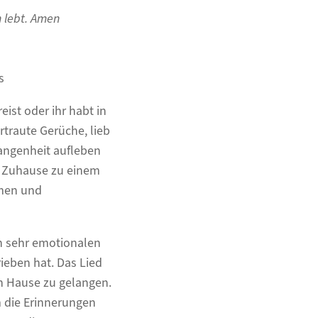
h lebt. Amen
s
ist oder ihr habt in
traute Gerüche, lieb
gangenheit aufleben
n Zuhause zu einem
mmen und
en sehr emotionalen
ieben hat. Das Lied
ch Hause zu gelangen.
m die Erinnerungen