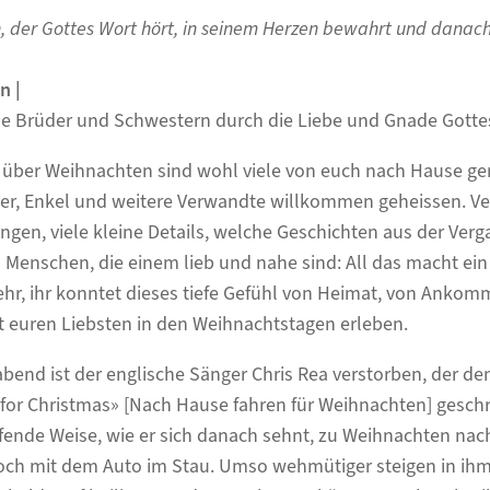
h, der Gottes Wort hört, in seinem Herzen bewahrt und danac
en
|
be Brüder und Schwestern durch die Liebe und Gnade Gotte
 über Weihnachten sind wohl viele von euch nach Hause gere
r, Enkel und weitere Verwandte willkommen geheissen. Ver
en, viele kleine Details, welche Geschichten aus der Ver
 Menschen, die einem lieb und nahe sind: All das macht ei
ehr, ihr konntet dieses tiefe Gefühl von Heimat, von Anko
 euren Liebsten in den Weihnachtstagen erleben.
abend ist der englische Sänger Chris Rea verstorben, der d
for Christmas» [Nach Hause fahren für Weihnachten] geschr
ifende Weise, wie er sich danach sehnt, zu Weihnachten na
 noch mit dem Auto im Stau. Umso wehmütiger steigen in ih