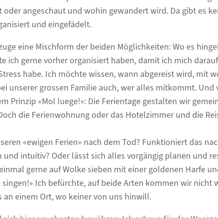
 oder angeschaut und wohin gewandert wird. Da gibt es kei
rganisiert und eingefädelt.
zuge eine Mischform der beiden Möglichkeiten: Wo es hinge
te ich gerne vorher organisiert haben, damit ich mich darau
 Stress habe. Ich möchte wissen, wann abgereist wird, mit 
ei unserer grossen Familie auch, wer alles mitkommt. Und v
em Prinzip «Mol luege!»: Die Ferientage gestalten wir gem
 Doch die Ferienwohnung oder das Hotelzimmer und die Reis
unseren «ewigen Ferien» nach dem Tod? Funktioniert das na
 und intuitiv? Oder lässt sich alles vorgängig planen und r
 einmal gerne auf Wolke sieben mit einer goldenen Harfe u
 singen!» Ich befürchte, auf beide Arten kommen wir nicht wi
s an einem Ort, wo keiner von uns hinwill.