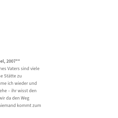
el, 2007**
es Vaters sind viele
e Stätte zu
mme ich wieder und
ehe – ihr wisst den
 wir da den Weg
n; niemand kommt zum