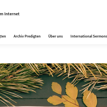
im Internet
gten
Archiv Predigten
Über uns
International Sermon