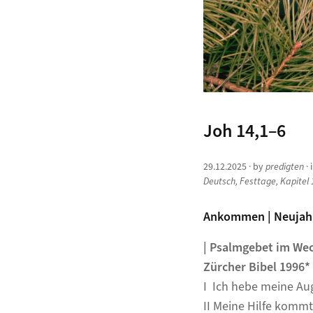
Joh 14,1–6
29.12.2025
· by
predigten
· 
Deutsch
,
Festtage
,
Kapitel 
Ankommen
| Neujahr
| Psalmgebet im Wec
Zürcher Bibel 1996*
I Ich hebe meine Au
II Meine Hilfe komm