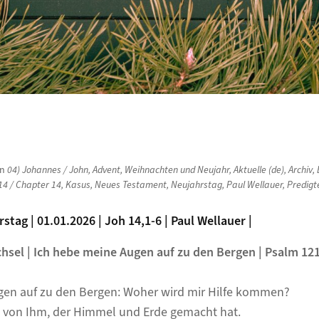
in
04) Johannes / John
,
Advent, Weihnachten und Neujahr
,
Aktuelle (de)
,
Archiv
,
14 / Chapter 14
,
Kasus
,
Neues Testament
,
Neujahrstag
,
Paul Wellauer
,
Predigt
stag | 01.01.2026 | Joh 14,1-6 | Paul Wellauer |
hsel | Ich hebe meine Augen auf zu den Bergen
| Psalm 12
gen auf zu den Bergen: Woher wird mir Hilfe kommen?
t von Ihm, der Himmel und Erde gemacht hat.