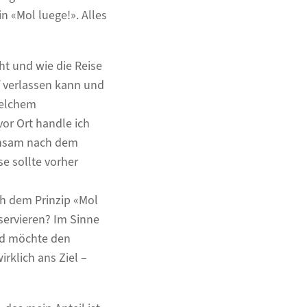
n «Mol luege!». Alles
ht und wie die Reise
f verlassen kann und
welchem
or Ort handle ich
einsam nach dem
e sollte vorher
ch dem Prinzip «Mol
eservieren? Im Sinne
nd möchte den
rklich ans Ziel –