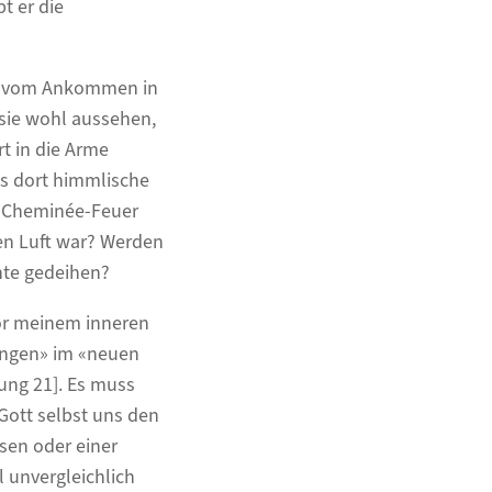
t er die
e, vom Ankommen in
 sie wohl aussehen,
t in die Arme
es dort himmlische
s Cheminée-Feuer
n Luft war? Werden
hte gedeihen?
or meinem inneren
nungen» im «neuen
rung 21]. Es muss
Gott selbst uns den
sen oder einer
 unvergleichlich