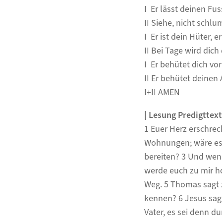
I Er lässt deinen Fu
II Siehe, nicht schlu
I Er ist dein Hüter, 
II Bei Tage wird dic
I Er behütet dich vo
II Er behütet deinen
I+II AMEN
|
Lesung
Predigttext
1 Euer Herz erschrec
Wohnungen; wäre es n
bereiten? 3 Und wen
werde euch zu mir ho
Weg. 5 Thomas sagt z
kennen? 6 Jesus sag
Vater, es sei denn du