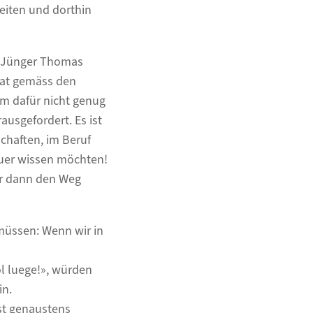
eiten und dorthin
ge Jünger Thomas
hat gemäss den
hm dafür nicht genug
usgefordert. Es ist
schaften, im Beruf
auer wissen möchten!
wir dann den Weg
müssen: Wenn wir in
l luege!», würden
in.
st genaustens