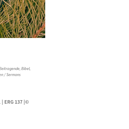
Beitragende
,
Bibel
,
en / Sermons
1
| ERG 137 |©