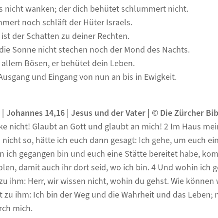
ss nicht wanken; der dich behütet schlummert nicht.
mmert noch schläft der Hüter Israels.
er ist der Schatten zu deiner Rechten.
h die Sonne nicht stechen noch der Mond des Nachts.
r allem Bösen, er behütet dein Leben.
 Ausgang und Eingang von nun an bis in Ewigkeit.
 | Johannes 14,16
|
Jesus und der Vater
| © Die
Zürcher Bib
ke nicht! Glaubt an Gott und glaubt an mich! 2 Im Haus mein
icht so, hätte ich euch dann gesagt: Ich gehe, um euch ein
n ich gegangen bin und euch eine Stätte bereitet habe, ko
len, damit auch ihr dort seid, wo ich bin. 4 Und wohin ich g
u ihm: Herr, wir wissen nicht, wohin du gehst. Wie können
t zu ihm: Ich bin der Weg und die Wahrheit und das Lebe
rch mich.