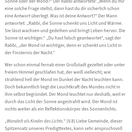
Sonne oder der Mond?“ Der Rabbi antwortete: „Wenn du mir
eine solche Frage stellst, dann hast du dir sicherlich schon
eine Antwort überlegt. Was ist deine Antwort?“ Der Mann
antwortet: „Rabbi, die Sonne schenkt uns Licht und Wärme.
Sie lässt wachsen und gedeihen und bringt Leben hervor. Die
Sonne ist wichtiger.“ „Du hast falsch geantwortet“, sagt der
Rabbi, „der Mond ist wichtiger, denn er schenkt uns Licht in
der Finsternis der Nacht.“
Wer schon einmal fernab einer Großstadt gezeltet oder unter
freiem Himmel geschlafen hat, der weiß vielleicht, wie
strahlend hell der Mond im Dunkel der Nacht leuchten kann.
Doch bekanntlich liegt die Leuchtkraft des Mondes nicht in
ihm selbst begründet. Der Mond leuchtet nur deshalb, weil er
durch das Licht der Sonne angestrahlt wird. Der Mond ist
nichts weiter als ein Reflektionskörper des Sonnenlichts.
„
Wandelt als Kinder des Lichts.
“ (V.8) Liebe Gemeinde, dieser
Spitzensatz unseres Predigttextes, kann sehr anspruchsvoll