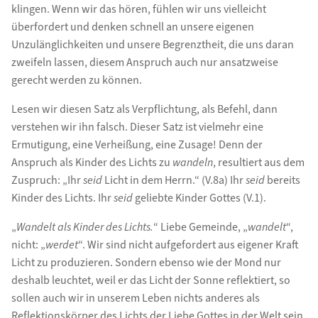
klingen. Wenn wir das hören, fühlen wir uns vielleicht
überfordert und denken schnell an unsere eigenen
Unzulänglichkeiten und unsere Begrenztheit, die uns daran
zweifeln lassen, diesem Anspruch auch nur ansatzweise
gerecht werden zu können.
Lesen wir diesen Satz als Verpflichtung, als Befehl, dann
verstehen wir ihn falsch. Dieser Satz ist vielmehr eine
Ermutigung, eine Verheißung, eine Zusage! Denn der
Anspruch als Kinder des Lichts zu
wandeln
, resultiert aus dem
Zuspruch: „Ihr
seid
Licht in dem Herrn.“ (V.8a) Ihr
seid
bereits
Kinder des Lichts. Ihr
seid
geliebte Kinder Gottes (V.1).
„
Wandelt als Kinder des Lichts.
“ Liebe Gemeinde, „
wandelt
“,
nicht: „
werdet
“. Wir sind nicht aufgefordert aus eigener Kraft
Licht zu produzieren. Sondern ebenso wie der Mond nur
deshalb leuchtet, weil er das Licht der Sonne reflektiert, so
sollen auch wir in unserem Leben nichts anderes als
Reflektionskörper des Lichts der Liebe Gottes in der Welt sein.