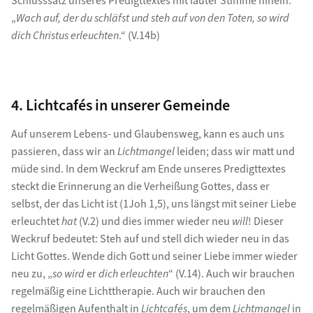
Schlusssatz unseres Predigttextes mit lauter Stimme hinein:
„
Wach auf, der du schläfst und steh auf von den Toten, so wird
dich Christus erleuchten
.“ (V.14b)
4. Lichtcafés in unserer Gemeinde
Auf unserem Lebens- und Glaubensweg, kann es auch uns
passieren, dass wir an
Lichtmangel
leiden; dass wir matt und
müde sind. In dem Weckruf am Ende unseres Predigttextes
steckt die Erinnerung an die Verheißung Gottes, dass er
selbst, der das Licht ist (1Joh 1,5), uns längst mit seiner Liebe
erleuchtet
hat
(V.2) und dies immer wieder neu
will
! Dieser
Weckruf bedeutet: Steh auf und stell dich wieder neu in das
Licht Gottes. Wende dich Gott und seiner Liebe immer wieder
neu zu, „
so wird
er
dich erleuchten
“ (V.14). Auch wir brauchen
regelmäßig eine Lichttherapie. Auch wir brauchen den
regelmäßigen Aufenthalt in
Lichtcafés
, um dem
Lichtmangel
in