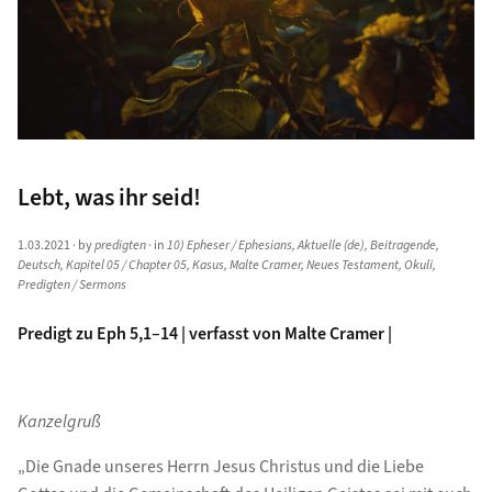
Lebt, was ihr seid!
1.03.2021
· by
predigten
· in
10) Epheser / Ephesians
,
Aktuelle (de)
,
Beitragende
,
Deutsch
,
Kapitel 05 / Chapter 05
,
Kasus
,
Malte Cramer
,
Neues Testament
,
Okuli
,
Predigten / Sermons
Predigt zu Eph 5,1–14 | verfasst von Malte Cramer |
Kanzelgruß
„Die Gnade unseres Herrn Jesus Christus und die Liebe