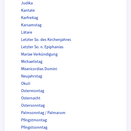
Judika
Kantate
Karfreitag
Karsamstag
Lätare
Letzter So. des Kirchenjahres
Letzter So. n. Epiphanias
Mariae Verkündigung
Michaelistag
Misericordias Domini
Neujahrstag
Okuli
Ostermontag
Osternacht
Ostersonntag
Palmsonntag / Palmarum
Pfingstmontag
Pfingstsonntag