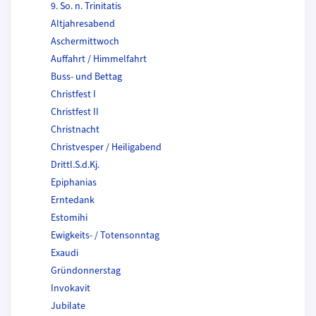
9. So. n. Trinitatis
Altjahresabend
Aschermittwoch
Auffahrt / Himmelfahrt
Buss- und Bettag
Christfest I
Christfest II
Christnacht
Christvesper / Heiligabend
Drittl.S.d.Kj.
Epiphanias
Erntedank
Estomihi
Ewigkeits- / Totensonntag
Exaudi
Gründonnerstag
Invokavit
Jubilate