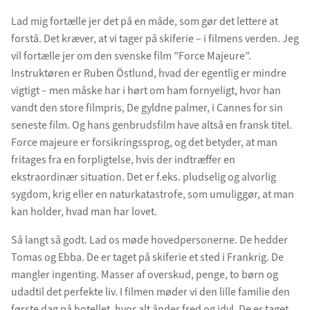
Lad mig fortælle jer det på en måde, som gør det lettere at
forstå. Det kræver, at vi tager på skiferie – i filmens verden. Jeg
vil fortælle jer om den svenske film ”Force Majeure”.
Instruktøren er Ruben Östlund, hvad der egentlig er mindre
vigtigt – men måske har i hørt om ham fornyeligt, hvor han
vandt den store filmpris, De gyldne palmer, i Cannes for sin
seneste film. Og hans genbrudsfilm have altså en fransk titel.
Force majeure er forsikringssprog, og det betyder, at man
fritages fra en forpligtelse, hvis der indtræffer en
ekstraordinær situation. Det er f.eks. pludselig og alvorlig
sygdom, krig eller en naturkatastrofe, som umuliggør, at man
kan holder, hvad man har lovet.
Så langt så godt. Lad os møde hovedpersonerne. De hedder
Tomas og Ebba. De er taget på skiferie et sted i Frankrig. De
mangler ingenting. Masser af overskud, penge, to børn og
udadtil det perfekte liv. I filmen møder vi den lille familie den
første dag på hotellet, hvor alt ånder fred og idyl. De er taget