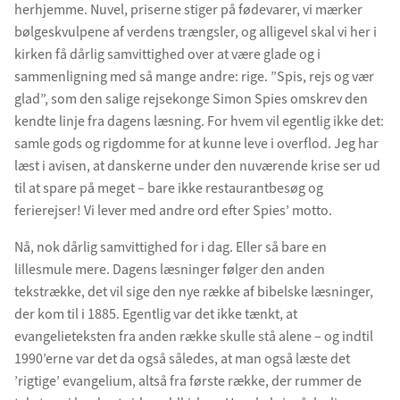
herhjemme. Nuvel, priserne stiger på fødevarer, vi mærker
bølgeskvulpene af verdens trængsler, og alligevel skal vi her i
kirken få dårlig samvittighed over at være glade og i
sammenligning med så mange andre: rige. ”Spis, rejs og vær
glad”, som den salige rejsekonge Simon Spies omskrev den
kendte linje fra dagens læsning. For hvem vil egentlig ikke det:
samle gods og rigdomme for at kunne leve i overflod. Jeg har
læst i avisen, at danskerne under den nuværende krise ser ud
til at spare på meget – bare ikke restaurantbesøg og
ferierejser! Vi lever med andre ord efter Spies’ motto.
Nå, nok dårlig samvittighed for i dag. Eller så bare en
lillesmule mere. Dagens læsninger følger den anden
tekstrække, det vil sige den nye række af bibelske læsninger,
der kom til i 1885. Egentlig var det ikke tænkt, at
evangelieteksten fra anden række skulle stå alene – og indtil
1990’erne var det da også således, at man også læste det
’rigtige’ evangelium, altså fra første række, der rummer de