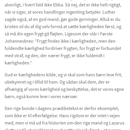
alvorligt, i hvert fald ikke Ebba. Så nej, det er ikke helt rigtigt,
når vi siger, at vores handlinger ingenting betyder. Luther
sagde også, at en god mand, gør gode gerninger. Altså er du
kristen vil du af dig selv formå at sætte kærligheden først, og
så må din egen frygt gå fløjten. Ligesom der står i Første
Johannesbrev: ”Frygt findes ikke i kærligheden, men den
fuldendte kærlighed fordriver frygten, for frygt er forbundet
med straf, og den, der nærer frygt, er ikke fuldendt i
kærligheden.”
Gud er kærlighedens kilde, og vi skal som hans børn leve frit,
ubekymret og i tillid til ham. Og sådan skal dem, der er
afhængig af vores kærlighed og beskyttelse, det er vores egne
børn, også kunne leve i vores nærvær.
Den rige bonde i dagens prædiketekst er derfor eksemplet,
som ikke er til efterfølgelse. Hans rigdom er der intet i vejen
med, men vi må ud fra historien om den rige mand og Lazarus