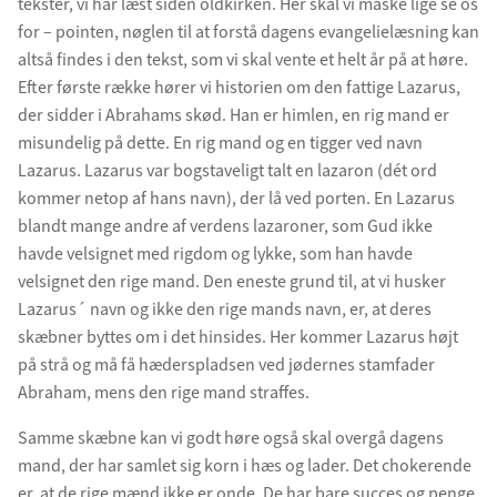
tekster, vi har læst siden oldkirken. Her skal vi måske lige se os
for – pointen, nøglen til at forstå dagens evangelielæsning kan
altså findes i den tekst, som vi skal vente et helt år på at høre.
Efter første række hører vi historien om den fattige Lazarus,
der sidder i Abrahams skød. Han er himlen, en rig mand er
misundelig på dette. En rig mand og en tigger ved navn
Lazarus. Lazarus var bogstaveligt talt en lazaron (dét ord
kommer netop af hans navn), der lå ved porten. En Lazarus
blandt mange andre af verdens lazaroner, som Gud ikke
havde velsignet med rigdom og lykke, som han havde
velsignet den rige mand. Den eneste grund til, at vi husker
Lazarus´ navn og ikke den rige mands navn, er, at deres
skæbner byttes om i det hinsides. Her kommer Lazarus højt
på strå og må få hæderspladsen ved jødernes stamfader
Abraham, mens den rige mand straffes.
Samme skæbne kan vi godt høre også skal overgå dagens
mand, der har samlet sig korn i hæs og lader. Det chokerende
er, at de rige mænd ikke er onde. De har bare succes og penge.