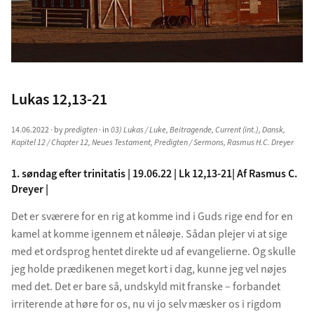
Lukas 12,13-21
14.06.2022
· by
predigten
· in
03) Lukas / Luke
,
Beitragende
,
Current (int.)
,
Dansk
,
Kapitel 12 / Chapter 12
,
Neues Testament
,
Predigten / Sermons
,
Rasmus H.C. Dreyer
1. søndag efter trinitatis | 19.06.22 | Lk 12,13-21| Af Rasmus C.
Dreyer |
Det er sværere for en rig at komme ind i Guds rige end for en
kamel at komme igennem et nåleøje. Sådan plejer vi at sige
med et ordsprog hentet direkte ud af evangelierne. Og skulle
jeg holde prædikenen meget kort i dag, kunne jeg vel nøjes
med det. Det er bare så, undskyld mit franske – forbandet
irriterende at høre for os, nu vi jo selv mæsker os i rigdom