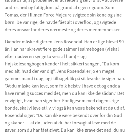
slutte os til, at problemet er at sætte sig selv først – at overse
andres nød og fattigdom på grund af egen rigdom. Som
Tomas, der i filmen Force Majeure svigtede sin kone og sine
børn. De var rige, de havde fået alt i overflod, og svigtede
deres ansvar for deres nærmeste og deres medmennesker.
I kender måske digteren Jens Rosendal. Han er lige blevet 90
år. Han har skrevet flere gode salmer i salmebogen (vi skal
efter nadveren synge to vers af ham) – og i
Højskolesangbogen kender I helt sikkert sangen, ”Du kom
med alt, hvad der var dig”. Jens Rosendal er jo en meget
gammel mand i dag, og i tilbageblik på sit levede liv siger han.
”At du måske kan leve, som folk helst vil have det og endda
have rimelig succes med det, men du kan ikke dø sådan.” Det
er vigtigt, hvad han siger her. For ligesom med dagens rige
bonde, skal vi leve et liv, vi også kan være bekendt at dø ud af.
Rosendal siger: ”Du kan ikke være bekendt over for din Gud
og skaber … at dø, uden at du har forsøgt at leve med de
gaver, som du har fået givet. Du kan ikke grave det ned, du nu