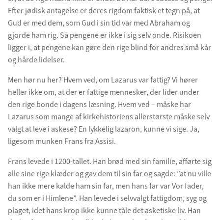
Efter jødisk antagelse er deres rigdom faktisk et tegn på, at
Gud er med dem, som Gud i sin tid var med Abraham og
gjorde ham rig. Så pengene er ikke i sig selv onde. Risikoen
ligger i, at pengene kan gøre den rige blind for andres små kår
og hårde lidelser.
Men hør nu her? Hvem ved, om Lazarus var fattig? Vi hører
heller ikke om, at der er fattige mennesker, der lider under
den rige bonde i dagens læsning. Hvem ved – måske har
Lazarus som mange af kirkehistoriens allerstørste måske selv
valgt at leve i askese? En lykkelig lazaron, kunne vi sige. Ja,
ligesom munken Frans fra Assisi.
Frans levede i 1200-tallet. Han brød med sin familie, afførte sig
alle sine rige klæder og gav dem til sin far og sagde: ”at nu ville
han ikke mere kalde ham sin far, men hans far var Vor fader,
du som er i Himlene”. Han levede i selvvalgt fattigdom, syg og
plaget, idet hans krop ikke kunne tåle det asketiske liv. Han