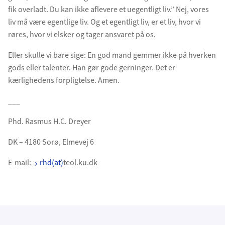
fik overladt. Du kan ikke aflevere et uegentligt liv.” Nej, vores
liv må være egentlige liv. Og et egentligt liv, er et liv, hvor vi
røres, hvor vi elsker og tager ansvaret på os.
Eller skulle vi bare sige: En god mand gemmer ikke på hverken
gods eller talenter. Han gør gode gerninger. Det er
kærlighedens forpligtelse. Amen.
___
Phd. Rasmus H.C. Dreyer
DK – 4180 Sorø, Elmevej 6
E-mail:
rhd(at)
teol.ku.dk