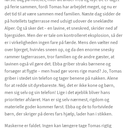
på ferie sammen, fordi Tomas har arbejdet meget, og nu er
det tid til at være sammen med familien. Næste dag sidder de
på hotellets tagterrasse med udsigt udover de sneklædte
Alper. Og så sker det – en lavine, et sneskred, skrider ned af
bjergsiden. Men der er tale om kontrolleret eksplosion, så der
er i virkeligheden ingen fare på færde. Mens den vælter ned
over bjerget, hvirvles sneen op, og da den enorme snesky
rammer tagterrassen, tror familien og de andre gæster, at
lavinen også vil gøre det. Ebba griber straks børnene og
forsøger at flygte – men hvad gør vores rige mand? Jo, Tomas
griber i stedet sin telefon og tager benene på nakken. Alene
for at redde sit dyrebareste. Nej, det er ikke kone og børn,
men sig selv og sin telefon! Lige i det øjeblik bliver hans
prioriteter afsløret. Han er sig selv nærmest, rigdom og
materielle goder kommer først. Ebba og de to fortvivlede
børn, der skriger på deres fars hjælp, lader han i stikken.
Maskerne er faldet. Ingen kan længere tage Tomas rigtig