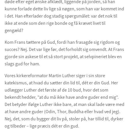
døde efter eget ønske afklædt, liggende på jorden, så han
kunne forlade dette liv lige så nøgen, som han var kommet ind
i det. Han efterlader dog stadig spørgsmålet: var det nok til
ikke at ende som den rige bonde og få krævet livet til
gengæld?
Kom Frans tættere på Gud, fordi han frasagde sig rigdom og
succes? Nej. Det var lige før, det forholdt sig omvendt. At Frans
gjorde sin askese til et så stort projekt, at selvpineriet blev en
slags gud for ham.
Vores kirkereformator Martin Luther siger i sin store
katekismus, at hvad du sætter din lid til, dét er din Gud. Her
udlægger Luther det første af de 10 bud, hvor det som
bekendt hedder, ”at du må ikke have andre guder end mig”.
Det betyder ifølge Luther ikke bare, at man skal lade være med
at have andre guder (Odin, Thor, Buddha eller hvad ved jeg).
Nej, det, som du bygger dit liv på, stoler på, har tillid til, dyrker
og tilbeder – lige præcis dét er din gud.