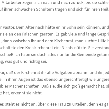
Mitarbeiter zogen sich nach und nach zurück, bis sie schließ
auf ihren schwachen Schultern tragen und sich für ihren Hei
 Pastor. Dem Alter nach hätte er ihr Sohn sein können, und
r sie an den Falschen geraten. Es gab viele und lange Gesp
 dann zwischen ihr und dem Kirchenrat, man suchte Hilfe b
haltete den Kreiskirchenrat ein: Nichts nützte. Sie verstan
 schließlich habe sie doch alles nur für die Gemeinde getan
g, was gut und richtig sei.
r, daß der Kirchenrat ihr alle Aufgaben abnahm und ihr jede
 In ihren Augen ist das ebenso ungerechtfertigt wie ungerech
bler Machenschaften. Daß sie, die sich groß gemacht hat, 
t hat, erkennt sie nicht.
r, steht es nicht an, über diese Frau zu urteilen, denn es ga