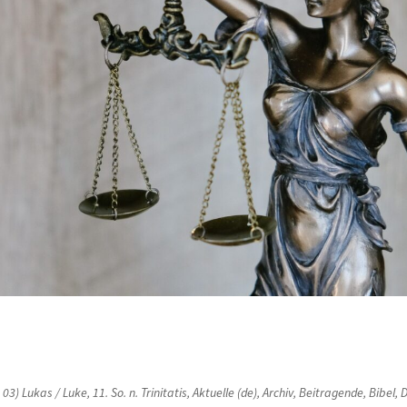
n
03) Lukas / Luke
,
11. So. n. Trinitatis
,
Aktuelle (de)
,
Archiv
,
Beitragende
,
Bibel
,
D