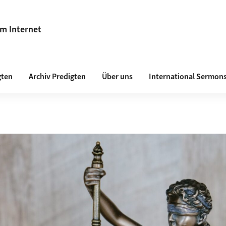
im Internet
gten
Archiv Predigten
Über uns
International Sermon