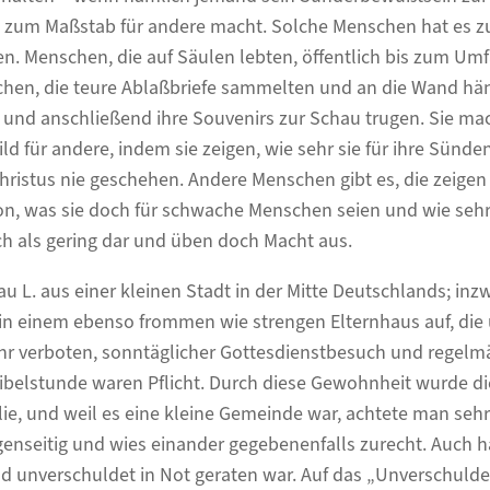
t zum Maßstab für andere macht. Solche Menschen hat es zu
. Menschen, die auf Säulen lebten, öffentlich bis zum Umf
chen, die teure Ablaßbriefe sammelten und an die Wand hä
 und anschließend ihre Souvenirs zur Schau trugen. Sie m
ld für andere, indem sie zeigen, wie sehr sie für ihre Sünd
hristus nie geschehen. Andere Menschen gibt es, die zeigen 
on, was sie doch für schwache Menschen seien und wie sehr
ich als gering dar und üben doch Macht aus.
u L. aus einer kleinen Stadt in der Mitte Deutschlands; inzwi
 in einem ebenso frommen wie strengen Elternhaus auf, die
ihr verboten, sonntäglicher Gottesdienstbesuch und regel
ibelstunde waren Pflicht. Durch diese Gewohnheit wurde di
lie, und weil es eine kleine Gemeinde war, achtete man sehr 
egenseitig und wies einander gegebenenfalls zurecht. Auch 
d unverschuldet in Not geraten war. Auf das „Unverschulde