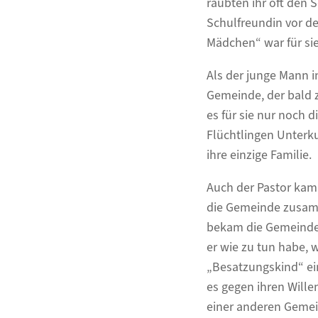
raubten ihr oft den S
Schulfreundin vor de
Mädchen“ war für si
Als der junge Mann in
Gemeinde, der bald z
es für sie nur noch 
Flüchtlingen Unterku
ihre einzige Familie.
Auch der Pastor kam n
die Gemeinde zusamm
bekam die Gemeinde w
er wie zu tun habe,
„Besatzungskind“ ein
es gegen ihren Wille
einer anderen Geme