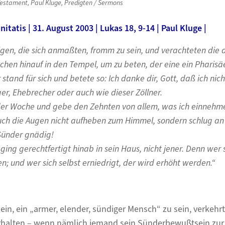
Testament
,
Paul Kluge
,
Predigten / Sermons
itatis | 31. August 2003 | Lukas 18, 9-14 | Paul Kluge |
igen, die sich anmaßten, fromm zu sein, und verachteten die a
hen hinauf in den Tempel, um zu beten, der eine ein Pharisäe
 stand für sich und betete so: Ich danke dir, Gott, daß ich nic
er, Ehebrecher oder auch wie dieser Zöllner.
 der Woche und gebe den Zehnten von allem, was ich einnehme
auch die Augen nicht aufheben zum Himmel, sondern schlug an
 Sünder gnädig!
ging gerechtfertigt hinab in sein Haus, nicht jener. Denn wer s
n; und wer sich selbst erniedrigt, der wird erhöht werden.“
in, ein „armer, elender, sündiger Mensch“ zu sein, verkehrt 
erhalten – wenn nämlich jemand sein Sünderbewußtsein zu