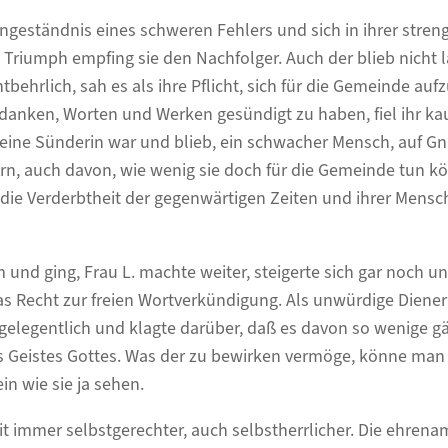
Eingeständnis eines schweren Fehlers und sich in ihrer stre
 Triumph empfing sie den Nachfolger. Auch der blieb nicht l
behrlich, sah es als ihre Pflicht, sich für die Gemeinde auf
danken, Worten und Werken gesündigt zu haben, fiel ihr k
 eine Sünderin war und blieb, ein schwacher Mensch, auf G
ern, auch davon, wie wenig sie doch für die Gemeinde tun 
 die Verderbtheit der gegenwärtigen Zeiten und ihrer Mensc
m und ging, Frau L. machte weiter, steigerte sich gar noch u
as Recht zur freien Wortverkündigung. Als unwürdige Diene
 gelegentlich und klagte darüber, daß es davon so wenige gä
es Geistes Gottes. Was der zu bewirken vermöge, könne ma
n wie sie ja sehen.
it immer selbstgerechter, auch selbstherrlicher. Die ehrena