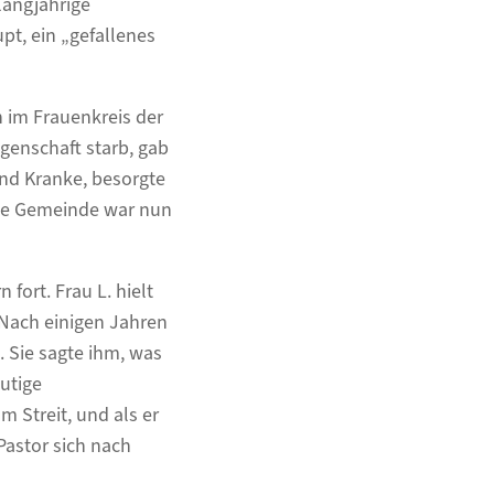
 langjährige
pt, ein „gefallenes
h im Frauenkreis der
genschaft starb, gab
und Kranke, besorgte
 die Gemeinde war nun
fort. Frau L. hielt
 Nach einigen Jahren
. Sie sagte ihm, was
utige
 Streit, und als er
Pastor sich nach