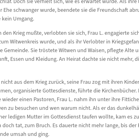
chlaf. Doch sie verhielt sich, wie es erwartet wurde. Als ihre
r Ehe schwanger wurde, beendete sie die Freundschaft abru
e kein Umgang.
 den Krieg mußte, verlobten sie sich, Frau L. engagierte sic
um Witwenkreis wurde, und als ihr Verlobter in Kriegsgefan
die Gemeinde. Sie tröstete Witwen und Waisen, pflegte Alte 
nft, Essen und Kleidung. An Heirat dachte sie nicht mehr,
icht aus dem Krieg zurück, seine Frau zog mit ihren Kindern 
en, organisierte Gottesdienste, führte die Kirchenbücher.
ieder einen Pastoren, Frau L. nahm ihn unter ihre Fittiche
 wen zu besuchen und wen warum nicht. Als er das dunkelhä
er ledigen Mutter im Gottesdienst taufen wollte, kam es zum
n doch tat, zum Bruch. Es dauerte nicht mehr lange, bis der 
inde umsah und ging.