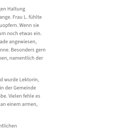
ngen Haltung
ange. Frau L. fühlte
zuopfern. Wenn sie
aum noch etwas ein.
nade angewiesen,
könne. Besonders gern
hen, namentlich der
nd wurde Lektorin,
rin der Gemeinde
be. Vielen fehle es
n an einem armen,
mtlichen