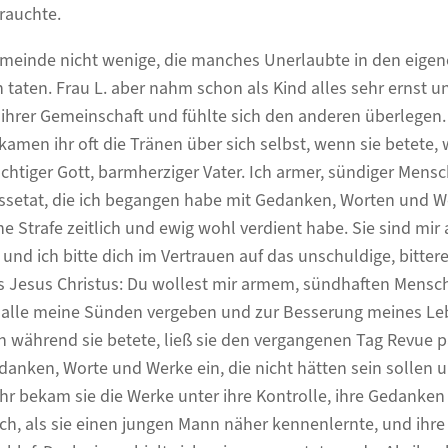
rauchte.
emeinde nicht wenige, die manches Unerlaubte in den eige
taten. Frau L. aber nahm schon als Kind alles sehr ernst un
 ihrer Gemeinschaft und fühlte sich den anderen überlegen
men ihr oft die Tränen über sich selbst, wenn sie betete, w
ächtiger Gott, barmherziger Vater. Ich armer, sündiger Mensc
setat, die ich begangen habe mit Gedanken, Worten und W
e Strafe zeitlich und ewig wohl verdient habe. Sie sind mir 
und ich bitte dich im Vertrauen auf das unschuldige, bitte
s Jesus Christus: Du wollest mir armem, sündhaften Mensc
r alle meine Sünden vergeben und zur Besserung meines Le
nn während sie betete, ließ sie den vergangenen Tag Revue 
danken, Worte und Werke ein, die nicht hätten sein sollen u
r bekam sie die Werke unter ihre Kontrolle, ihre Gedanken
och, als sie einen jungen Mann näher kennenlernte, und ihr