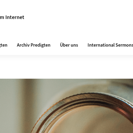
im Internet
gten
Archiv Predigten
Über uns
International Sermon