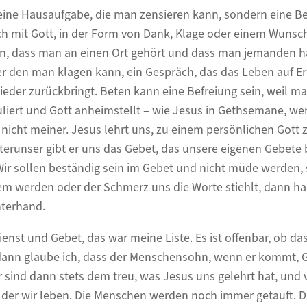
keine Hausaufgabe, die man zensieren kann, sondern eine Be
ch mit Gott, in der Form von Dank, Klage oder einem Wunsch
an, dass man an einen Ort gehört und dass man jemanden h
r den man klagen kann, ein Gespräch, das das Leben auf 
eder zurückbringt. Beten kann eine Befreiung sein, weil ma
iert und Gott anheimstellt – wie Jesus in Gethsemane, wen
 nicht meiner. Jesus lehrt uns, zu einem persönlichen Gott 
erunser gibt er uns das Gebet, das unsere eigenen Gebete
ir sollen beständig sein im Gebet und nicht müde werden, 
em werden oder der Schmerz uns die Worte stiehlt, dann ha
nterhand.
ienst und Gebet, das war meine Liste. Es ist offenbar, ob das 
 dann glaube ich, dass der Menschensohn, wenn er kommt, 
r sind dann stets dem treu, was Jesus uns gelehrt hat, und
in der wir leben. Die Menschen werden noch immer getauft. 