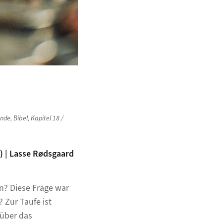
ende
,
Bibel
,
Kapitel 18 /
g) | Lasse Rødsgaard
un? Diese Frage war
 Zur Taufe ist
 über das