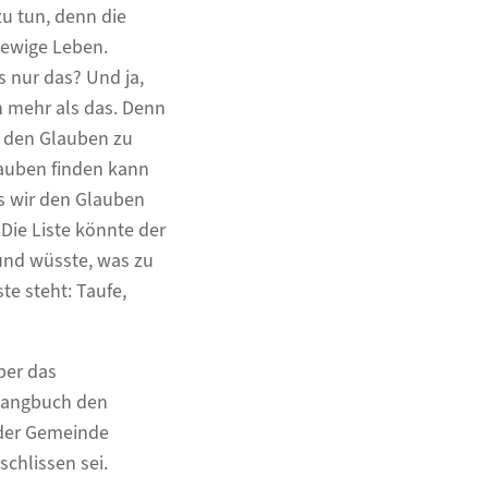
zu tun, denn die
 ewige Leben.
 nur das? Und ja,
h mehr als das. Denn
, den Glauben zu
lauben finden kann
ss wir den Glauben
Die Liste könnte der
und wüsste, was zu
te steht: Taufe,
ber das
sangbuch den
 der Gemeinde
chlissen sei.