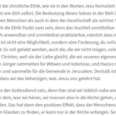
 die christliche Ethik, wie sie in den Worten Jesu formuliert
t wie dich selbst. Die Bedeutung dieses Satzes in der Welt 
en Menschen als auch in dem der Gesellschaft als solcher.
wir die Ethik Punkt zwei sein, denn das leuchtet unmittelbar 
h anwendbar und unmittelbar praktizierbar, nämlich dass m
k ist nicht eine Möglichkeit, sondern eine Forderung, du sol
t. Es soll geliebt werden, auch die, die wir nicht mögen, soll
Christen, weil sie der Liebe gleicht, die wir unseren eigene
e Jünger sammelten für Witwen und Vaterlose, und Paulus r
h und sammelte für die Gemeinde in Jerusalem. Deshalb ist
 dass wir das beherzigen, was Jesus uns gelehrt hat.
n der Gottesdienst sein, denn hier sind wir leiblich nahe a
 dem, was wir hören, wir müssen also in die Kirche gehen,
en. Das hat dann den positiven Effekt, dass der Menschens
Glauben zu finden, er kann nur in der Kirche anfangen. Set