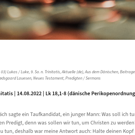
n
03) Lukas / Luke
,
9. So. n. Trinitatis
,
Aktuelle (de)
,
Aus dem Dänischen
,
Beitrag
ødsgaard Lauesen
,
Neues Testament
,
Predigten / Sermons
itatis | 14.08.2022 | Lk 18,1-8 (dänische Perikopenordnun
ch sagte ein Taufkandidat, ein junger Mann: Was soll ich t
en Predigt, denn was sollen wir tun, um Christen zu werden?
l zu tun, deshalb war meine Antwort auch: Halte deinen Kopf