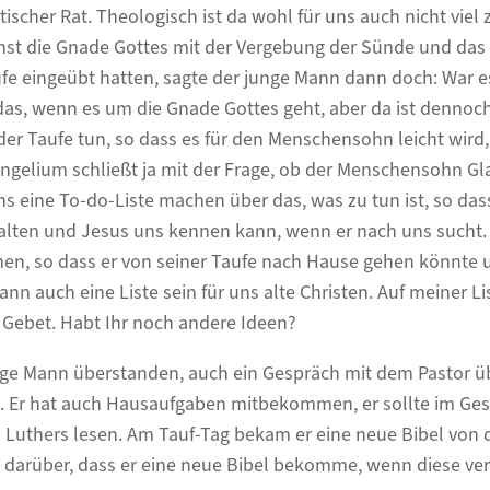
ischer Rat. Theologisch ist da wohl für uns auch nicht viel 
st die Gnade Gottes mit der Vergebung der Sünde und das
e eingeübt hatten, sagte der junge Mann dann doch: War es
r das, wenn es um die Gnade Gottes geht, aber da ist dennoc
der Taufe tun, so dass es für den Menschensohn leicht wird
angelium schließt ja mit der Frage, ob der Menschensohn G
uns eine To-do-Liste machen über das, was zu tun ist, so da
alten und Jesus uns kennen kann, wenn er nach uns sucht. 
n, so dass er von seiner Taufe nach Hause gehen könnte 
ann auch eine Liste sein für uns alte Christen. Auf meiner Lis
 Gebet. Habt Ihr noch andere Ideen?
unge Mann überstanden, auch ein Gespräch mit dem Pastor ü
. Er hat auch Hausaufgaben mitbekommen, er sollte im Ge
 Luthers lesen. Am Tauf-Tag bekam er eine neue Bibel von
darüber, dass er eine neue Bibel bekomme, wenn diese vers