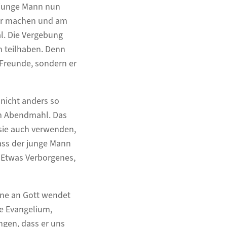
 junge Mann nun
ltar machen und am
. Die Vergebung
 teilhaben. Denn
e Freunde, sondern er
 nicht anders so
zum Abendmahl. Das
 sie auch verwenden,
ass der junge Mann
? Etwas Verborgenes,
elne an Gott wendet
ge Evangelium,
ngen, dass er uns