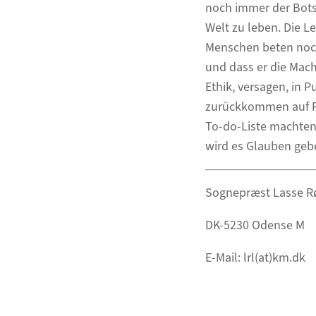
noch immer der Botsc
Welt zu leben. Die L
Menschen beten noch
und dass er die Mach
Ethik, versagen, in 
zurückkommen auf Pin
To-do-Liste machten.
wird es Glauben ge
Sognepræst Lasse R
DK-5230 Odense M
E-Mail: lrl(at)km.dk