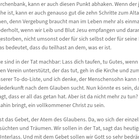
Kirchenbank, kann er auch diesen Punkt abhaken. Wenn der
rche ist, kann er auch genauso gut die zehn Schritte zum A
en, denn Vergebung braucht man im Leben mehr als einmal
derholt, wenn wir Leib und Blut Jesu empfangen und daran
 gestorben, nicht umsonst oder für sich selbst oder für sein
as bedeutet, dass du teilhast an dem, was er ist.
te sind in der Tat machbar: Lass dich taufen, tu Gutes, wenn
en Verein unterstützt, der das tut, geh in die Kirche und 
nserer To-do-Liste, und ich denke, der Menschensohn kann
Wiederkunft nach dem Glauben sucht. Nun könnte es sein, d
, dass er all das getan hat. Aber ist da nicht mehr zu tun
hin bringt, ein vollkommener Christ zu sein.
ist das Gebet, der Atem des Glaubens. Da, wo sich der einz
chten und Träumen. Wir sollen in der Tat, sagt das heuti
Unterlass. Und mit dem Gebet sollen wir Gott so sehr bedrä