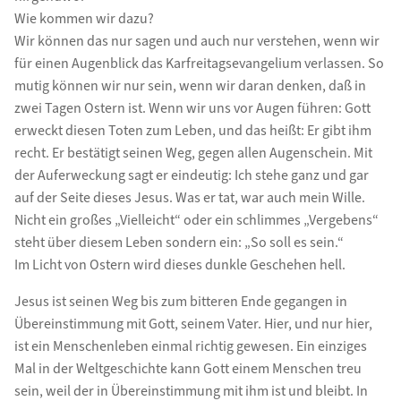
Wie kommen wir dazu?
Wir können das nur sagen und auch nur verstehen, wenn wir
für einen Augenblick das Karfreitagsevangelium verlassen. So
mutig können wir nur sein, wenn wir daran denken, daß in
zwei Tagen Ostern ist. Wenn wir uns vor Augen führen: Gott
erweckt diesen Toten zum Leben, und das heißt: Er gibt ihm
recht. Er bestätigt seinen Weg, gegen allen Augenschein. Mit
der Auferweckung sagt er eindeutig: Ich stehe ganz und gar
auf der Seite dieses Jesus. Was er tat, war auch mein Wille.
Nicht ein großes „Vielleicht“ oder ein schlimmes „Vergebens“
steht über diesem Leben sondern ein: „So soll es sein.“
Im Licht von Ostern wird dieses dunkle Geschehen hell.
Jesus ist seinen Weg bis zum bitteren Ende gegangen in
Übereinstimmung mit Gott, seinem Vater. Hier, und nur hier,
ist ein Menschenleben einmal richtig gewesen. Ein einziges
Mal in der Weltgeschichte kann Gott einem Menschen treu
sein, weil der in Übereinstimmung mit ihm ist und bleibt. In