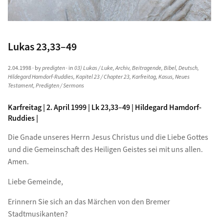
Lukas 23,33–49
2.04.1998
· by
predigten
· in
03) Lukas / Luke
,
Archiv
,
Beitragende
,
Bibel
,
Deutsch
,
Hildegard Hamdorf-Ruddies
,
Kapitel 23 / Chapter 23
,
Karfreitag
,
Kasus
,
Neues
Testament
,
Predigten / Sermons
Karfreitag | 2. April 1999 | Lk 23,33–49 | Hildegard Hamdorf-
Ruddies |
Die Gnade unseres Herrn Jesus Christus und die Liebe Gottes
und die Gemeinschaft des Heiligen Geistes sei mit uns allen.
Amen.
Liebe Gemeinde,
Erinnern Sie sich an das Märchen von den Bremer
Stadtmusikanten?