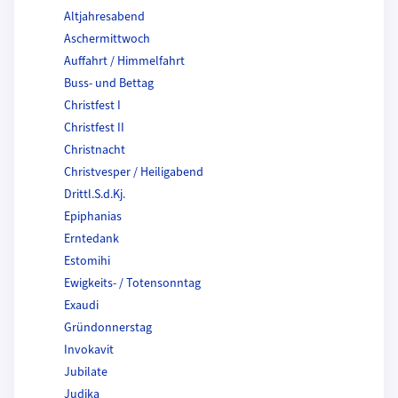
Altjahresabend
Aschermittwoch
Auffahrt / Himmelfahrt
Buss- und Bettag
Christfest I
Christfest II
Christnacht
Christvesper / Heiligabend
Drittl.S.d.Kj.
Epiphanias
Erntedank
Estomihi
Ewigkeits- / Totensonntag
Exaudi
Gründonnerstag
Invokavit
Jubilate
Judika