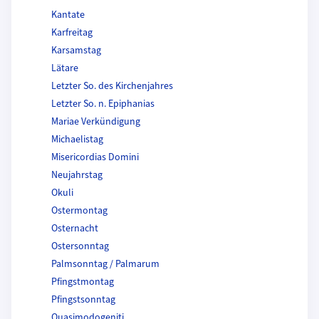
Kantate
Karfreitag
Karsamstag
Lätare
Letzter So. des Kirchenjahres
Letzter So. n. Epiphanias
Mariae Verkündigung
Michaelistag
Misericordias Domini
Neujahrstag
Okuli
Ostermontag
Osternacht
Ostersonntag
Palmsonntag / Palmarum
Pfingstmontag
Pfingstsonntag
Quasimodogeniti