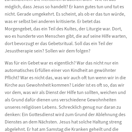
möglich, dass Jesus so handelt? Er kann gutes tun und tut es
nicht. Gerade umgekehrt. Es scheint, als ob er das tun würde,
was er selbst bei anderen kritisierte. Er betet das
Morgengebet, das ein Teil des Kultes, der Liturgie war. Dort,
wo es hunderte von Menschen gibt, die auf seine Hilfe warten,
dort bevorzugt er das Gebetsritual. Soll das ein Teil der
Jesustherapie sein? Sollen wir dem folgen?
Was für ein Gebet war es eigentlich? War das nicht nur ein
automatisches Erfüllen einer von Kindheit an gewöhnter
Pflicht? War es nicht das, was wir auch oft tun wenn wir in die
Kirche aus Gewohnheit kommen? Leider ist es oft so, das wir
vor dem, was wir als Dienst der Hilfe tun sollten, weichen und
als Grund dafür dienen uns verschiedene Gewohnheiten
unseres religiösen Lebens. Schrecklich genug nur daran zu
denken: Ein Gottesdienst wird zum Grund der Ablehnung des
Dienstes an dem Nächsten. Jesus hat solche Haltung streng
abgelehnt. Er hat am Samstag die Kranken geheilt und die