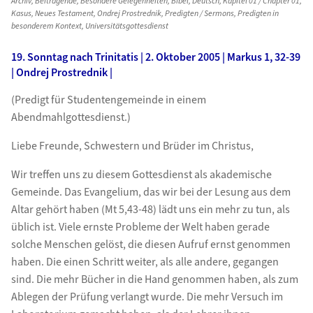
Archiv
,
Beitragende
,
Besondere Gelegenheiten
,
Bibel
,
Deutsch
,
Kapitel 01 / Chapter 01
,
Kasus
,
Neues Testament
,
Ondrej Prostrednik
,
Predigten / Sermons
,
Predigten in
besonderem Kontext
,
Universitätsgottesdienst
19. Sonntag nach Trinitatis | 2. Oktober 2005 | Markus 1, 32-39
| Ondrej Prostrednik |
(Predigt für Studentengemeinde in einem
Abendmahlgottesdienst.)
Liebe Freunde, Schwestern und Brüder im Christus,
Wir treffen uns zu diesem Gottesdienst als akademische
Gemeinde. Das Evangelium, das wir bei der Lesung aus dem
Altar gehört haben (Mt 5,43-48) lädt uns ein mehr zu tun, als
üblich ist. Viele ernste Probleme der Welt haben gerade
solche Menschen gelöst, die diesen Aufruf ernst genommen
haben. Die einen Schritt weiter, als alle andere, gegangen
sind. Die mehr Bücher in die Hand genommen haben, als zum
Ablegen der Prüfung verlangt wurde. Die mehr Versuch im