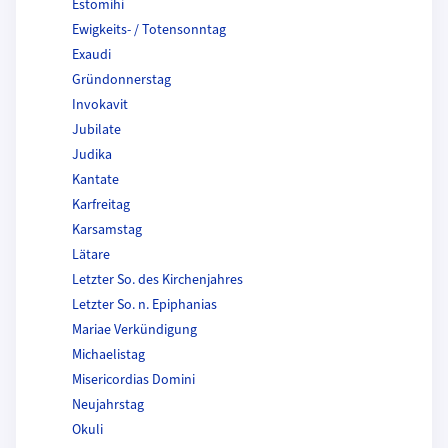
Estomihi
Ewigkeits- / Totensonntag
Exaudi
Gründonnerstag
Invokavit
Jubilate
Judika
Kantate
Karfreitag
Karsamstag
Lätare
Letzter So. des Kirchenjahres
Letzter So. n. Epiphanias
Mariae Verkündigung
Michaelistag
Misericordias Domini
Neujahrstag
Okuli