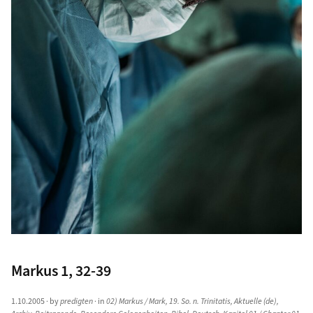
Markus 1, 32-39
1.10.2005
· by
predigten
· in
02) Markus / Mark
,
19. So. n. Trinitatis
,
Aktuelle (de)
,