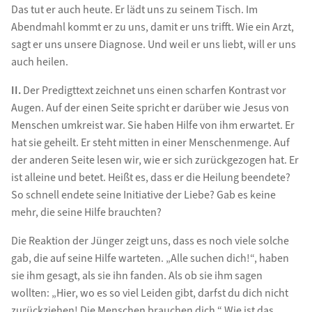
Das tut er auch heute. Er lädt uns zu seinem Tisch. Im
Abendmahl kommt er zu uns, damit er uns trifft. Wie ein Arzt,
sagt er uns unsere Diagnose. Und weil er uns liebt, will er uns
auch heilen.
II.
Der Predigttext zeichnet uns einen scharfen Kontrast vor
Augen. Auf der einen Seite spricht er darüber wie Jesus von
Menschen umkreist war. Sie haben Hilfe von ihm erwartet. Er
hat sie geheilt. Er steht mitten in einer Menschenmenge. Auf
der anderen Seite lesen wir, wie er sich zurückgezogen hat. Er
ist alleine und betet. Heißt es, dass er die Heilung beendete?
So schnell endete seine Initiative der Liebe? Gab es keine
mehr, die seine Hilfe brauchten?
Die Reaktion der Jünger zeigt uns, dass es noch viele solche
gab, die auf seine Hilfe warteten. „Alle suchen dich!“, haben
sie ihm gesagt, als sie ihn fanden. Als ob sie ihm sagen
wollten: „Hier, wo es so viel Leiden gibt, darfst du dich nicht
zurückziehen! Die Menschen brauchen dich.“ Wie ist das