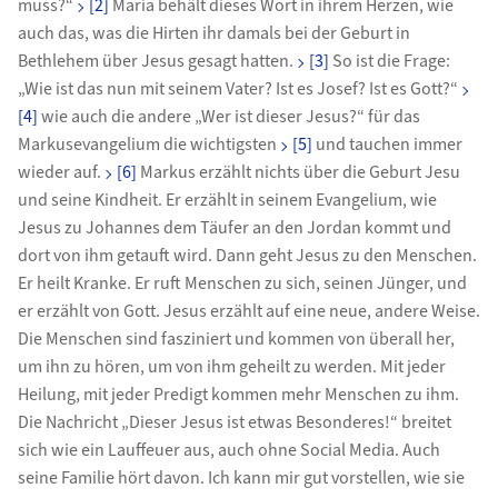
muss?“
[2]
Maria behält dieses Wort in ihrem Herzen, wie
auch das, was die Hirten ihr damals bei der Geburt in
Bethlehem über Jesus gesagt hatten.
[3]
So ist die Frage:
„Wie ist das nun mit seinem Vater? Ist es Josef? Ist es Gott?“
[4]
wie auch die andere „Wer ist dieser Jesus?“ für das
Markusevangelium die wichtigsten
[5]
und tauchen immer
wieder auf.
[6]
Markus erzählt nichts über die Geburt Jesu
und seine Kindheit. Er erzählt in seinem Evangelium, wie
Jesus zu Johannes dem Täufer an den Jordan kommt und
dort von ihm getauft wird. Dann geht Jesus zu den Menschen.
Er heilt Kranke. Er ruft Menschen zu sich, seinen Jünger, und
er erzählt von Gott. Jesus erzählt auf eine neue, andere Weise.
Die Menschen sind fasziniert und kommen von überall her,
um ihn zu hören, um von ihm geheilt zu werden. Mit jeder
Heilung, mit jeder Predigt kommen mehr Menschen zu ihm.
Die Nachricht „Dieser Jesus ist etwas Besonderes!“ breitet
sich wie ein Lauffeuer aus, auch ohne Social Media. Auch
seine Familie hört davon. Ich kann mir gut vorstellen, wie sie