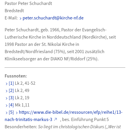
Pastor Peter Schuchardt
Bredstedt
E-Mail:
peter.schuchardt@kirche-nf.de
Peter Schuchardt, geb. 1966, Pastor der Evangelisch-
Lutherische Kirche in Norddeutschland (Nordkirche), seit
1998 Pastor an der St. Nikolai Kirche in
Bredstedt/Nordfriesland (75%), seit 2001 zusätzlich
Klinikseelsorger an der DIAKO NF/Riddorf (25%).
Fussnoten:
[1]
Lk 2, 41-52
[2]
Lk 2, 49
[3]
Lk 2, 19
[4]
Mk 1,11
[5]
https://www.die-bibel.de/ressourcen/efp/reihe1/13-
nach-trinitatis-markus-3
, bes. Einführung Punkt 5
Besonderheiten:
So liegt im christologischen Diskurs („Wer ist