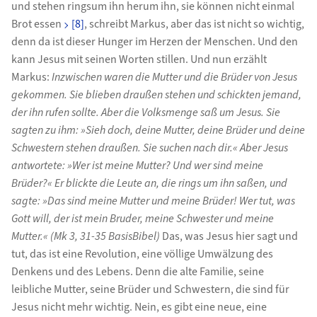
und stehen ringsum ihn herum ihn, sie können nicht einmal
Brot essen
[8]
, schreibt Markus, aber das ist nicht so wichtig,
denn da ist dieser Hunger im Herzen der Menschen. Und den
kann Jesus mit seinen Worten stillen. Und nun erzählt
Markus:
Inzwischen waren die Mutter und die Brüder von Jesus
gekommen. Sie blieben draußen stehen und schickten jemand,
der ihn rufen sollte. Aber die Volksmenge saß um Jesus. Sie
sagten zu ihm: »Sieh doch, deine Mutter, deine Brüder und deine
Schwestern stehen draußen. Sie suchen nach dir.« Aber Jesus
antwortete: »Wer ist meine Mutter? Und wer sind meine
Brüder?« Er blickte die Leute an, die rings um ihn saßen, und
sagte: »Das sind meine Mutter und meine Brüder! Wer tut, was
Gott will, der ist mein Bruder, meine Schwester und meine
Mutter.« (Mk 3, 31-35 BasisBibel)
Das, was Jesus hier sagt und
tut, das ist eine Revolution, eine völlige Umwälzung des
Denkens und des Lebens. Denn die alte Familie, seine
leibliche Mutter, seine Brüder und Schwestern, die sind für
Jesus nicht mehr wichtig. Nein, es gibt eine neue, eine