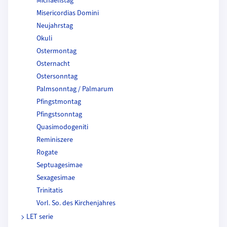
Michaelistag
Misericordias Domini
Neujahrstag
Okuli
Ostermontag
Osternacht
Ostersonntag
Palmsonntag / Palmarum
Pfingstmontag
Pfingstsonntag
Quasimodogeniti
Reminiszere
Rogate
Septuagesimae
Sexagesimae
Trinitatis
Vorl. So. des Kirchenjahres
LET serie