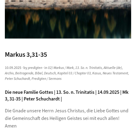
Markus 3,31-35
10.09.2025
· by
predigten
· in
02) Markus / Mark
,
13. So. n. Trinitatis
,
Aktuelle (de)
,
Archiv
,
Beitragende
,
Bibel
,
Deutsch
,
Kapitel 03 / Chapter 03
,
Kasus
,
Neues Testament
,
Peter Schuchardt
,
Predigten / Sermons
Die neue Familie Gottes | 13. So. n. Trinitatis | 14.09.2025 | Mk
3, 31-35 | Peter Schuchardt |
Die Gnade unsere Herrn Jesus Christus, die Liebe Gottes und
die Gemeinschaft des Heiligen Geistes sei mit euch allen!
Amen