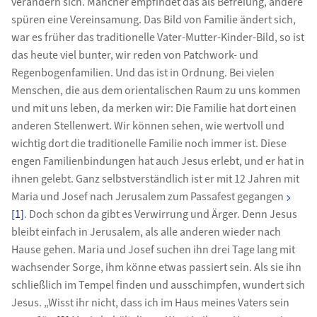
verändern sich. Mancher empfindet das als Befreiung, andere
spüren eine Vereinsamung. Das Bild von Familie ändert sich,
war es früher das traditionelle Vater-Mutter-Kinder-Bild, so ist
das heute viel bunter, wir reden von Patchwork- und
Regenbogenfamilien. Und das ist in Ordnung. Bei vielen
Menschen, die aus dem orientalischen Raum zu uns kommen
und mit uns leben, da merken wir: Die Familie hat dort einen
anderen Stellenwert. Wir können sehen, wie wertvoll und
wichtig dort die traditionelle Familie noch immer ist. Diese
engen Familienbindungen hat auch Jesus erlebt, und er hat in
ihnen gelebt. Ganz selbstverständlich ist er mit 12 Jahren mit
Maria und Josef nach Jerusalem zum Passafest gegangen
[1]
. Doch schon da gibt es Verwirrung und Ärger. Denn Jesus
bleibt einfach in Jerusalem, als alle anderen wieder nach
Hause gehen. Maria und Josef suchen ihn drei Tage lang mit
wachsender Sorge, ihm könne etwas passiert sein. Als sie ihn
schließlich im Tempel finden und ausschimpfen, wundert sich
Jesus. „Wisst ihr nicht, dass ich im Haus meines Vaters sein