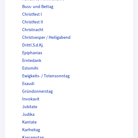
Buss- und Bettag
Christfest I
Christfest II
Christnacht
Christvesper / Heiligabend
Drittl.S.d.Kj.
Epiphanias
Erntedank
Estomihi
Ewigkeits- / Totensonntag
Exaudi
Gründonnerstag
Invokavit
Jubilate
Judika
Kantate
Karfreitag
Karsamstag