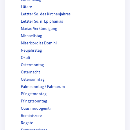
Lätare
Letzter So. des Kirchenjahres
Letzter So. n. Epiphanias
Mariae Verkündigung
Michaelistag
Misericordias Domini
Neujahrstag
Okuli
Ostermontag
Osternacht
Ostersonntag
Palmsonntag / Palmarum
Pfingstmontag
Pfingstsonntag
Quasimodogeniti
Reminiszere
Rogate