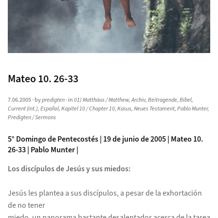
Mateo 10. 26-33
7.06.2005
· by
predigten
· in
01) Matthäus / Matthew
,
Archiv
,
Beitragende
,
Bibel
,
Current (int.)
,
Español
,
Kapitel 10 / Chapter 10
,
Kasus
,
Neues Testament
,
Pablo Munter
,
Predigten / Sermons
5° Domingo de Pentecostés | 19 de junio de 2005 | Mateo 10.
26-33 | Pablo Munter |
Los discípulos de Jesús y sus miedos:
Jesús les plantea a sus discípulos, a pesar de la exhortación
de no tener
miedo, un panorama bastante desalentador acerca de la tarea