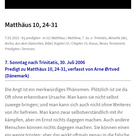
Matthäus 10, 24-31
7.02.2021
· by
predigten
· in
01) Matthäus / Matthew
,
7. So. n. Trinitatis
,
Aktuelle (de)
,
Archiv
,
Aus dem Dänischen
,
Bibel
,
Kapitel 10 / Chapter 10
,
Kasus
,
Neues Testament
,
Predigten / Sermons
7. Sonntag nach Trinitatis, 30. Juli 2006
Predigt zu Matthäus 10, 24-31, verfasst von Arne Ørtved
(Dänemark)
Die Angt ist ein merkwürdiges Phänomen. Plötzlich ist sie da.
Oft ohne erkennbare Ursache. Man kann sie nicht selbst
zuwege bringen; und man kann sich auch nicht ohne Weiteres
von ihr befreien. Man kann zwar selbstverständlich mit ihr
kämpfen, aber im Ernst nichts dagegen machen. Auch andere
Menschen können nichts dagegen machen. Sie können einen
ein wenig trösten; aber das wirkt oftmals genau in die falsche