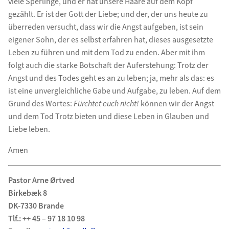
viele Sperlinge, und er hat unsere Haare auf dem Kopf
gezählt. Er ist der Gott der Liebe; und der, der uns heute zu
überreden versucht, dass wir die Angst aufgeben, ist sein
eigener Sohn, der es selbst erfahren hat, dieses ausgesetzte
Leben zu führen und mit dem Tod zu enden. Aber mit ihm
folgt auch die starke Botschaft der Auferstehung: Trotz der
Angst und des Todes geht es an zu leben; ja, mehr als das: es
ist eine unvergleichliche Gabe und Aufgabe, zu leben. Auf dem
Grund des Wortes:
Fürchtet euch nicht!
können wir der Angst
und dem Tod Trotz bieten und diese Leben in Glauben und
Liebe leben.
Amen
Pastor Arne Ørtved
Birkebæk 8
DK-7330 Brande
Tlf.: ++ 45 – 97 18 10 98