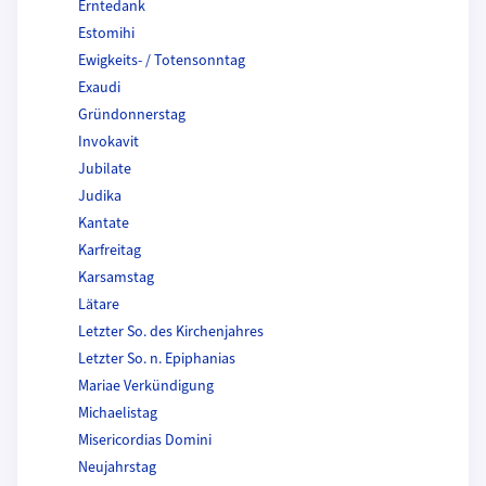
Erntedank
Estomihi
Ewigkeits- / Totensonntag
Exaudi
Gründonnerstag
Invokavit
Jubilate
Judika
Kantate
Karfreitag
Karsamstag
Lätare
Letzter So. des Kirchenjahres
Letzter So. n. Epiphanias
Mariae Verkündigung
Michaelistag
Misericordias Domini
Neujahrstag