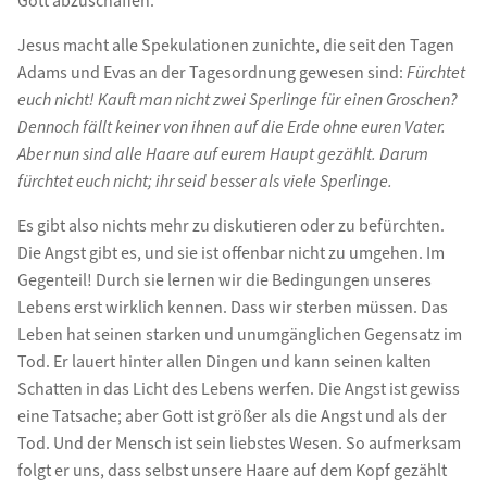
Gott abzuschaffen.
Jesus macht alle Spekulationen zunichte, die seit den Tagen
Adams und Evas an der Tagesordnung gewesen sind:
Fürchtet
euch nicht! Kauft man nicht zwei Sperlinge für einen Groschen?
Dennoch fällt keiner von ihnen auf die Erde ohne euren Vater.
Aber nun sind alle Haare auf eurem Haupt gezählt. Darum
fürchtet euch nicht; ihr seid besser als viele Sperlinge.
Es gibt also nichts mehr zu diskutieren oder zu befürchten.
Die Angst gibt es, und sie ist offenbar nicht zu umgehen. Im
Gegenteil! Durch sie lernen wir die Bedingungen unseres
Lebens erst wirklich kennen. Dass wir sterben müssen. Das
Leben hat seinen starken und unumgänglichen Gegensatz im
Tod. Er lauert hinter allen Dingen und kann seinen kalten
Schatten in das Licht des Lebens werfen. Die Angst ist gewiss
eine Tatsache; aber Gott ist größer als die Angst und als der
Tod. Und der Mensch ist sein liebstes Wesen. So aufmerksam
folgt er uns, dass selbst unsere Haare auf dem Kopf gezählt