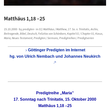
Matthäus 1,18 –25
15.10.2000
· by
predigten
· in
01) Matthäus / Matthew
,
17. So. n. Trinitatis
,
Archiv
,
Beitragende
,
Bibel
,
Deutsch
,
Felizitas von Schönborn
,
Kapitel 01 / Chapter 01
,
Kasus
,
Maria
,
Neues Testament
,
Predigten / Sermons
,
Predigtreihen / Predigtserien
Göttinger Predigten im Internet
hg. von Ulrich Nembach und Johannes Neukirch
Predigtreihe „Maria“
17. Sonntag nach Trinitatis, 15. Oktober 2000
Matthäus 1,18 –25