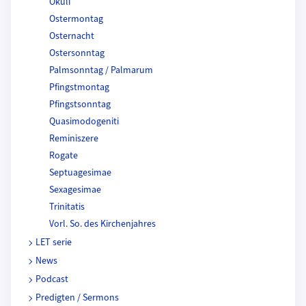
Okuli
Ostermontag
Osternacht
Ostersonntag
Palmsonntag / Palmarum
Pfingstmontag
Pfingstsonntag
Quasimodogeniti
Reminiszere
Rogate
Septuagesimae
Sexagesimae
Trinitatis
Vorl. So. des Kirchenjahres
LET serie
News
Podcast
Predigten / Sermons