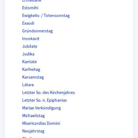
Erntedank
Estomihi
Ewigkeits- / Totensonntag
Exaudi
Gründonnerstag
Invokavit
Jubilate
Judika
Kantate
Karfreitag
Karsamstag
Lätare
Letzter So. des Kirchenjahres
Letzter So. n. Epiphanias
Mariae Verkündigung
Michaelistag
Misericordias Domini
Neujahrstag