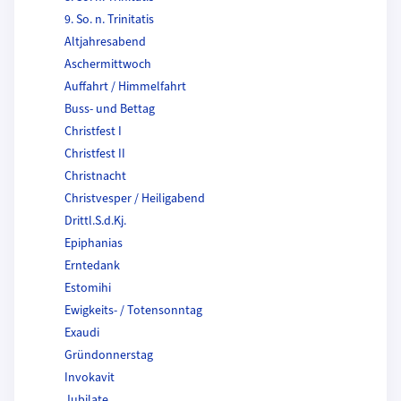
9. So. n. Trinitatis
Altjahresabend
Aschermittwoch
Auffahrt / Himmelfahrt
Buss- und Bettag
Christfest I
Christfest II
Christnacht
Christvesper / Heiligabend
Drittl.S.d.Kj.
Epiphanias
Erntedank
Estomihi
Ewigkeits- / Totensonntag
Exaudi
Gründonnerstag
Invokavit
Jubilate