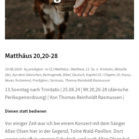
Matthäus 20,20-28
19.08.2024
· by
predigten
· in
01) Matthäus / Matthew
,
13. So. n. Trinitatis
,
Aktuelle
(de)
,
Aus dem Dänischen
,
Beitragende
,
Bibel
,
Deutsch
,
Kapitel 20 / Chapter 20
,
Kasus
,
Neues Testament
,
Predigten / Sermons
,
Thomas Reinholdt Rasmussen
13.Sonntag nach Trinitatis | 25.08.24 | Mt 20,20-28 (dänische
Perikopenordnung) | Von Thomas Reinholdt Rasmussen |
Dienen statt bedienen
Vor einiger Zeit war ich bei einem Konzert mit dem Sänger
Allan Olsen hier in der Gegend, Tolne Wald-Pavillon. Dort