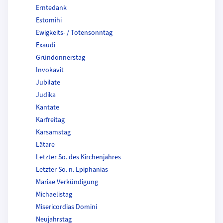
Erntedank
Estomihi
Ewigkeits- / Totensonntag
Exaudi
Gründonnerstag
Invokavit
Jubilate
Judika
Kantate
Karfreitag
Karsamstag
Lätare
Letzter So. des Kirchenjahres
Letzter So. n. Epiphanias
Mariae Verkündigung
Michaelistag
Misericordias Domini
Neujahrstag