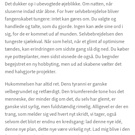
Det dukker op i ubevogtede øjeblikke. Om natten, når
sluserne indad står åbne. For hver selvbebrejdelse bliver
fangenskabet tungere: intet kan gøres om. Du valgte og
handlede og talte, som du gjorde. Ingen kan æde sine ord i
sig, for de er kommet ud af munden. Selvbebrejdelsen den
tungeste sjælekval. Når som helst, når et glimt af optimisme
tændes, kan erindringen om sidste gang slå dig ned. Du køber
nye potteplanter, men sidst visnede de også. Du begnder
begejstret en ny hobbyting, men ud ad skabene vælter det
med halvgjorte projekter.
Hukommelsen har altid ret. Dens tyranni er ganske
velbegrundet og retfærdigt. Den triumferende tone hos det
menneske, der minder dig om det, du selv har glemt, er
ganske vist syrlig, men fuldstændig rimelig. Alligevel er der en
trang, som melder sig ved hvert nyt skridt, vi tager, også
selvom det blot er endnu en kredsgang: lad denne nye idé,
denne nye plan, dette nye være virkelig nyt. Lad mig blive i den