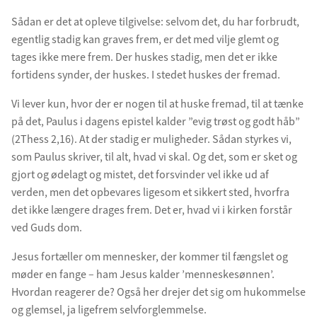
Sådan er det at opleve tilgivelse: selvom det, du har forbrudt,
egentlig stadig kan graves frem, er det med vilje glemt og
tages ikke mere frem. Der huskes stadig, men det er ikke
fortidens synder, der huskes. I stedet huskes der fremad.
Vi lever kun, hvor der er nogen til at huske fremad, til at tænke
på det, Paulus i dagens epistel kalder ”evig trøst og godt håb”
(2Thess 2,16). At der stadig er muligheder. Sådan styrkes vi,
som Paulus skriver, til alt, hvad vi skal. Og det, som er sket og
gjort og ødelagt og mistet, det forsvinder vel ikke ud af
verden, men det opbevares ligesom et sikkert sted, hvorfra
det ikke længere drages frem. Det er, hvad vi i kirken forstår
ved Guds dom.
Jesus fortæller om mennesker, der kommer til fængslet og
møder en fange – ham Jesus kalder ’menneskesønnen’.
Hvordan reagerer de? Også her drejer det sig om hukommelse
og glemsel, ja ligefrem selvforglemmelse.