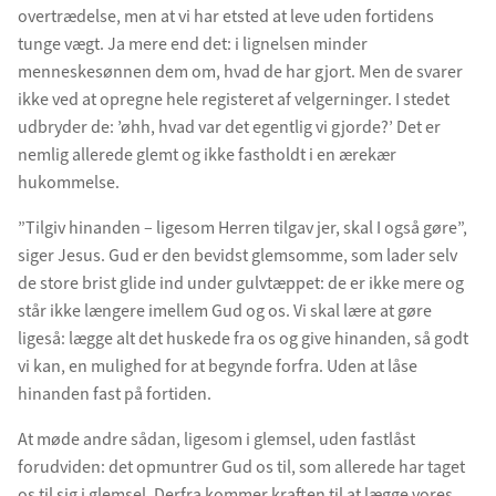
overtrædelse, men at vi har etsted at leve uden fortidens
tunge vægt. Ja mere end det: i lignelsen minder
menneskesønnen dem om, hvad de har gjort. Men de svarer
ikke ved at opregne hele registeret af velgerninger. I stedet
udbryder de: ’øhh, hvad var det egentlig vi gjorde?’ Det er
nemlig allerede glemt og ikke fastholdt i en ærekær
hukommelse.
”Tilgiv hinanden – ligesom Herren tilgav jer, skal I også gøre”,
siger Jesus. Gud er den bevidst glemsomme, som lader selv
de store brist glide ind under gulvtæppet: de er ikke mere og
står ikke længere imellem Gud og os. Vi skal lære at gøre
ligeså: lægge alt det huskede fra os og give hinanden, så godt
vi kan, en mulighed for at begynde forfra. Uden at låse
hinanden fast på fortiden.
At møde andre sådan, ligesom i glemsel, uden fastlåst
forudviden: det opmuntrer Gud os til, som allerede har taget
os til sig i glemsel. Derfra kommer kraften til at lægge vores