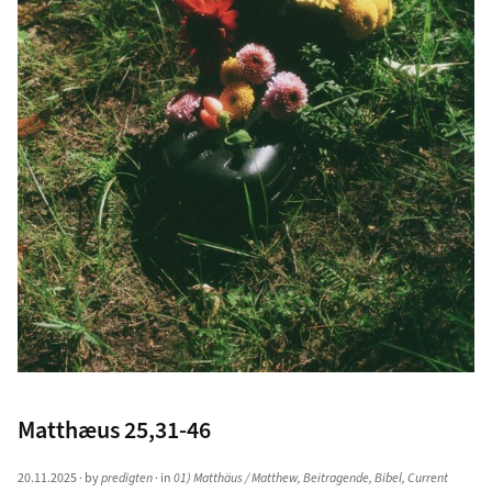
Matthæus 25,31-46
20.11.2025
· by
predigten
· in
01) Matthäus / Matthew
,
Beitragende
,
Bibel
,
Current