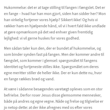
Hukommelse: det er at tage stilling til fangen i fængslet. Det er
en fange – hvad har han mon gjort, siden han sidder her? Mon
han virkelig fortjener vores hjælp? Sikkert ikke! Og hvis vi
rækker ham en hjælpende hånd, vil vi i hvert fald ikke undlade
at gøre opmærksom på det ved enhver given fremtidig
lejlighed: vi vil gerne huskes for vores godhed.
Men sådan taler kun den, der er bundet af hukommelse, og
som binder synden fast på fangen. Men der kommer andre til
fængslet, som kommer i glemsel: spørgsmålet til fangens
identitet og fortjeneste stilles ikke. Spørgsmålet om deres
egne meritter stiller de heller ikke. Der er kun dette nu, hvor
en fange rækkes brød og vand.
At være i sådanne besøgendes varetægt opleves som en stor
befrielse. Derfor roser Jesus disse glemsomme mennesker,
både på andres og egne vegne. Nåde og frelse og tilgivelse er
jo netop dette: at der ikke afregnes med os efter vores