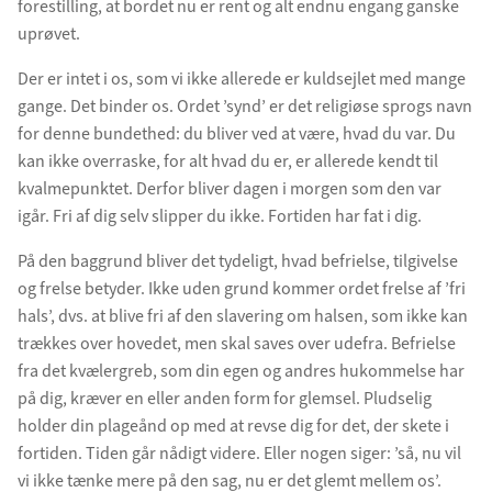
forestilling, at bordet nu er rent og alt endnu engang ganske
uprøvet.
Der er intet i os, som vi ikke allerede er kuldsejlet med mange
gange. Det binder os. Ordet ’synd’ er det religiøse sprogs navn
for denne bundethed: du bliver ved at være, hvad du var. Du
kan ikke overraske, for alt hvad du er, er allerede kendt til
kvalmepunktet. Derfor bliver dagen i morgen som den var
igår. Fri af dig selv slipper du ikke. Fortiden har fat i dig.
På den baggrund bliver det tydeligt, hvad befrielse, tilgivelse
og frelse betyder. Ikke uden grund kommer ordet frelse af ’fri
hals’, dvs. at blive fri af den slavering om halsen, som ikke kan
trækkes over hovedet, men skal saves over udefra. Befrielse
fra det kvælergreb, som din egen og andres hukommelse har
på dig, kræver en eller anden form for glemsel. Pludselig
holder din plageånd op med at revse dig for det, der skete i
fortiden. Tiden går nådigt videre. Eller nogen siger: ’så, nu vil
vi ikke tænke mere på den sag, nu er det glemt mellem os’.