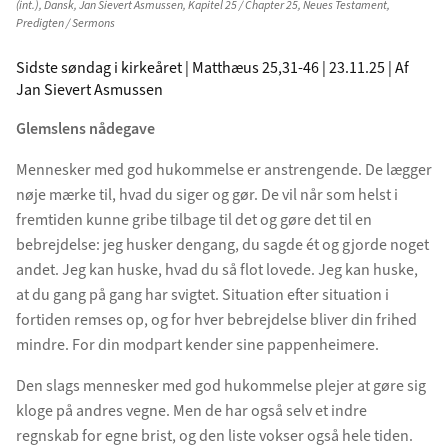
(int.)
,
Dansk
,
Jan Sievert Asmussen
,
Kapitel 25 / Chapter 25
,
Neues Testament
,
Predigten / Sermons
Sidste søndag i kirkeåret | Matthæus 25,31-46 | 23.11.25 | Af
Jan Sievert Asmussen
Glemslens nådegave
Mennesker med god hukommelse er anstrengende. De lægger
nøje mærke til, hvad du siger og gør. De vil når som helst i
fremtiden kunne gribe tilbage til det og gøre det til en
bebrejdelse: jeg husker dengang, du sagde ét og gjorde noget
andet. Jeg kan huske, hvad du så flot lovede. Jeg kan huske,
at du gang på gang har svigtet. Situation efter situation i
fortiden remses op, og for hver bebrejdelse bliver din frihed
mindre. For din modpart kender sine pappenheimere.
Den slags mennesker med god hukommelse plejer at gøre sig
kloge på andres vegne. Men de har også selv et indre
regnskab for egne brist, og den liste vokser også hele tiden.