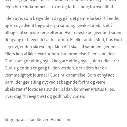
egen bitre hukommelse fra os og fatte stadig fornyet tillid.
I den uge, som begynder i dag, går det gamle kirkeår til ende,
og en ny advent begynder på søndag. Tænk et øjeblik ét år
tilbage, til seneste sene efterår. Hver eneste begivenhed siden
dengang er blevet del af historien. Et eller andet sted, hos Gud
siger vi, er den skrevet op. Men det skal alt sammen glemmes.
Ellers kan vi ikke leve for bare hukommelse. Ellers kan den
Gud, som gør alting nyt, ikke gøre alting nyt. I julen udleverer
Gud sig endnu engang til den verden, der ellers har en
væmmeligt tyk journal i Guds hukommelse. Som et nyfødt
barn, der gør alting nyt ved at begynde forfra og være
ubelastet af fortidens synder: sådan kommer Kristus til os.
Hver dag ”til evig trøst og godt håb.” Amen.
—
Sognepræst Jan Sievert Asmussen