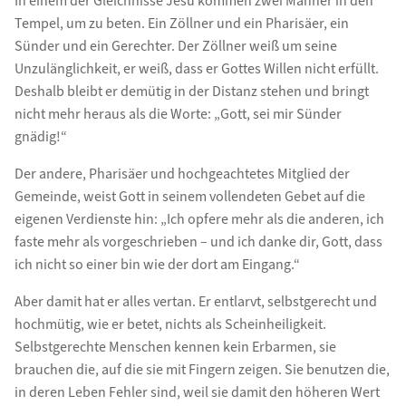
In einem der Gleichnisse Jesu kommen zwei Männer in den
Tempel, um zu beten. Ein Zöllner und ein Pharisäer, ein
Sünder und ein Gerechter. Der Zöllner weiß um seine
Unzulänglichkeit, er weiß, dass er Gottes Willen nicht erfüllt.
Deshalb bleibt er demütig in der Distanz stehen und bringt
nicht mehr heraus als die Worte: „Gott, sei mir Sünder
gnädig!“
Der andere, Pharisäer und hochgeachtetes Mitglied der
Gemeinde, weist Gott in seinem vollendeten Gebet auf die
eigenen Verdienste hin: „Ich opfere mehr als die anderen, ich
faste mehr als vorgeschrieben – und ich danke dir, Gott, dass
ich nicht so einer bin wie der dort am Eingang.“
Aber damit hat er alles vertan. Er entlarvt, selbstgerecht und
hochmütig, wie er betet, nichts als Scheinheiligkeit.
Selbstgerechte Menschen kennen kein Erbarmen, sie
brauchen die, auf die sie mit Fingern zeigen. Sie benutzen die,
in deren Leben Fehler sind, weil sie damit den höheren Wert