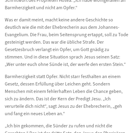
Schriftwort des Propheten Hosea: „Ich habe Wohlgefallen an
Barmherzigkeit und nicht am Opfer.“
Was er damit meint, macht keine andere Geschichte so
deutlich wie die mit der Ehebrecherin aus dem Johannes-
Evangelium. Die Frau, beim Seitensprung ertappt, soll zu Tode
gesteinigt werden. Das war die übliche Strafe. Der
Gesetzesbruch verlangt ein Opfer, um Gott gnädig zu
stimmen. Und in diese Situation sprach Jesus seinen Satz:
„Wer unter euch ohne Sünde ist, der werfe den ersten Stein.“
Barmherzigkeit statt Opfer. Nicht starr festhalten an einem
Gesetz, dessen Erfüllung über Leichen geht. Sondern
Menschen mit einem fehlerhaften Leben die Chance geben,
sich zu ändern. Das ist der Kern der Predigt Jesu. „Ich
verurteile dich nicht“, sagt Jesus zu der Ehebrecherin, „geh
und fang ein neues Leben an.“
„Ich bin gekommen, die Sünder zu rufen und nicht die