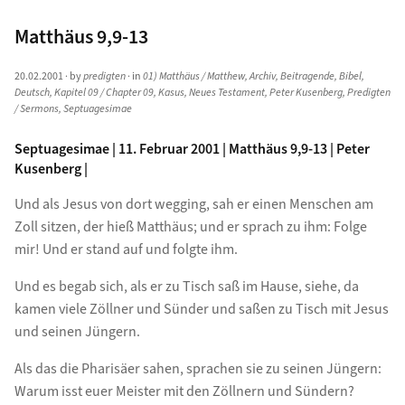
Matthäus 9,9-13
20.02.2001
· by
predigten
· in
01) Matthäus / Matthew
,
Archiv
,
Beitragende
,
Bibel
,
Deutsch
,
Kapitel 09 / Chapter 09
,
Kasus
,
Neues Testament
,
Peter Kusenberg
,
Predigten
/ Sermons
,
Septuagesimae
Septuagesimae | 11. Februar 2001 | Matthäus 9,9-13 | Peter
Kusenberg |
Und als Jesus von dort wegging, sah er einen Menschen am
Zoll sitzen, der hieß Matthäus; und er sprach zu ihm: Folge
mir! Und er stand auf und folgte ihm.
Und es begab sich, als er zu Tisch saß im Hause, siehe, da
kamen viele Zöllner und Sünder und saßen zu Tisch mit Jesus
und seinen Jüngern.
Als das die Pharisäer sahen, sprachen sie zu seinen Jüngern:
Warum isst euer Meister mit den Zöllnern und Sündern?