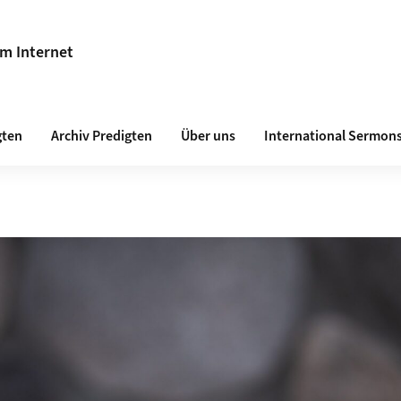
im Internet
gten
Archiv Predigten
Über uns
International Sermon