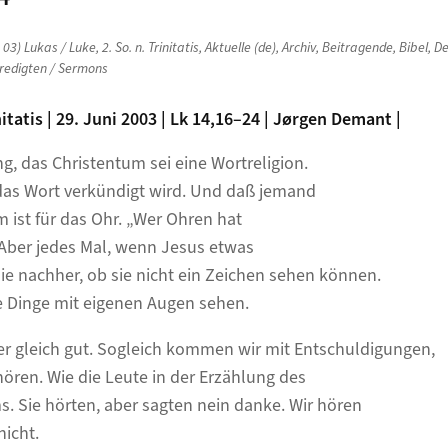
n
03) Lukas / Luke
,
2. So. n. Trinitatis
,
Aktuelle (de)
,
Archiv
,
Beitragende
,
Bibel
,
De
redigten / Sermons
itatis | 29. Juni 2003 | Lk 14,16–24 | Jørgen Demant |
ng, das Christentum sei eine Wortreligion.
das Wort verkündigt wird. Und daß jemand
m ist für das Ohr. „Wer Ohren hat
 Aber jedes Mal, wenn Jesus etwas
sie nachher, ob sie nicht ein Zeichen sehen können.
 Dinge mit eigenen Augen sehen.
er gleich gut. Sogleich kommen wir mit Entschuldigungen,
ören. Wie die Leute in der Erzählung des
. Sie hörten, aber sagten nein danke. Wir hören
icht.