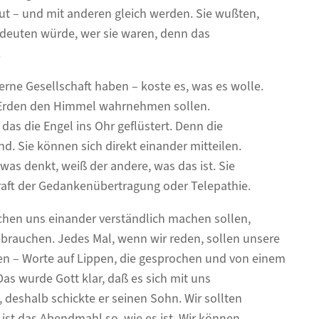
ut – und mit anderen gleich werden. Sie wußten,
edeuten würde, wer sie waren, denn das
.
ne Gesellschaft haben – koste es, was es wolle.
f Erden den Himmel wahrnehmen sollen.
 das die Engel ins Ohr geflüstert. Denn die
. Sie können sich direkt einander mitteilen.
was denkt, weiß der andere, was das ist. Sie
raft der Gedankenübertragung oder Telepathie.
hen uns einander verständlich machen sollen,
brauchen. Jedes Mal, wenn wir reden, sollen unsere
en – Worte auf Lippen, die gesprochen und von einem
as wurde Gott klar, daß es sich mit uns
 deshalb schickte er seinen Sohn. Wir sollten
st das Abendmahl so, wie es ist. Wir können