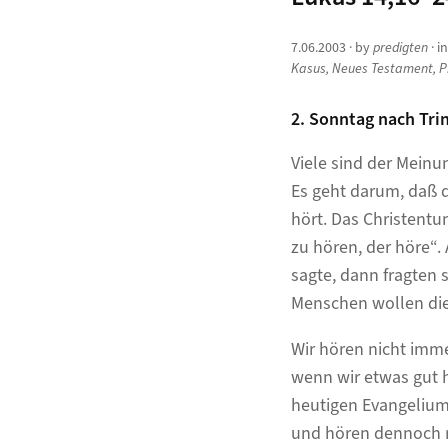
7.06.2003
· by
predigten
· i
Kasus
,
Neues Testament
,
P
2. Sonntag nach Trin
Viele sind der Meinu
Es geht darum, daß 
hört. Das Christentu
zu hören, der höre“.
sagte, dann fragten 
Menschen wollen die
Wir hören nicht imm
wenn wir etwas gut h
heutigen Evangeliums
und hören dennoch n