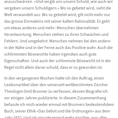
anzuschwärzen. «Und vergib uns unsere Schuld, wie auch wir
vergeben unsern Schuldigern.» Wo so gebetet wird, sieht die
Welt verwandelt aus. Wo so gebetet wird, gilt nicht mehr nur
das grosse Einmaleins mit seiner kalten Rationalität. Es geht
um etwas anderes und mehr: Menschen übernehmen
Verantwortung. Menschen stehen zu ihren Schwächen und
Fehlern. Und umgekehrt: Menschen nehmen bei den andern
in der Nähe und in der Ferne auch das Positive wahr. Auch die
schlimmsten Bösewichte haben irgendwo auch gute
Eigenschaften. Und auch der schlimmste Bösewicht ist in der
Regel nicht allein daran schuld, dass er so geworden ist.
In den vergangenen Wochen hatte ich den Auftrag, einen
Lexikonartikel über den seinerzeit weltberühmten Zürcher
Theologen Emil Brunner zu verfassen, dessen Biografie ich
vor einigen Jahren publizierte. In diesem Zusammenhang
befasste ich mich wieder einmal mit Brunners bedeutendstem
Buch, seiner Ethik «Das Gebot und die Ordnungen» aus dem
Jahr 1932. Und ich staunte einmal mehr darüber, was alles