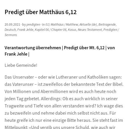
Predigt über Matthäus 6,12
20.09.2021
· by
predigten
· in
01) Matthäus / Matthew
,
Aktuelle (de)
,
Beitragende
,
Deutsch
,
Frank Jehle
,
Kapitel 06 / Chapter 06
,
Kasus
,
Neues Testament
,
Predigten /
Sermons
Verantwortung übernehmen | Predigt über Mt. 6,12 | von
Frank Jehle |
Liebe Gemeinde!
Das Unservater – oder wie Lutheraner und Katholiken sagen:
das Vaterunser – ist zweifellos der bekannteste Text der Bibel.
Von Millionen und Abermillionen wird es auch heute noch
jeden Tag gebetet. Allerdings: Ob es auch wirklich in seiner
Tragweite und Tiefe von allen verstanden wird? Ich wage dies
zu bezweifeln und nehme dabei mich selbst nicht aus. Für
heute greife ich nur eine einzige Bitte heraus. Sie steht fast im
Mittelpunkt: «Und vergib uns unsere Schuld, wie auch wir