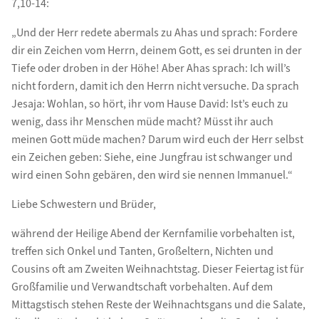
7,10-14:
„Und der Herr redete abermals zu Ahas und sprach: Fordere
dir ein Zeichen vom Herrn, deinem Gott, es sei drunten in der
Tiefe oder droben in der Höhe! Aber Ahas sprach: Ich will’s
nicht fordern, damit ich den Herrn nicht versuche. Da sprach
Jesaja: Wohlan, so hört, ihr vom Hause David: Ist’s euch zu
wenig, dass ihr Menschen müde macht? Müsst ihr auch
meinen Gott müde machen? Darum wird euch der Herr selbst
ein Zeichen geben: Siehe, eine Jungfrau ist schwanger und
wird einen Sohn gebären, den wird sie nennen Immanuel.“
Liebe Schwestern und Brüder,
während der Heilige Abend der Kernfamilie vorbehalten ist,
treffen sich Onkel und Tanten, Großeltern, Nichten und
Cousins oft am Zweiten Weihnachtstag. Dieser Feiertag ist für
Großfamilie und Verwandtschaft vorbehalten. Auf dem
Mittagstisch stehen Reste der Weihnachtsgans und die Salate,