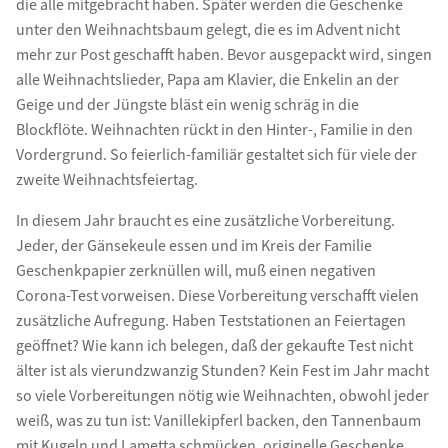
die alle mitgebracht haben. Später werden die Geschenke
unter den Weihnachtsbaum gelegt, die es im Advent nicht
mehr zur Post geschafft haben. Bevor ausgepackt wird, singen
alle Weihnachtslieder, Papa am Klavier, die Enkelin an der
Geige und der Jüngste bläst ein wenig schräg in die
Blockflöte. Weihnachten rückt in den Hinter-, Familie in den
Vordergrund. So feierlich-familiär gestaltet sich für viele der
zweite Weihnachtsfeiertag.
In diesem Jahr braucht es eine zusätzliche Vorbereitung.
Jeder, der Gänsekeule essen und im Kreis der Familie
Geschenkpapier zerknüllen will, muß einen negativen
Corona-Test vorweisen. Diese Vorbereitung verschafft vielen
zusätzliche Aufregung. Haben Teststationen an Feiertagen
geöffnet? Wie kann ich belegen, daß der gekaufte Test nicht
älter ist als vierundzwanzig Stunden? Kein Fest im Jahr macht
so viele Vorbereitungen nötig wie Weihnachten, obwohl jeder
weiß, was zu tun ist: Vanillekipferl backen, den Tannenbaum
mit Kugeln und Lametta schmücken, originelle Geschenke