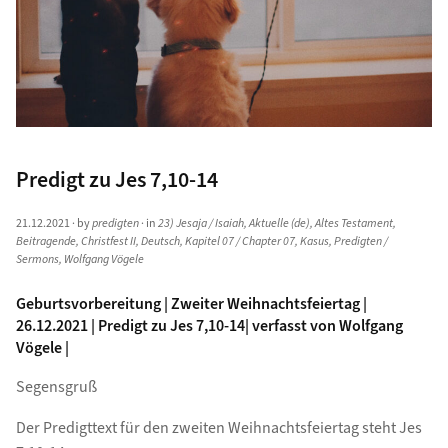
Predigt zu Jes 7,10-14
21.12.2021
· by
predigten
· in
23) Jesaja / Isaiah
,
Aktuelle (de)
,
Altes Testament
,
Beitragende
,
Christfest II
,
Deutsch
,
Kapitel 07 / Chapter 07
,
Kasus
,
Predigten /
Sermons
,
Wolfgang Vögele
Geburtsvorbereitung | Zweiter Weihnachtsfeiertag |
26.12.2021 | Predigt zu Jes 7,10-14| verfasst von Wolfgang
Vögele |
Segensgruß
Der Predigttext für den zweiten Weihnachtsfeiertag steht Jes