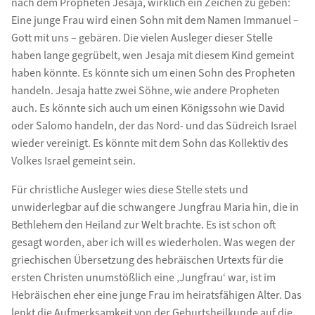
nach dem Propheten Jesaja, wirklich ein Zeichen zu geben:
Eine junge Frau wird einen Sohn mit dem Namen Immanuel –
Gott mit uns – gebären. Die vielen Ausleger dieser Stelle
haben lange gegrübelt, wen Jesaja mit diesem Kind gemeint
haben könnte. Es könnte sich um einen Sohn des Propheten
handeln. Jesaja hatte zwei Söhne, wie andere Propheten
auch. Es könnte sich auch um einen Königssohn wie David
oder Salomo handeln, der das Nord- und das Südreich Israel
wieder vereinigt. Es könnte mit dem Sohn das Kollektiv des
Volkes Israel gemeint sein.
Für christliche Ausleger wies diese Stelle stets und
unwiderlegbar auf die schwangere Jungfrau Maria hin, die in
Bethlehem den Heiland zur Welt brachte. Es ist schon oft
gesagt worden, aber ich will es wiederholen. Was wegen der
griechischen Übersetzung des hebräischen Urtexts für die
ersten Christen unumstößlich eine ‚Jungfrau‘ war, ist im
Hebräischen eher eine junge Frau im heiratsfähigen Alter. Das
lenkt die Aufmerksamkeit von der Geburtsheilkunde auf die