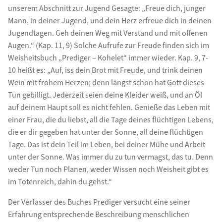
unserem Abschnitt zur Jugend Gesagte: „Freue dich, junger
Mann, in deiner Jugend, und dein Herz erfreue dich in deinen
Jugendtagen. Geh deinen Weg mit Verstand und mit offenen
Augen.“ (Kap. 11, 9) Solche Aufrufe zur Freude finden sich im
Weisheitsbuch „Prediger – Kohelet“ immer wieder. Kap. 9, 7-
10 heißt es: „Auf, iss dein Brot mit Freude, und trink deinen
Wein mit frohem Herzen; denn längst schon hat Gott dieses
Tun gebilligt. Jederzeit seien deine Kleider weiß, und an Öl
auf deinem Haupt soll es nicht fehlen. Genieße das Leben mit
einer Frau, die du liebst, all die Tage deines flüchtigen Lebens,
die er dir gegeben hat unter der Sonne, all deine flüchtigen
Tage. Das ist dein Teil im Leben, bei deiner Mühe und Arbeit
unter der Sonne. Was immer du zu tun vermagst, das tu. Denn
weder Tun noch Planen, weder Wissen noch Weisheit gibt es
im Totenreich, dahin du gehst.“
Der Verfasser des Buches Prediger versucht eine seiner
Erfahrung entsprechende Beschreibung menschlichen