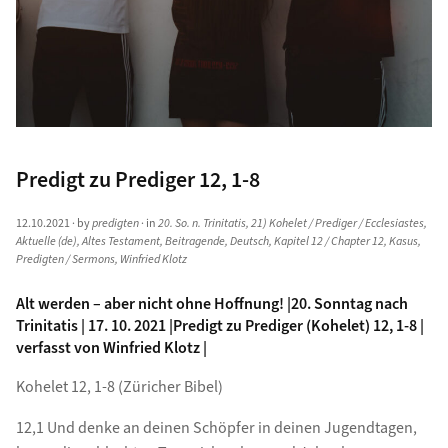
Predigt zu Prediger 12, 1-8
12.10.2021
· by
predigten
· in
20. So. n. Trinitatis
,
21) Kohelet / Prediger / Ecclesiastes
,
Aktuelle (de)
,
Altes Testament
,
Beitragende
,
Deutsch
,
Kapitel 12 / Chapter 12
,
Kasus
,
Predigten / Sermons
,
Winfried Klotz
Alt werden – aber nicht ohne Hoffnung! |20. Sonntag nach
Trinitatis | 17. 10. 2021 |Predigt zu Prediger (Kohelet) 12, 1-8 |
verfasst von Winfried Klotz |
Kohelet 12, 1-8 (Züricher Bibel)
12,1 Und denke an deinen Schöpfer in deinen Jugendtagen,