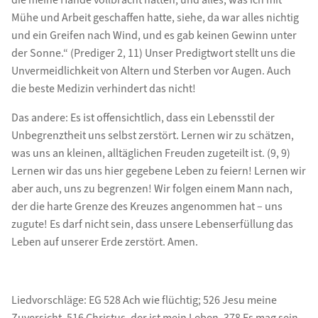
die meine Hände vollbracht hatten, und alles, was ich mit
Mühe und Arbeit geschaffen hatte, siehe, da war alles nichtig
und ein Greifen nach Wind, und es gab keinen Gewinn unter
der Sonne.“ (Prediger 2, 11) Unser Predigtwort stellt uns die
Unvermeidlichkeit von Altern und Sterben vor Augen. Auch
die beste Medizin verhindert das nicht!
Das andere: Es ist offensichtlich, dass ein Lebensstil der
Unbegrenztheit uns selbst zerstört. Lernen wir zu schätzen,
was uns an kleinen, alltäglichen Freuden zugeteilt ist. (9, 9)
Lernen wir das uns hier gegebene Leben zu feiern! Lernen wir
aber auch, uns zu begrenzen! Wir folgen einem Mann nach,
der die harte Grenze des Kreuzes angenommen hat – uns
zugute! Es darf nicht sein, dass unsere Lebenserfüllung das
Leben auf unserer Erde zerstört. Amen.
Liedvorschläge: EG 528 Ach wie flüchtig; 526 Jesu meine