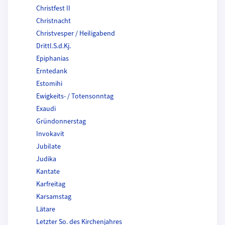
Christfest II
Christnacht
Christvesper / Heiligabend
Drittl.S.d.Kj.
Epiphanias
Erntedank
Estomihi
Ewigkeits- / Totensonntag
Exaudi
Gründonnerstag
Invokavit
Jubilate
Judika
Kantate
Karfreitag
Karsamstag
Lätare
Letzter So. des Kirchenjahres