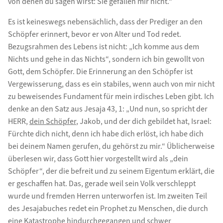
von denen du sagen wirst: Sie gefallen mir nicht.“
Es ist keineswegs nebensächlich, dass der Prediger an den
Schöpfer erinnert, bevor er von Alter und Tod redet.
Bezugsrahmen des Lebens ist nicht: „Ich komme aus dem
Nichts und gehe in das Nichts“, sondern ich bin gewollt von
Gott, dem Schöpfer. Die Erinnerung an den Schöpfer ist
Vergewisserung, dass es ein stabiles, wenn auch von mir nicht
zu beweisendes Fundament für mein irdisches Leben gibt. Ich
denke an den Satz aus Jesaja 43, 1: „Und nun, so spricht der
HERR,
dein Schöpfer
, Jakob, und der dich gebildet hat, Israel:
Fürchte dich nicht, denn ich habe dich erlöst, ich habe dich
bei deinem Namen gerufen, du gehörst zu mir.“ Üblicherweise
überlesen wir, dass Gott hier vorgestellt wird als „dein
Schöpfer“, der die befreit und zu seinem Eigentum erklärt, die
er geschaffen hat. Das, gerade weil sein Volk verschleppt
wurde und fremden Herren unterworfen ist. Im zweiten Teil
des Jesajabuches redet ein Prophet zu Menschen, die durch
eine Katastrophe hindurchgegangen und schwer