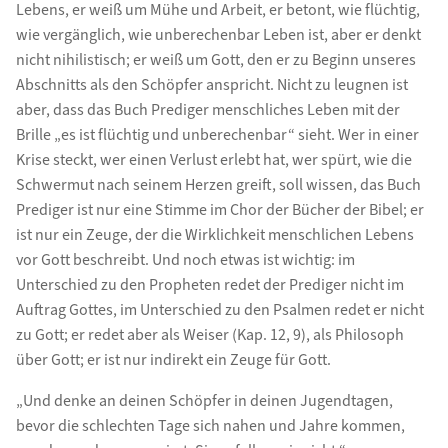
Lebens, er weiß um Mühe und Arbeit, er betont, wie flüchtig,
wie vergänglich, wie unberechenbar Leben ist, aber er denkt
nicht nihilistisch; er weiß um Gott, den er zu Beginn unseres
Abschnitts als den Schöpfer anspricht. Nicht zu leugnen ist
aber, dass das Buch Prediger menschliches Leben mit der
Brille „es ist flüchtig und unberechenbar“ sieht. Wer in einer
Krise steckt, wer einen Verlust erlebt hat, wer spürt, wie die
Schwermut nach seinem Herzen greift, soll wissen, das Buch
Prediger ist nur eine Stimme im Chor der Bücher der Bibel; er
ist nur ein Zeuge, der die Wirklichkeit menschlichen Lebens
vor Gott beschreibt. Und noch etwas ist wichtig: im
Unterschied zu den Propheten redet der Prediger nicht im
Auftrag Gottes, im Unterschied zu den Psalmen redet er nicht
zu Gott; er redet aber als Weiser (Kap. 12, 9), als Philosoph
über Gott; er ist nur indirekt ein Zeuge für Gott.
„Und denke an deinen Schöpfer in deinen Jugendtagen,
bevor die schlechten Tage sich nahen und Jahre kommen,