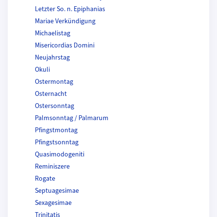
Letzter So. n. Epiphanias
Mariae Verkündigung
Michaelistag
Misericordias Domini
Neujahrstag
Okuli
Ostermontag
Osternacht
Ostersonntag
Palmsonntag / Palmarum
Pfingstmontag
Pfingstsonntag
Quasimodogeniti
Reminiszere
Rogate
Septuagesimae
Sexagesimae
Trinitatis