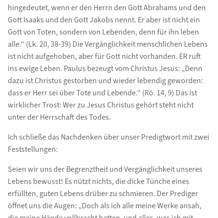
hingedeutet, wenn er den Herrn den Gott Abrahams und den
Gott Isaaks und den Gott Jakobs nennt. Er aber ist nicht ein
Gott von Toten, sondern von Lebenden, denn für ihn leben
alle.“ (Lk. 20, 38-39) Die Vergänglichkeit menschlichen Lebens
ist nicht aufgehoben, aber für Gott nicht vorhanden. ER ruft
ins ewige Leben. Paulus bezeugt vom Christus Jesus: „Denn
dazu ist Christus gestorben und wieder lebendig geworden:
dass er Herr sei über Tote und Lebende.“ (Rö. 14, 9) Das ist
wirklicher Trost: Wer zu Jesus Christus gehört steht nicht
unter der Herrschaft des Todes.
Ich schließe das Nachdenken über unser Predigtwort mit zwei
Feststellungen:
Seien wir uns der Begrenztheit und Vergänglichkeit unseres
Lebens bewusst! Es nützt nichts, die dicke Tünche eines
erfüllten, guten Lebens drüber zu schmieren. Der Prediger
öffnet uns die Augen: „Doch als ich alle meine Werke ansah,