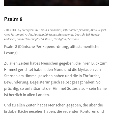
Psalm 8
7.01.2004
· by
predigten
· in
1. So. n. Epiphanias
,
19) Psalmen / Psalms
,
Aktuelle (de)
,
Altes Testament
,
Archiv
,
Aus dem Dänischen
,
Beitragende
,
Deutsch
,
Erik Høegh-
Andersen
,
Kapitel 08/ Chapter 08
,
Kasus
,
Predigten / Sermons
Psalm 8 (Dänische Perikopenordnung, alttestamentliche
Lesung)
Zu allen Zeiten hat es Menschen gegeben, die ihren Blick zum
Himmel gerichtet haben, den Mond und die Myriaden von
Sternen am Himmel gesehen haben und die in Ehrfurcht,
Bewunderung, Begeisterung sich selbst gesagt haben: So
prächtig, so unfaßbar ist der Himmel Gottes also – sein Name
ist herrlich in allen Landen.
Und zu allen Zeiten hat es Menschen gegeben, die über die
Erdoberfläche gesehen haben, die redenden Konturen und