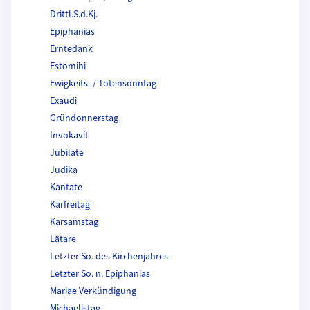
Drittl.S.d.Kj.
Epiphanias
Erntedank
Estomihi
Ewigkeits- / Totensonntag
Exaudi
Gründonnerstag
Invokavit
Jubilate
Judika
Kantate
Karfreitag
Karsamstag
Lätare
Letzter So. des Kirchenjahres
Letzter So. n. Epiphanias
Mariae Verkündigung
Michaelistag