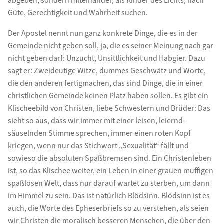
abgeben, sondern miteinander, als Kinder des Lichts, nach
Güte, Gerechtigkeit und Wahrheit suchen.
Der Apostel nennt nun ganz konkrete Dinge, die es in der
Gemeinde nicht geben soll, ja, die es seiner Meinung nach gar
nicht geben darf: Unzucht, Unsittlichkeit und Habgier. Dazu
sagt er: Zweideutige Witze, dummes Geschwätz und Worte,
die den anderen fertigmachen, das sind Dinge, die in einer
christlichen Gemeinde keinen Platz haben sollen. Es gibt ein
Klischeebild von Christen, liebe Schwestern und Brüder: Das
sieht so aus, dass wir immer mit einer leisen, leiernd-
säuselnden Stimme sprechen, immer einen roten Kopf
kriegen, wenn nur das Stichwort „Sexualität“ fällt und
sowieso die absoluten Spaßbremsen sind. Ein Christenleben
ist, so das Klischee weiter, ein Leben in einer grauen muffigen
spaßlosen Welt, dass nur darauf wartet zu sterben, um dann
im Himmel zu sein. Das ist natürlich Blödsinn. Blödsinn ist es
auch, die Worte des Epheserbriefs so zu verstehen, als seien
wir Christen die moralisch besseren Menschen, die über den