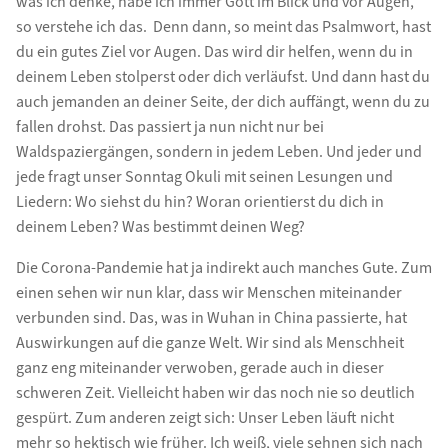
was ich denke, habe ich immer Gott im Blick und vor Augen,
so verstehe ich das. Denn dann, so meint das Psalmwort, hast
du ein gutes Ziel vor Augen. Das wird dir helfen, wenn du in
deinem Leben stolperst oder dich verläufst. Und dann hast du
auch jemanden an deiner Seite, der dich auffängt, wenn du zu
fallen drohst. Das passiert ja nun nicht nur bei
Waldspaziergängen, sondern in jedem Leben. Und jeder und
jede fragt unser Sonntag Okuli mit seinen Lesungen und
Liedern: Wo siehst du hin? Woran orientierst du dich in
deinem Leben? Was bestimmt deinen Weg?
Die Corona-Pandemie hat ja indirekt auch manches Gute. Zum
einen sehen wir nun klar, dass wir Menschen miteinander
verbunden sind. Das, was in Wuhan in China passierte, hat
Auswirkungen auf die ganze Welt. Wir sind als Menschheit
ganz eng miteinander verwoben, gerade auch in dieser
schweren Zeit. Vielleicht haben wir das noch nie so deutlich
gespürt. Zum anderen zeigt sich: Unser Leben läuft nicht
mehr so hektisch wie früher. Ich weiß, viele sehnen sich nach