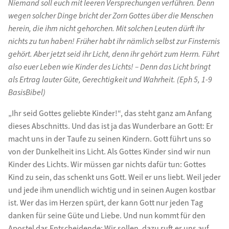
Niemand soll euch mit leeren Versprechungen verführen. Denn
wegen solcher Dinge bricht der Zorn Gottes über die Menschen
herein, die ihm nicht gehorchen. Mit solchen Leuten dürft ihr
nichts zu tun haben! Früher habt ihr nämlich selbst zur Finsternis
gehört. Aber jetzt seid ihr Licht, denn ihr gehört zum Herrn. Führt
also euer Leben wie Kinder des Lichts! – Denn das Licht bringt
als Ertrag lauter Güte, Gerechtigkeit und Wahrheit. (Eph 5, 1-9
BasisBibel)
„Ihr seid Gottes geliebte Kinder!“, das steht ganz am Anfang
dieses Abschnitts. Und das ist ja das Wunderbare an Gott: Er
macht uns in der Taufe zu seinen Kindern. Gott führt uns so
von der Dunkelheit ins Licht. Als Gottes Kinder sind wir nun
Kinder des Lichts. Wir müssen gar nichts dafür tun: Gottes
Kind zu sein, das schenkt uns Gott. Weil er uns liebt. Weil jeder
und jede ihm unendlich wichtig und in seinen Augen kostbar
ist. Wer das im Herzen spürt, der kann Gott nur jeden Tag
danken für seine Güte und Liebe. Und nun kommt für den
Apostel das Entscheidende: Wir sollen, dazu ruft er uns auf,