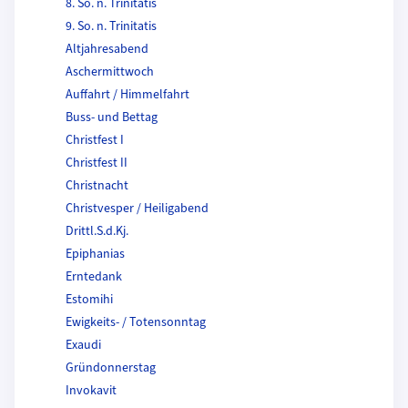
8. So. n. Trinitatis
9. So. n. Trinitatis
Altjahresabend
Aschermittwoch
Auffahrt / Himmelfahrt
Buss- und Bettag
Christfest I
Christfest II
Christnacht
Christvesper / Heiligabend
Drittl.S.d.Kj.
Epiphanias
Erntedank
Estomihi
Ewigkeits- / Totensonntag
Exaudi
Gründonnerstag
Invokavit