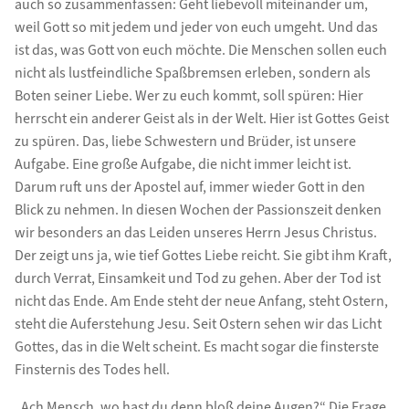
auch so zusammenfassen: Geht liebevoll miteinander um,
weil Gott so mit jedem und jeder von euch umgeht. Und das
ist das, was Gott von euch möchte. Die Menschen sollen euch
nicht als lustfeindliche Spaßbremsen erleben, sondern als
Boten seiner Liebe. Wer zu euch kommt, soll spüren: Hier
herrscht ein anderer Geist als in der Welt. Hier ist Gottes Geist
zu spüren. Das, liebe Schwestern und Brüder, ist unsere
Aufgabe. Eine große Aufgabe, die nicht immer leicht ist.
Darum ruft uns der Apostel auf, immer wieder Gott in den
Blick zu nehmen. In diesen Wochen der Passionszeit denken
wir besonders an das Leiden unseres Herrn Jesus Christus.
Der zeigt uns ja, wie tief Gottes Liebe reicht. Sie gibt ihm Kraft,
durch Verrat, Einsamkeit und Tod zu gehen. Aber der Tod ist
nicht das Ende. Am Ende steht der neue Anfang, steht Ostern,
steht die Auferstehung Jesu. Seit Ostern sehen wir das Licht
Gottes, das in die Welt scheint. Es macht sogar die finsterste
Finsternis des Todes hell.
„Ach Mensch, wo hast du denn bloß deine Augen?“ Die Frage