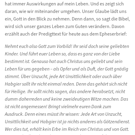
hat immer Auswirkungen auf mein Leben. Und es zeigt sich
daran, wie wir miteinander umgehen. Unser Glaube lädt uns
ein, Gott in den Blick zu nehmen. Denn dann, so sagt die Bibel,
wird sich unser ganzes Leben zum Guten verändern. Davon
erzählt auch der Predigttext für heute aus dem Epheserbrief:
Nehmt euch also Gott zum Vorbild! Ihr seid doch seine geliebten
Kinder. Und führt euer Leben so, dass es ganz von der Liebe
bestimmt ist. Genauso hat auch Christus uns geliebt und sein
Leben für uns gegeben – als Opfer und als Duft, der Gott gnädig
stimmt. Über Unzucht, jede Art Unsittlichkeit oder auch über
Habgier sollt ihr nicht einmal reden. Denn das gehört sich nicht
für Heilige. Ihr sollt nichts sagen, das andere herabsetzt, nicht
dumm daherreden und keine zweideutigen Witze machen. Das
ist nicht angemessen! Bringt vielmehr euren Dank zum
Ausdruck. Denn eines müsst ihr wissen: Jede Art von Unzucht,
Unsittlichkeit und Habgier ist ja nichts anderes als Götzendienst.
Wer dies tut, erhält kein Erbe im Reich von Christus und von Gott.