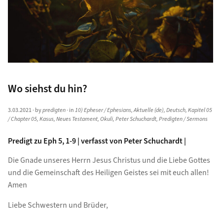
Wo siehst du hin?
3.03.2021
· by
predigten
· in
10) Epheser / Ephesians
,
Aktuelle (de)
,
Deutsch
,
Kapitel 05
/ Chapter 05
,
Kasus
,
Neues Testament
,
Okuli
,
Peter Schuchardt
,
Predigten / Sermons
Predigt zu Eph 5, 1-9 | verfasst von Peter Schuchardt |
Die Gnade unseres Herrn Jesus Christus und die Liebe Gottes
und die Gemeinschaft des Heiligen Geistes sei mit euch allen!
Amen
Liebe Schwestern und Brüder,