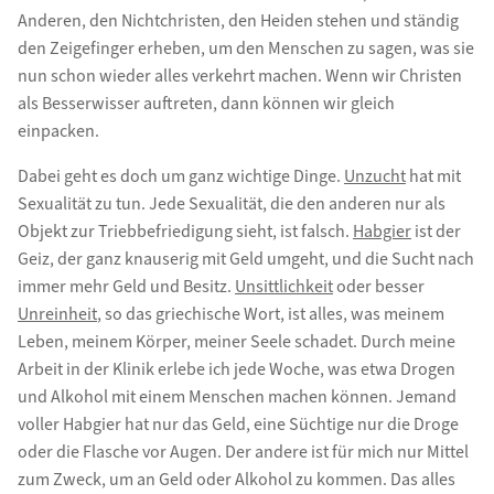
Anderen, den Nichtchristen, den Heiden stehen und ständig
den Zeigefinger erheben, um den Menschen zu sagen, was sie
nun schon wieder alles verkehrt machen. Wenn wir Christen
als Besserwisser auftreten, dann können wir gleich
einpacken.
Dabei geht es doch um ganz wichtige Dinge.
Unzucht
hat mit
Sexualität zu tun. Jede Sexualität, die den anderen nur als
Objekt zur Triebbefriedigung sieht, ist falsch.
Habgier
ist der
Geiz, der ganz knauserig mit Geld umgeht, und die Sucht nach
immer mehr Geld und Besitz.
Unsittlichkeit
oder besser
Unreinheit
, so das griechische Wort, ist alles, was meinem
Leben, meinem Körper, meiner Seele schadet. Durch meine
Arbeit in der Klinik erlebe ich jede Woche, was etwa Drogen
und Alkohol mit einem Menschen machen können. Jemand
voller Habgier hat nur das Geld, eine Süchtige nur die Droge
oder die Flasche vor Augen. Der andere ist für mich nur Mittel
zum Zweck, um an Geld oder Alkohol zu kommen. Das alles